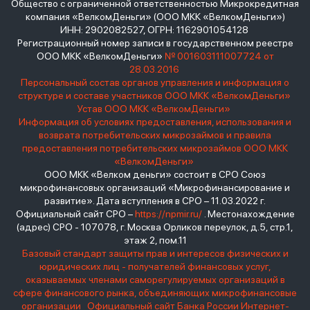
Общество с ограниченной ответственностью Микрокредитная
компания «ВелкомДеньги» (ООО МКК «ВелкомДеньги»)
ИНН: 2902082527, ОГРН: 1162901054128
Регистрационный номер записи в государственном реестре
ООО МКК «ВелкомДеньги»
№ 001603111007724 от
28.03.2016
Персональный состав органов управления и информация о
структуре и составе участников ООО МКК «ВелкомДеньги»
Устав ООО МКК «ВелкомДеньги»
Информация об условиях предоставления, использования и
возврата потребительских микрозаймов и правила
предоставления потребительских микрозаймов ООО МКК
«ВелкомДеньги»
ООО МКК «Велком деньги» состоит в СРО Союз
микрофинансовых организаций «Микрофинансирование и
развитие». Дата вступления в СРО – 11.03.2022 г.
Официальный сайт СРО –
https://npmir.ru/
. Местонахождение
(адрес) СРО - 107078, г. Москва Орликов переулок, д.5, стр.1,
этаж 2, пом.11
Базовый стандарт защиты прав и интересов физических и
юридических лиц - получателей финансовых услуг,
оказываемых членами саморегулируемых организаций в
сфере финансового рынка, объединяющих микрофинансовые
организации
Официальный сайт Банка России
Интернет-