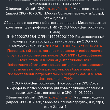
вступления в СРО – 11.03.2022 г.
Официальный сайт СРО –
https://npmir.ru/
. Местонахождение
(адрес) СРО - 107078, г. Москва Орликов переулок, д.5, стр.1,
этаж 2, пом.11
Общество с ограниченной ответственностью Микрокредитная
компания «Центрофинанс ПИК» (ООО МКК «Центрофинанс
ПИК»)
ИНН: 2902078584, ОГРН: 1142932001299 Регистрационный
номер записи в государственном реестре ООО МКК
«Центрофинанс ПИК»
№ 651403111005236 от 11.06.2014
Персональный состав органов управления и информация о
структуре и составе участников ООО МКК «Центрофинанс
ПИК»
Устав ООО МКК «Центрофинанс ПИК»
Информация об условиях предоставления, использования и
возврата потребительских микрозаймов и правила
предоставления потребительских микрозаймов ООО МКК
«Центрофинанс ПИК»
ООО МКК «Центрофинанс ПИК» состоит в СРО Союз
микрофинансовых организаций «Микрофинансирование и
развитие». Дата вступления в СРО – 11.03.2022 г.
Официальный сайт СРО –
https://npmir.ru/
. Местонахождение
(адрес) СРО - 107078, г. Москва Орликов переулок, д.5, стр.1,
этаж 2, пом.11