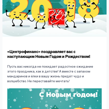
вопрос
данных
Ответы
Оформить заявку
«Центрофинанс» поздравляет вас с
на
наступающим Новым Годом и Рождеством!
вопросы
Войти под другим номером
Пусть вас никогда не покидает радостное ожидание
этого праздника, как в детстве! А вместе с запахом
мандаринов и ёлки в вашу жизнь придёт чудо и
волшебство. Не переставайте мечтать!