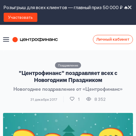
Розыгрыш для всех клиентов — главный приз 50 000 ₽ 🔥
Участвовать
Личный кабинет
Я
согласен(а)
на
Я
Поздравление
ознакомлен
Наши
"Центрофинанс" поздравляет всех с
с
контакты
правилами
Новогодним Праздником
предоставления
Новогоднее поздравление от «Центрофинанс»
займов
,
политикой
1
8 352
31 декабря 2017
Ок
Ок
сайта
,
даю
согласие
на
обработку
Задать
личных