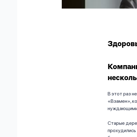
Здоровы
Компан
несколь
В этот раз н
«Взамен», к
нуждающими
Старые дере
прохудились 