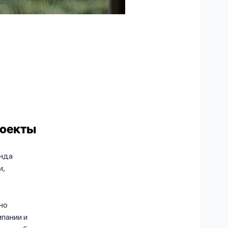
роекты
онда
и,
но
пании и