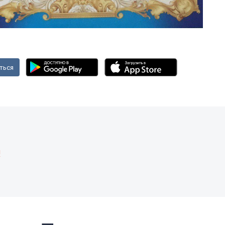
ться
и