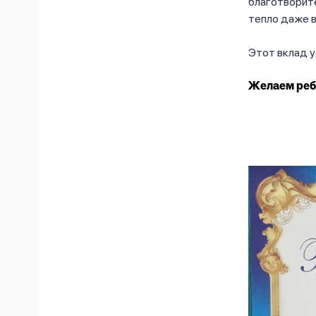
благотворите
тепло даже 
Этот вклад у
Желаем реб