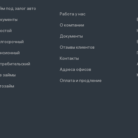
йм под залог авто
Работа у нас
кументы
О компании
остой
Документы
лгосрочный
Отзывы клиентов
нсионный
Контакты
требительский
Адреса офисов
е займы
Оплата и продление
тозайм