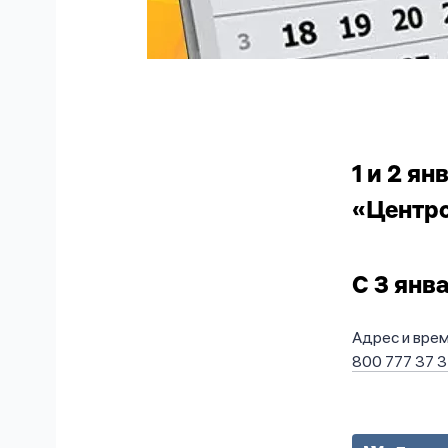
1 и 2 я
«Центро
C 3 янв
Адрес и вре
800 777 37 3