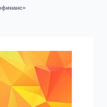
офинанс»