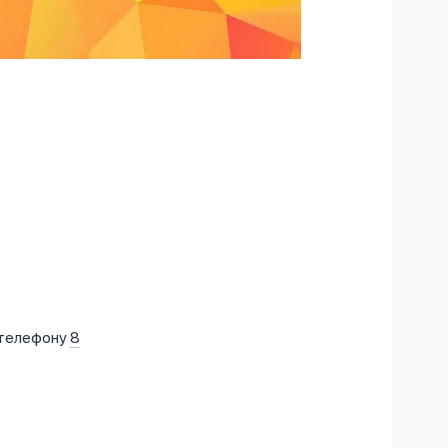
 телефону
8