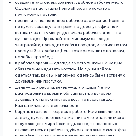
создайте чистое, аккуратное, удобное рабочее место.
Сделайте настоящий home office, а не лежите с
ноутбуком в постели;
пропишите полноценное рабочее расписание. Больше
не нужно закладывать время на дорогу в офис, но и
вставать за пять минут до начала рабочего дня — не
лучшая идея. Просыпайтесь минимум за час до,
завтракайте, приводите себя в порядок, и только потом
приступайте к работе. День тоже распишите по часам,
не забыв про обед;
в рабочее время — одежда вместо пижамы. И нет, не
обязательно надевать костюм. Но лучше всё же
одеться так, как вы, например, оделись бы на встречу с
друзьями или прогулку;
день — для работы, вечер — для отдыха. Чётко
распределяйте время и обязанности, и вечером
закрывайте на компьютере всё, что касается дел.
Разграничивайте деятельность;
бардак в голове — бардак в работе. Если выполняете
задачу, нужно не отвлекаться ни на что, отключиться от
окружающего мира. Если отдыхаете, то полностью
отключаетесь от рабочего, убирая подальше смартфон
и ноутбук. Только чёткое разграничение позволит