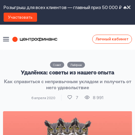
Розыгрыш для всех клиентов — главный приз 50 000 ₽ 🔥
Участвовать
Личный кабинет
Я
согласен(а)
на
Я
Совет
Лайфхак
ознакомлен
Наши
Удалёнка: советы из нашего опыта
с
контакты
правилами
Как справиться с непривычным укладом и получить от
предоставления
него удовольствие
займов
,
политикой
7
8 991
6 апреля 2020
Ок
Ок
сайта
,
даю
согласие
на
обработку
Задать
личных