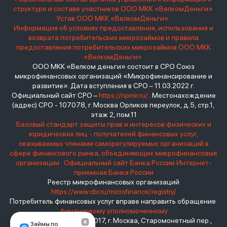
структуре и составе участников ООО МКК «ВелкомДеньги»
Устав ООО МКК «ВелкомДеньги»
Информация об условиях предоставления, использования и
возврата потребительских микрозаймов и правила
предоставления потребительских микрозаймов ООО МКК
«ВелкомДеньги»
ООО МКК «Велком деньги» состоит в СРО Союз
микрофинансовых организаций «Микрофинансирование и
развитие». Дата вступления в СРО – 11.03.2022 г.
Официальный сайт СРО –
https://npmir.ru/
. Местонахождение
(адрес) СРО - 107078, г. Москва Орликов переулок, д.5, стр.1,
этаж 2, пом.11
Базовый стандарт защиты прав и интересов физических и
юридических лиц - получателей финансовых услуг,
оказываемых членами саморегулируемых организаций в
сфере финансового рынка, объединяющих микрофинансовые
организации
Официальный сайт Банка России
Интернет-
приемная Банка России
Реестр микрофинансовых организаций
https://www.cbr.ru/microfinance/registry/
Потребитель финансовых услуг вправе направить обращение
финансовому уполномоченному
Место нахождения: 119017, г. Москва, Старомонетный пер.,
Займы по