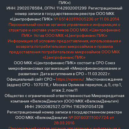
ПИК»)
ИНН: 2902078584, ОГРН: 1142932001299 Регистрационный
номер записи в государственном реестре ООО МКК
«Центрофинанс ПИК»
№ 651403111005236 от 11.06.2014
Персональный состав органов управления и информация о
структуре и составе участников ООО МКК «Центрофинанс
ПИК»
Устав ООО МКК «Центрофинанс ПИК»
Информация об условиях предоставления, использования и
возврата потребительских микрозаймов и правила
предоставления потребительских микрозаймов ООО МКК
«Центрофинанс ПИК»
ООО МКК «Центрофинанс ПИК» состоит в СРО Союз
микрофинансовых организаций «Микрофинансирование и
развитие». Дата вступления в СРО – 11.03.2022 г.
Официальный сайт СРО –
https://npmir.ru/
. Местонахождение
(адрес) СРО - 107078, г. Москва Орликов переулок, д.5, стр.1,
этаж 2, пом.11
Общество с ограниченной ответственностью Микрокредитная
компания «ВелкомДеньги» (ООО МКК «ВелкомДеньги»)
ИНН: 2902082527, ОГРН: 1162901054128
Регистрационный номер записи в государственном реестре
ООО МКК «ВелкомДеньги»
№ 001603111007724 от
28.03.2016
Персональный состав органов управления и информация о