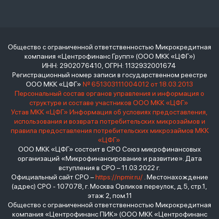
Общество с ограниченной ответственностью Микрокредитная
компания «Центрофинанс Групп» (ООО МКК «ЦФГ»)
ИНН: 2902076410, ОГРН: 1132932001674
Регистрационный номер записи в государственном реестре
ООО МКК «ЦФГ»
№ 651303111004012 от 18.03.2013
Персональный состав органов управления и информация о
структуре и составе участников ООО МКК «ЦФГ»
Устав МКК «ЦФГ»
Информация об условиях предоставления,
использования и возврата потребительских микрозаймов и
правила предоставления потребительских микрозаймов МКК
«ЦФГ»
ООО МКК «ЦФГ» состоит в СРО Союз микрофинансовых
организаций «Микрофинансирование и развитие». Дата
вступления в СРО – 11.03.2022 г.
Официальный сайт СРО –
https://npmir.ru/
. Местонахождение
(адрес) СРО - 107078, г. Москва Орликов переулок, д.5, стр.1,
этаж 2, пом.11
Общество с ограниченной ответственностью Микрокредитная
компания «Центрофинанс ПИК» (ООО МКК «Центрофинанс