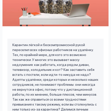
вопрос
данных
Карантин лёгкой и бескомпромиссной рукой
Ответы
Оформить заявку
переселил всех офисных работников на удалёнку.
на
Тех, по крайней мере, для кого это возможно
вопросы
технически. У многих это вызывает массу
Войти под другим номером
недоумения: как работать, когда рядом диван,
телевизор, холодильник и кот? Как заставить себя
встать с постели, если идти-то никуда не надо?
Адепты удалёнки, среди которых и несколько наших
сотрудников, не понимают проблемы: они никогда
не вернутся в офис, потому что у дистанционной
работы, по их мнению, больше плюсов, чем минусов.
Так как же справиться со всеми трудностями
привыкания к такому режиму, если вы столкнулись с
ним только из-за карантина? Делимся личным