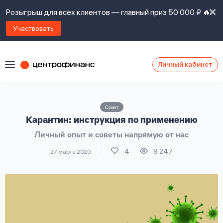
Розыгрыш для всех клиентов — главный приз 50 000 ₽ 🔥
Участвовать
Личный кабинет
Я
согласен(а)
на
Я
Совет
ознакомлен
Наши
Карантин: инструкция по применению
с
контакты
правилами
Личный опыт и советы напрямую от нас
предоставления
займов
,
4
9 247
27 марта 2020
политикой
Ок
Ок
сайта
,
даю
согласие
на
обработку
Задать
личных