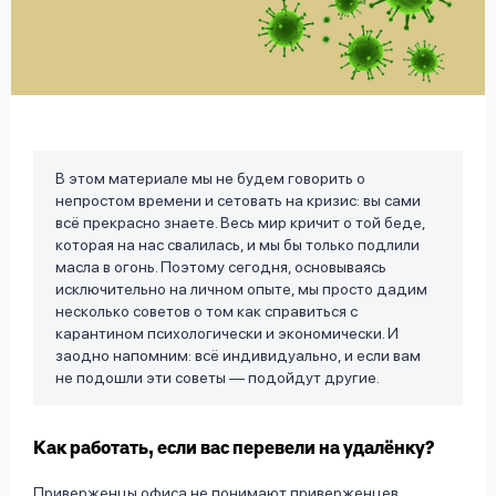
вопрос
данных
В этом материале мы не будем говорить о
непростом времени и сетовать на кризис: вы сами
Ответы
Оформить заявку
всё прекрасно знаете. Весь мир кричит о той беде,
на
которая на нас свалилась, и мы бы только подлили
вопросы
масла в огонь. Поэтому сегодня, основываясь
Войти под другим номером
исключительно на личном опыте, мы просто дадим
несколько советов о том как справиться с
карантином психологически и экономически. И
заодно напомним: всё индивидуально, и если вам
не подошли эти советы — подойдут другие.
Как работать, если вас перевели на удалёнку?
Приверженцы офиса не понимают приверженцев