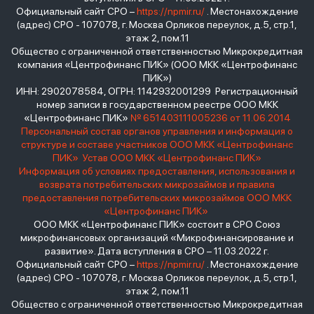
Официальный сайт СРО –
https://npmir.ru/
. Местонахождение
(адрес) СРО - 107078, г. Москва Орликов переулок, д.5, стр.1,
этаж 2, пом.11
Общество с ограниченной ответственностью Микрокредитная
компания «Центрофинанс ПИК» (ООО МКК «Центрофинанс
ПИК»)
ИНН: 2902078584, ОГРН: 1142932001299 Регистрационный
номер записи в государственном реестре ООО МКК
«Центрофинанс ПИК»
№ 651403111005236 от 11.06.2014
Персональный состав органов управления и информация о
структуре и составе участников ООО МКК «Центрофинанс
ПИК»
Устав ООО МКК «Центрофинанс ПИК»
Информация об условиях предоставления, использования и
возврата потребительских микрозаймов и правила
предоставления потребительских микрозаймов ООО МКК
«Центрофинанс ПИК»
ООО МКК «Центрофинанс ПИК» состоит в СРО Союз
микрофинансовых организаций «Микрофинансирование и
развитие». Дата вступления в СРО – 11.03.2022 г.
Официальный сайт СРО –
https://npmir.ru/
. Местонахождение
(адрес) СРО - 107078, г. Москва Орликов переулок, д.5, стр.1,
этаж 2, пом.11
Общество с ограниченной ответственностью Микрокредитная