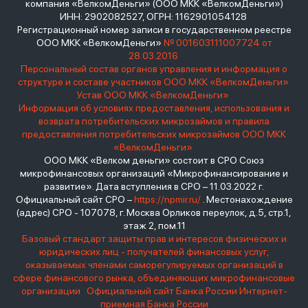
компания «ВелкомДеньги» (ООО МКК «ВелкомДеньги»)
ИНН: 2902082527, ОГРН: 1162901054128
Регистрационный номер записи в государственном реестре
ООО МКК «ВелкомДеньги»
№ 001603111007724 от
28.03.2016
Персональный состав органов управления и информация о
структуре и составе участников ООО МКК «ВелкомДеньги»
Устав ООО МКК «ВелкомДеньги»
Информация об условиях предоставления, использования и
возврата потребительских микрозаймов и правила
предоставления потребительских микрозаймов ООО МКК
«ВелкомДеньги»
ООО МКК «Велком деньги» состоит в СРО Союз
микрофинансовых организаций «Микрофинансирование и
развитие». Дата вступления в СРО – 11.03.2022 г.
Официальный сайт СРО –
https://npmir.ru/
. Местонахождение
(адрес) СРО - 107078, г. Москва Орликов переулок, д.5, стр.1,
этаж 2, пом.11
Базовый стандарт защиты прав и интересов физических и
юридических лиц - получателей финансовых услуг,
оказываемых членами саморегулируемых организаций в
сфере финансового рынка, объединяющих микрофинансовые
организации
Официальный сайт Банка России
Интернет-
приемная Банка России