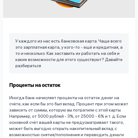
вопрос
данных
У каждого из нас есть банковская карта. Чаще всего
это зарплатная карта, у кого-то - ещё и кредитная, а
то и несколько. Как заставить их работать на себя и
Ответы
Оформить заявку
какие возможности для этого существуют? Давайте
разбираться.
на
вопросы
Войти под другим номером
Проценты на остаток
Иногда банк начисляет проценты на остаток денег на
счёте, как если бы это был вклад. Процент при этом может
зависеть от суммы, которую вы потратили с этой карты.
Например, от 5000 рублей - 3%, от 25000 - 6% и т. д. Если
основной счёт вашей карты не предусматривает такого,
может быть выгодно открыть накопительный вклад с
возможностью снятия/пополнения и переводить деньги