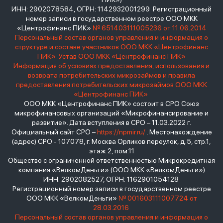
ИНН: 2902078584, ОГРН: 1142932001299 Регистрационный
номер записи в государственном реестре ООО МКК
«Центрофинанс ПИК»
№ 651403111005236 от 11.06.2014
Персональный состав органов управления и информация о
структуре и составе участников ООО МКК «Центрофинанс
ПИК»
Устав ООО МКК «Центрофинанс ПИК»
Информация об условиях предоставления, использования и
возврата потребительских микрозаймов и правила
предоставления потребительских микрозаймов ООО МКК
«Центрофинанс ПИК»
ООО МКК «Центрофинанс ПИК» состоит в СРО Союз
микрофинансовых организаций «Микрофинансирование и
развитие». Дата вступления в СРО – 11.03.2022 г.
Официальный сайт СРО –
https://npmir.ru/
. Местонахождение
(адрес) СРО - 107078, г. Москва Орликов переулок, д.5, стр.1,
этаж 2, пом.11
Общество с ограниченной ответственностью Микрокредитная
компания «ВелкомДеньги» (ООО МКК «ВелкомДеньги»)
ИНН: 2902082527, ОГРН: 1162901054128
Регистрационный номер записи в государственном реестре
ООО МКК «ВелкомДеньги»
№ 001603111007724 от
28.03.2016
Персональный состав органов управления и информация о