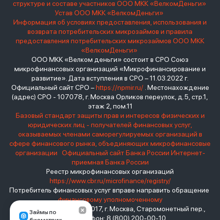
структуре и составе участников ООО МКК «ВелкомДеньги»
Устав ООО МКК «ВелкомДеньги»
Информация об условиях предоставления, использования и
возврата потребительских микрозаймов и правила
предоставления потребительских микрозаймов ООО МКК
«ВелкомДеньги»
ООО МКК «Велком деньги» состоит в СРО Союз
микрофинансовых организаций «Микрофинансирование и
развитие». Дата вступления в СРО – 11.03.2022 г.
Официальный сайт СРО –
https://npmir.ru/
. Местонахождение
(адрес) СРО - 107078, г. Москва Орликов переулок, д.5, стр.1,
этаж 2, пом.11
Базовый стандарт защиты прав и интересов физических и
юридических лиц - получателей финансовых услуг,
оказываемых членами саморегулируемых организаций в
сфере финансового рынка, объединяющих микрофинансовые
организации
Официальный сайт Банка России
Интернет-
приемная Банка России
Реестр микрофинансовых организаций
https://www.cbr.ru/microfinance/registry/
Потребитель финансовых услуг вправе направить обращение
финансовому уполномоченному
Место нахождения: 119017, г. Москва, Старомонетный пер.,
Займы по
дом 3 Телефон: 8 (800) 200-00-10