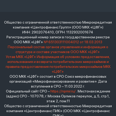
Общество с ограниченной ответственностью Микрокредитная
компания «Центрофинанс Групп» (ООО МКК «ЦФГ»)
ИНН: 2902076410, ОГРН: 1132932001674
Регистрационный номер записи в государственном реестре
ООО МКК «ЦФГ»
№ 651303111004012 от 18.03.2013
Персональный состав органов управления и информация о
структуре и составе участников ООО МКК «ЦФГ»
Устав МКК «ЦФГ»
Информация об условиях предоставления,
использования и возврата потребительских микрозаймов и
правила предоставления потребительских микрозаймов МКК
«ЦФГ»
ООО МКК «ЦФГ» состоит в СРО Союз микрофинансовых
организаций «Микрофинансирование и развитие». Дата
вступления в СРО – 11.03.2022 г.
Официальный сайт СРО –
https://npmir.ru/
. Местонахождение
(адрес) СРО - 107078, г. Москва Орликов переулок, д.5, стр.1,
этаж 2, пом.11
Общество с ограниченной ответственностью Микрокредитная
компания «Центрофинанс ПИК» (ООО МКК «Центрофинанс
ПИК»)