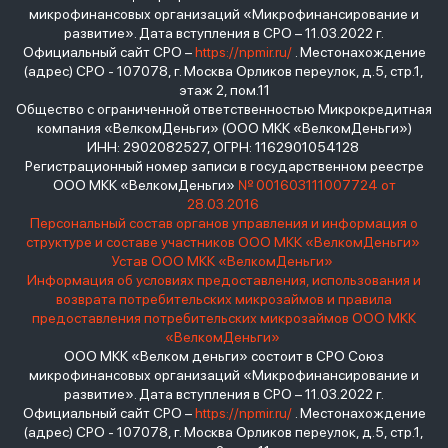
микрофинансовых организаций «Микрофинансирование и
развитие». Дата вступления в СРО – 11.03.2022 г.
Официальный сайт СРО –
https://npmir.ru/
. Местонахождение
(адрес) СРО - 107078, г. Москва Орликов переулок, д.5, стр.1,
этаж 2, пом.11
Общество с ограниченной ответственностью Микрокредитная
компания «ВелкомДеньги» (ООО МКК «ВелкомДеньги»)
ИНН: 2902082527, ОГРН: 1162901054128
Регистрационный номер записи в государственном реестре
ООО МКК «ВелкомДеньги»
№ 001603111007724 от
28.03.2016
Персональный состав органов управления и информация о
структуре и составе участников ООО МКК «ВелкомДеньги»
Устав ООО МКК «ВелкомДеньги»
Информация об условиях предоставления, использования и
возврата потребительских микрозаймов и правила
предоставления потребительских микрозаймов ООО МКК
«ВелкомДеньги»
ООО МКК «Велком деньги» состоит в СРО Союз
микрофинансовых организаций «Микрофинансирование и
развитие». Дата вступления в СРО – 11.03.2022 г.
Официальный сайт СРО –
https://npmir.ru/
. Местонахождение
(адрес) СРО - 107078, г. Москва Орликов переулок, д.5, стр.1,