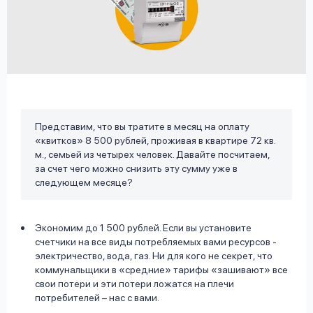
вопрос
данных
Представим, что вы тратите в месяц на оплату
Ответы
Оформить заявку
«квитков» 8 500 рублей, проживая в квартире 72 кв.
на
м., семьей из четырех человек. Давайте посчитаем,
вопросы
за счет чего можно снизить эту сумму уже в
Войти под другим номером
следующем месяце?
Экономим до 1 500 рублей. Если вы установите
счетчики на все виды потребляемых вами ресурсов -
электричество, вода, газ. Ни для кого не секрет, что
коммунальщики в «средние» тарифы «зашивают» все
свои потери и эти потери ложатся на плечи
потребителей – нас с вами.