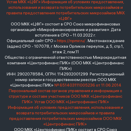
Устав МКК «ЦФГ»
Информация об условиях предоставления,
использования и возврата потребительских микрозаймов и
правила предоставления потребительских микрозаймов МКК
«ЦФГ»
ООО МКК «ЦФГ» состоит в СРО Союз микрофинансовых
организаций «Микрофинансирование и развитие». Дата
вступления в СРО – 11.03.2022 г.
Официальный сайт СРО –
https://npmir.ru/
. Местонахождение
(адрес) СРО - 107078, г. Москва Орликов переулок, д.5, стр.1,
этаж 2, пом.11
Общество с ограниченной ответственностью Микрокредитная
компания «Центрофинанс ПИК» (ООО МКК «Центрофинанс
ПИК»)
ИНН: 2902078584, ОГРН: 1142932001299 Регистрационный
номер записи в государственном реестре ООО МКК
«Центрофинанс ПИК»
№ 651403111005236 от 11.06.2014
Персональный состав органов управления и информация о
структуре и составе участников ООО МКК «Центрофинанс
ПИК»
Устав ООО МКК «Центрофинанс ПИК»
Информация об условиях предоставления, использования и
возврата потребительских микрозаймов и правила
предоставления потребительских микрозаймов ООО МКК
«Центрофинанс ПИК»
ООО МКК «Центрофинанс ПИК» состоит в СРО Союз