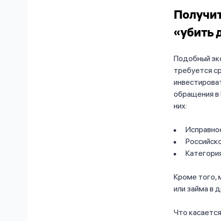
Получит
«убить 
Подобный эк
требуется ср
инвестироват
обращения в 
них:
Исправно
Российск
Категория 
Кроме того, 
или займа в 
Что касается