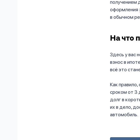
получением 
оформления
в обычном ре
На что 
Здесь у вас 
взнос в ипот
всё это стан
Как правило,
сроком от 3 
долг в корот
их в дело, д
автомобиль.