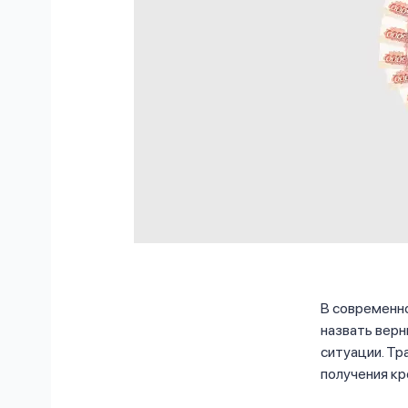
В современно
назвать вер
ситуации. Тр
получения кр