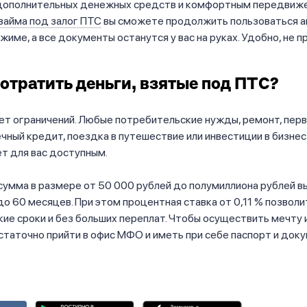
дополнительных денежных средств и комфортным передвиже
займа под залог ПТС
вы сможете продолжить пользоваться 
жиме, а все документы останутся у вас на руках. Удобно, не п
потратить деньги, взятые под ПТС?
нет ограничений. Любые потребительские нужды, ремонт, пер
ечный кредит, поездка в путешествие или инвестиции в бизне
ет для вас доступным.
 сумма в размере от 50 000 рублей до полумиллиона рублей 
до 60 месяцев. При этом процентная ставка от 0,11 % позволи
кие сроки и без больших переплат. Чтобы осуществить мечту 
остаточно прийти в офис МФО и иметь при себе паспорт и док