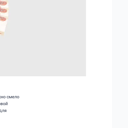
жно смело
овой
для