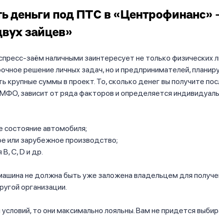
ь деньги под ПТС в «Центрофинанс» 
двух зайцев»
спресс-заём наличными заинтересует не только физических 
очное решение личных задач, но и предпринимателей, плани
ь крупные суммы в проект. То, сколько денег вы получите пос
МФО, зависит от ряда факторов и определяется индивидуаль
е состояние автомобиля;
ое или зарубежное производство;
B, C, D и др.
машина не должна быть уже заложена владельцем для получе
другой организации.
 условий, то они максимально лояльны. Вам не придется выб