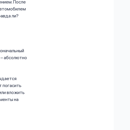
нием. После
автомобилем
равда ли?
воначальный
с – абсолютно
выдается
т погасить
или вложить
ументы на