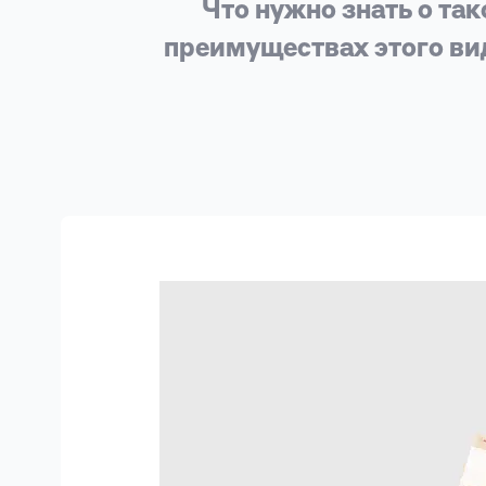
личных
Что нужно знать о та
данных
преимуществах этого ви
Оформить заявку
Войти под другим номером