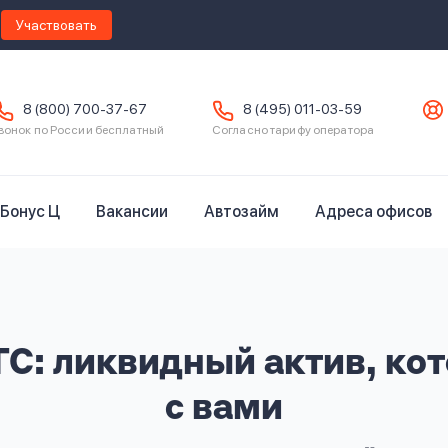
Участвовать
8 (800) 700-37-67
8 (495) 011-03-59
вонок по России бесплатный
Согласно тарифу оператора
Бонус Ц
Вакансии
Автозайм
Адреса офисов
С: ликвидный актив, ко
с вами