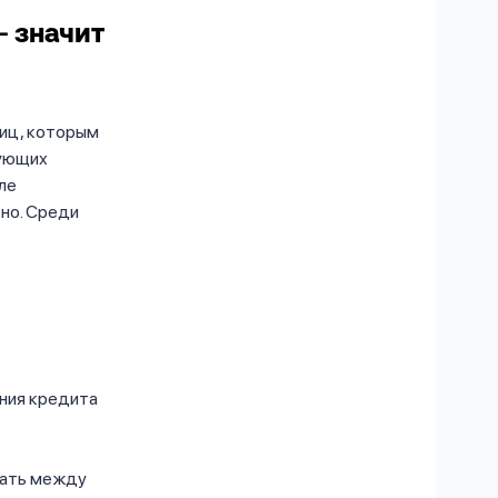
– значит
лиц, которым
рующих
ле
но. Среди
ния кредита
ирать между