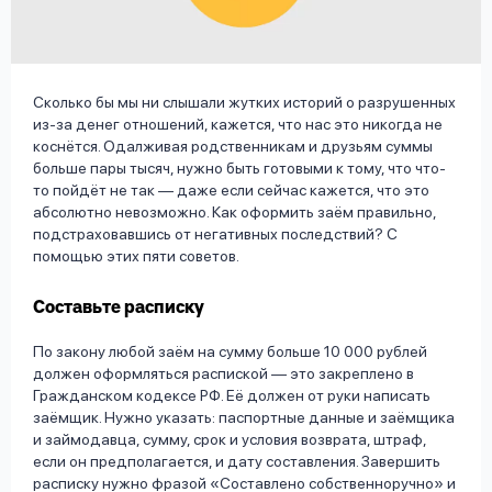
вопрос
данных
Сколько бы мы ни слышали жутких историй о разрушенных
из-за денег отношений, кажется, что нас это никогда не
коснётся. Одалживая родственникам и друзьям суммы
больше пары тысяч, нужно быть готовыми к тому, что что-
то пойдёт не так — даже если сейчас кажется, что это
Ответы
Оформить заявку
абсолютно невозможно. Как оформить заём правильно,
подстраховавшись от негативных последствий? С
на
помощью этих пяти советов.
вопросы
Войти под другим номером
Составьте расписку
По закону любой заём на сумму больше 10 000 рублей
должен оформляться распиской — это закреплено в
Гражданском кодексе РФ. Её должен от руки написать
заёмщик. Нужно указать: паспортные данные и заёмщика
и займодавца, сумму, срок и условия возврата, штраф,
если он предполагается, и дату составления. Завершить
расписку нужно фразой «Составлено собственноручно» и