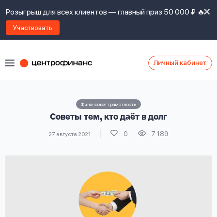
Розыгрыш для всех клиентов — главный приз 50 000 ₽ 🔥
Участвовать
Личный кабинет
Я
согласен(а)
на
Я
Финансовая грамотность
ознакомлен
Наши
Советы тем, кто даёт в долг
с
контакты
правилами
0
7 189
27 августа 2021
предоставления
займов
,
политикой
Ок
Ок
сайта
,
даю
согласие
на
обработку
Задать
личных