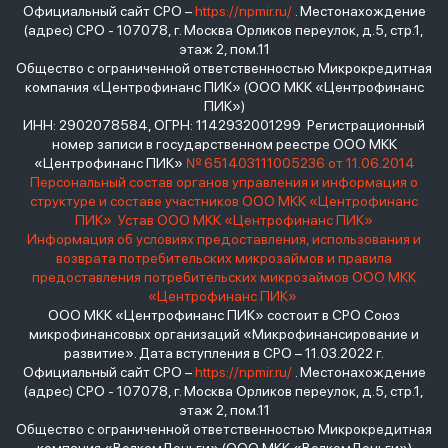
Официальный сайт СРО –
https://npmir.ru/
. Местонахождение
(адрес) СРО - 107078, г. Москва Орликов переулок, д.5, стр.1,
этаж 2, пом.11
Общество с ограниченной ответственностью Микрокредитная
компания «Центрофинанс ПИК» (ООО МКК «Центрофинанс
ПИК»)
ИНН: 2902078584, ОГРН: 1142932001299 Регистрационный
номер записи в государственном реестре ООО МКК
«Центрофинанс ПИК»
№ 651403111005236 от 11.06.2014
Персональный состав органов управления и информация о
структуре и составе участников ООО МКК «Центрофинанс
ПИК»
Устав ООО МКК «Центрофинанс ПИК»
Информация об условиях предоставления, использования и
возврата потребительских микрозаймов и правила
предоставления потребительских микрозаймов ООО МКК
«Центрофинанс ПИК»
ООО МКК «Центрофинанс ПИК» состоит в СРО Союз
микрофинансовых организаций «Микрофинансирование и
развитие». Дата вступления в СРО – 11.03.2022 г.
Официальный сайт СРО –
https://npmir.ru/
. Местонахождение
(адрес) СРО - 107078, г. Москва Орликов переулок, д.5, стр.1,
этаж 2, пом.11
Общество с ограниченной ответственностью Микрокредитная