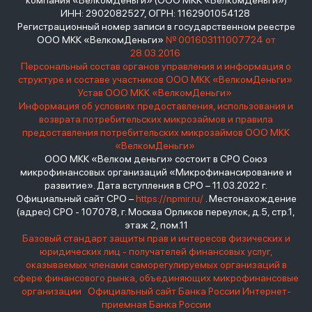
компания «ВелкомДеньги» (ООО МКК «ВелкомДеньги»)
ИНН: 2902082527, ОГРН: 1162901054128
Регистрационный номер записи в государственном реестре
ООО МКК «ВелкомДеньги»
№ 001603111007724 от
28.03.2016
Персональный состав органов управления и информация о
структуре и составе участников ООО МКК «ВелкомДеньги»
Устав ООО МКК «ВелкомДеньги»
Информация об условиях предоставления, использования и
возврата потребительских микрозаймов и правила
предоставления потребительских микрозаймов ООО МКК
«ВелкомДеньги»
ООО МКК «Велком деньги» состоит в СРО Союз
микрофинансовых организаций «Микрофинансирование и
развитие». Дата вступления в СРО – 11.03.2022 г.
Официальный сайт СРО –
https://npmir.ru/
. Местонахождение
(адрес) СРО - 107078, г. Москва Орликов переулок, д.5, стр.1,
этаж 2, пом.11
Базовый стандарт защиты прав и интересов физических и
юридических лиц - получателей финансовых услуг,
оказываемых членами саморегулируемых организаций в
сфере финансового рынка, объединяющих микрофинансовые
организации
Официальный сайт Банка России
Интернет-
приемная Банка России