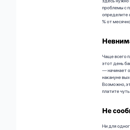
здесь нужно 
проблемы с п
определите с
% от месячн
Невнима
Чаще всего п
этот день ба
— начинает о
накануне вых
Возможно, эт
платите чуть
Не сооб
Ни для одног