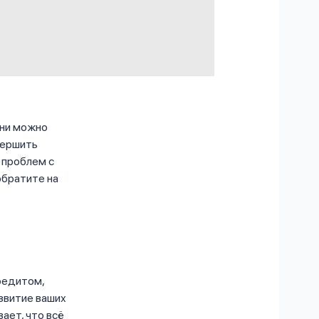
зни можно
вершить
 проблем с
обратите на
редитом,
звитие ваших
ает, что всё