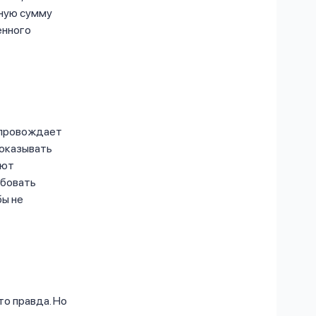
жную сумму
енного
опровождает
показывать
ают
ебовать
бы не
то правда. Но