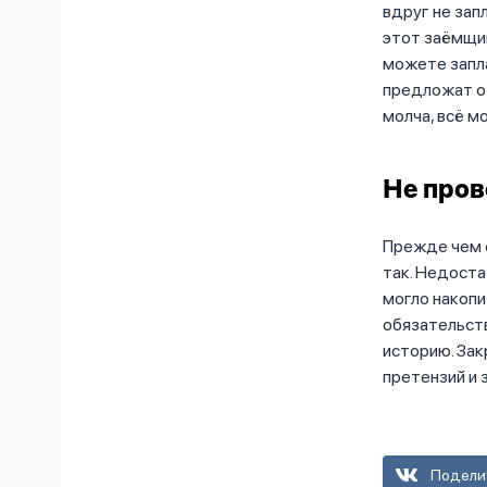
вдруг не зап
этот заёмщик
можете запл
предложат от
молча, всё 
Не пров
Прежде чем о
так. Недоста
могло накопи
обязательств
историю. Зак
претензий и 
Подели