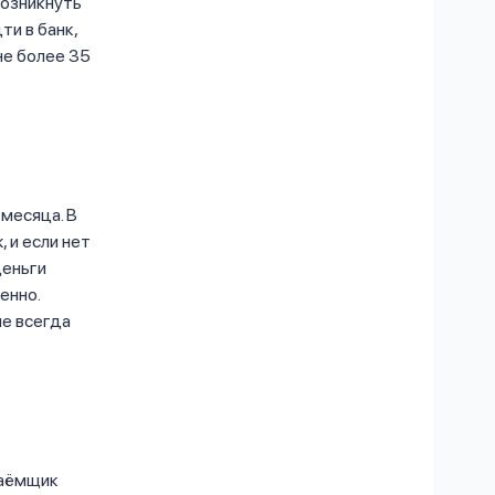
возникнуть
ти в банк,
не более 35
месяца. В
 и если нет
деньги
енно.
ше всегда
заёмщик