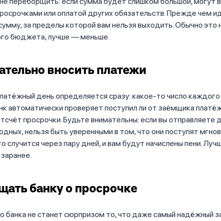
не переборщить: если сумма будет слишком большой, могут 
росрочками или оплатой других обязательств. Прежде чем ид
умму, за пределы которой вам нельзя выходить. Обычно это 
ого бюджета, лучше — меньше.
тельно вносить платежи
латёжный день определяется сразу: какое-то число каждого 
нк автоматически проверяет поступил ли от заёмщика платёж,
тсчёт просрочки. Будьте внимательны: если вы отправляете 
одных, нельзя быть уверенными в том, что они поступят мгнов
о случится через пару дней, и вам будут начислены пени. Луч
 заранее.
щать банку о просрочке
о банка не станет сюрпризом то, что даже самый надёжный 