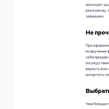
проходит уда
раз в месяц.
заёмщика.
Не проч
При оформле
их вручение 
себя придирч
последствия.
вернуть всю
испортить се
Выбрат
Чем больше п