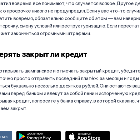
латил вовремя: все понимают, что случается всякое. Другое де
 о просрочке никого не предупредил. Если у вас что-то случил
атить вовремя, обязательно сообщите об этом — вам наверн
срочку, смену условий или реструктуризацию. Если перестат
может закончиться огромными штрафами.
ерять закрыт ли кредит
ткрывать шампанское и отмечать закрытый кредит, убедитес
точно просто отправить последний платёж: за месяцы и годы
ться буквально несколько десятков рублей. Они остаются ва
ами перед банком и влекут за собой пени и испорченную кр
рывая кредит, попросите у банка справку, в которой сказано, ч
заём закрыт.
ться