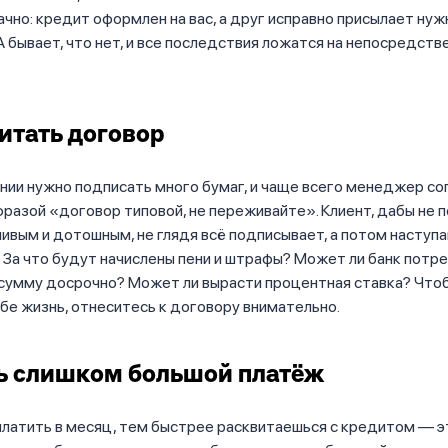
чно: кредит оформлен на вас, а друг исправно присылает ну
 А бывает, что нет, и все последствия ложатся на непосредств
итать договор
нии нужно подписать много бумаг, и чаще всего менеджер с
фразой «договор типовой, не переживайте». Клиент, дабы не 
ивым и дотошным, не глядя всё подписывает, а потом наступ
 За что будут начислены пени и штрафы? Может ли банк потр
 сумму досрочно? Может ли вырасти процентная ставка? Что
бе жизнь, отнеситесь к договору внимательно.
ь слишком большой платёж
латить в месяц, тем быстрее расквитаешься с кредитом — э