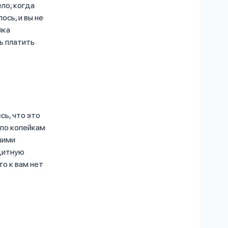
ло, когда
ось, и вы не
яка
ь платить
ь, что это
 по копейкам
шими
едитную
то к вам нет