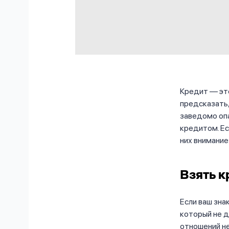
Кредит — это
предсказать,
заведомо опа
кредитом. Ес
них внимание
Взять к
Если ваш зна
который не д
отношений не