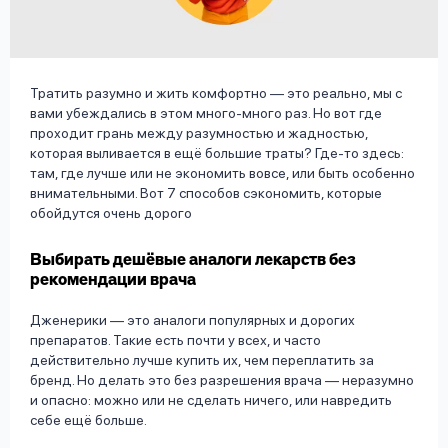
вопрос
данных
Тратить разумно и жить комфортно — это реально, мы с
вами убеждались в этом много-много раз. Но вот где
проходит грань между разумностью и жадностью,
которая выливается в ещё большие траты? Где-то здесь:
там, где лучше или не экономить вовсе, или быть особенно
Ответы
Оформить заявку
внимательными. Вот 7 способов сэкономить, которые
обойдутся очень дорого
на
вопросы
Войти под другим номером
Выбирать дешёвые аналоги лекарств без
рекомендации врача
Дженерики — это аналоги популярных и дорогих
препаратов. Такие есть почти у всех, и часто
действительно лучше купить их, чем переплатить за
бренд. Но делать это без разрешения врача — неразумно
и опасно: можно или не сделать ничего, или навредить
себе ещё больше.