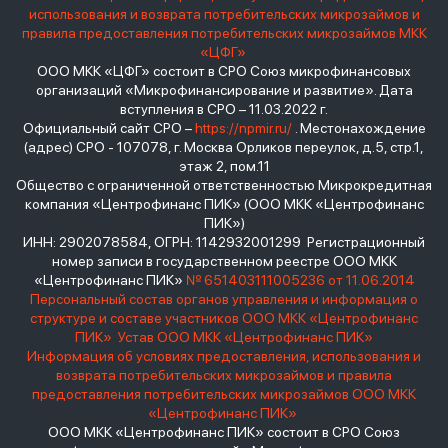
использования и возврата потребительских микрозаймов и
правила предоставления потребительских микрозаймов МКК
«ЦФГ»
ООО МКК «ЦФГ» состоит в СРО Союз микрофинансовых
организаций «Микрофинансирование и развитие». Дата
вступления в СРО – 11.03.2022 г.
Официальный сайт СРО –
https://npmir.ru/
. Местонахождение
(адрес) СРО - 107078, г. Москва Орликов переулок, д.5, стр.1,
этаж 2, пом.11
Общество с ограниченной ответственностью Микрокредитная
компания «Центрофинанс ПИК» (ООО МКК «Центрофинанс
ПИК»)
ИНН: 2902078584, ОГРН: 1142932001299 Регистрационный
номер записи в государственном реестре ООО МКК
«Центрофинанс ПИК»
№ 651403111005236 от 11.06.2014
Персональный состав органов управления и информация о
структуре и составе участников ООО МКК «Центрофинанс
ПИК»
Устав ООО МКК «Центрофинанс ПИК»
Информация об условиях предоставления, использования и
возврата потребительских микрозаймов и правила
предоставления потребительских микрозаймов ООО МКК
«Центрофинанс ПИК»
ООО МКК «Центрофинанс ПИК» состоит в СРО Союз