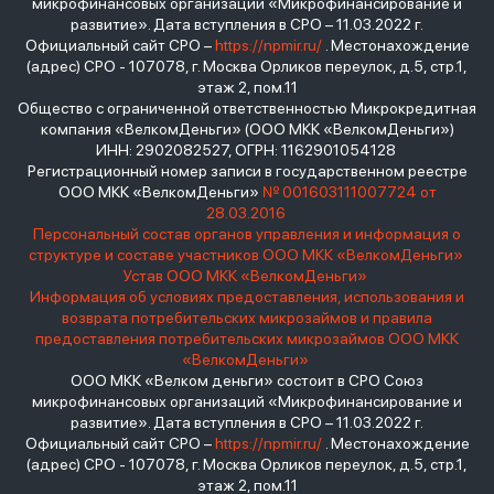
микрофинансовых организаций «Микрофинансирование и
развитие». Дата вступления в СРО – 11.03.2022 г.
Официальный сайт СРО –
https://npmir.ru/
. Местонахождение
(адрес) СРО - 107078, г. Москва Орликов переулок, д.5, стр.1,
этаж 2, пом.11
Общество с ограниченной ответственностью Микрокредитная
компания «ВелкомДеньги» (ООО МКК «ВелкомДеньги»)
ИНН: 2902082527, ОГРН: 1162901054128
Регистрационный номер записи в государственном реестре
ООО МКК «ВелкомДеньги»
№ 001603111007724 от
28.03.2016
Персональный состав органов управления и информация о
структуре и составе участников ООО МКК «ВелкомДеньги»
Устав ООО МКК «ВелкомДеньги»
Информация об условиях предоставления, использования и
возврата потребительских микрозаймов и правила
предоставления потребительских микрозаймов ООО МКК
«ВелкомДеньги»
ООО МКК «Велком деньги» состоит в СРО Союз
микрофинансовых организаций «Микрофинансирование и
развитие». Дата вступления в СРО – 11.03.2022 г.
Официальный сайт СРО –
https://npmir.ru/
. Местонахождение
(адрес) СРО - 107078, г. Москва Орликов переулок, д.5, стр.1,
этаж 2, пом.11