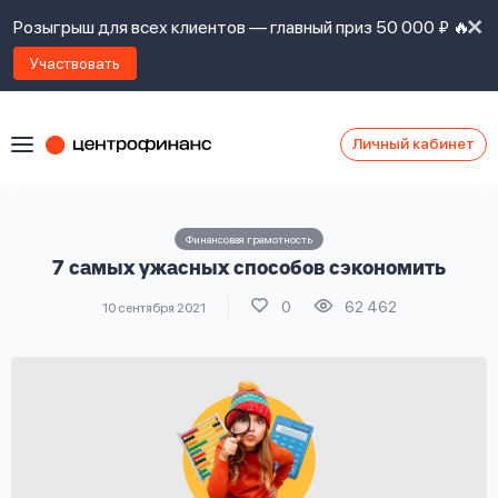
Розыгрыш для всех клиентов — главный приз 50 000 ₽ 🔥
Участвовать
Личный кабинет
Я
согласен(а)
на
Я
Финансовая грамотность
ознакомлен
Наши
7 самых ужасных способов сэкономить
с
контакты
правилами
0
62 462
10 сентября 2021
предоставления
займов
,
политикой
Ок
Ок
сайта
,
даю
согласие
на
обработку
Задать
личных