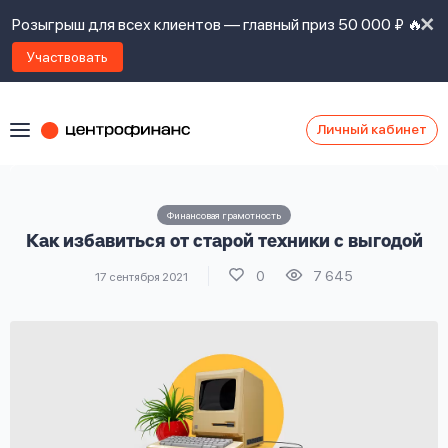
Розыгрыш для всех клиентов — главный приз 50 000 ₽ 🔥
Участвовать
Личный кабинет
Я
согласен(а)
на
Я
Финансовая грамотность
ознакомлен
Наши
Как избавиться от старой техники с выгодой
с
контакты
правилами
0
7 645
17 сентября 2021
предоставления
займов
,
политикой
Ок
Ок
сайта
,
даю
согласие
на
обработку
Задать
личных