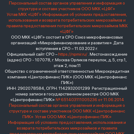
Персональный состав органов управления и информация о
структуре и составе участников ООО МКК «ЦФГ»
Устав МКК «ЦФГ»
Информация об условиях предоставления,
использования и возврата потребительских микрозаймов и
правила предоставления потребительских микрозаймов МКК
«ЦФГ»
ООО МКК «ЦФГ» состоит в СРО Союз микрофинансовых
организаций «Микрофинансирование и развитие». Дата
вступления в СРО – 11.03.2022 г.
Официальный сайт СРО –
https://npmir.ru/
. Местонахождение
(адрес) СРО - 107078, г. Москва Орликов переулок, д.5, стр.1,
этаж 2, пом.11
Общество с ограниченной ответственностью Микрокредитная
компания «Центрофинанс ПИК» (ООО МКК «Центрофинанс
ПИК»)
ИНН: 2902078584, ОГРН: 1142932001299 Регистрационный
номер записи в государственном реестре ООО МКК
«Центрофинанс ПИК»
№ 651403111005236 от 11.06.2014
Персональный состав органов управления и информация о
структуре и составе участников ООО МКК «Центрофинанс
ПИК»
Устав ООО МКК «Центрофинанс ПИК»
Информация об условиях предоставления, использования и
возврата потребительских микрозаймов и правила
предоставления потребительских микрозаймов ООО МКК