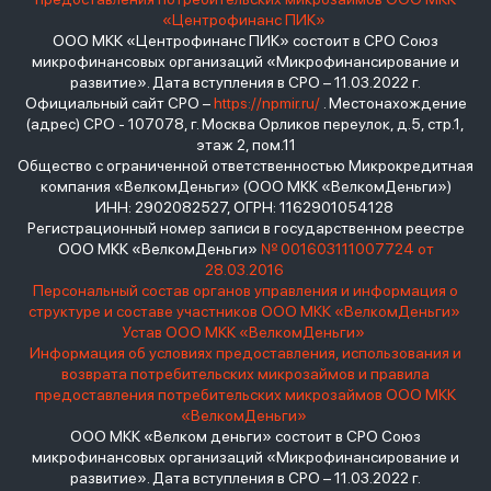
«Центрофинанс ПИК»
ООО МКК «Центрофинанс ПИК» состоит в СРО Союз
микрофинансовых организаций «Микрофинансирование и
развитие». Дата вступления в СРО – 11.03.2022 г.
Официальный сайт СРО –
https://npmir.ru/
. Местонахождение
(адрес) СРО - 107078, г. Москва Орликов переулок, д.5, стр.1,
этаж 2, пом.11
Общество с ограниченной ответственностью Микрокредитная
компания «ВелкомДеньги» (ООО МКК «ВелкомДеньги»)
ИНН: 2902082527, ОГРН: 1162901054128
Регистрационный номер записи в государственном реестре
ООО МКК «ВелкомДеньги»
№ 001603111007724 от
28.03.2016
Персональный состав органов управления и информация о
структуре и составе участников ООО МКК «ВелкомДеньги»
Устав ООО МКК «ВелкомДеньги»
Информация об условиях предоставления, использования и
возврата потребительских микрозаймов и правила
предоставления потребительских микрозаймов ООО МКК
«ВелкомДеньги»
ООО МКК «Велком деньги» состоит в СРО Союз
микрофинансовых организаций «Микрофинансирование и
развитие». Дата вступления в СРО – 11.03.2022 г.