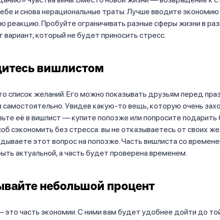
себе и снова нерациональные траты. Лучше вводите экономию
ю реакцию. Пробуйте ограничивать разные сферы жизни в раз
т вариант, который не будет приносить стресс.
дитесь вишлистом
о список желаний. Его можно показывать друзьям перед пра
 самостоятельно. Увидев какую-то вещь, которую очень зах
вьте её в вишлист — купите попозже или попросите подарить 
об сэкономить без стресса: вы не отказываетесь от своих жел
дываете этот вопрос на попозже. Часть вишлиста со времен
ыть актуальной, а часть будет проверена временем.
вайте небольшой процент
 это часть экономии. С ними вам будет удобнее дойти до то