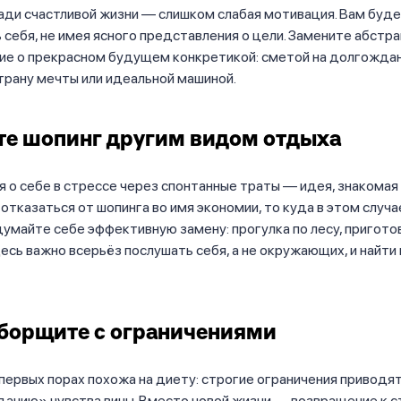
ади счастливой жизни — слишком слабая мотивация. Вам буд
 себя, не имея ясного представления о цели. Замените абстр
ие о прекрасном будущем конкретикой: сметой на долгождан
трану мечты или идеальной машиной.
е шопинг другим видом отдыха
 о себе в стрессе через спонтанные траты — идея, знакомая
ли отказаться от шопинга во имя экономии, то куда в этом случ
умайте себе эффективную замену: прогулка по лесу, пригот
десь важно всерьёз послушать себя, а не окружающих, и найти
борщите с ограничениями
первых порах похожа на диету: строгие ограничения приводят
данию» чувства вины. Вместо новой жизни — возвращение к с