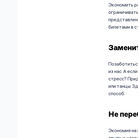
Экономить р
ограничивать
представлен
билетами в с
Заменит
Позаботиться
из нас. А ес
стресс? Прид
или танцы. З
способ.
Не пере
Экономия на 
срыву и «зае