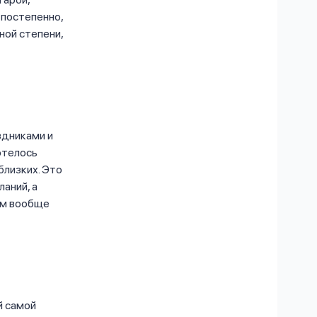
 постепенно,
ной степени,
здниками и
отелось
близких. Это
аний, а
ем вообще
й самой