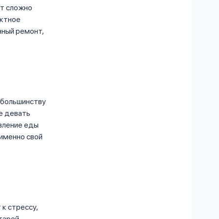
ет сложно
актное
ный ремонт,
 большинству
ае девать
овление еды
 именно свой
 к стрессу,
тарой,