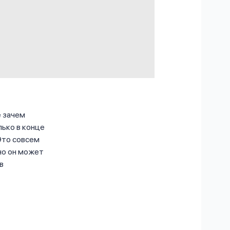
е зачем
лько в конце
Это совсем
 но он может
в