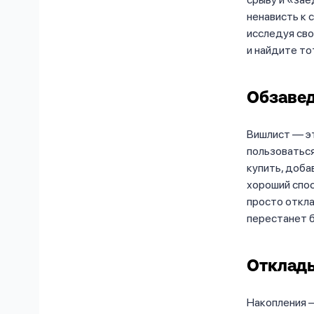
ненависть к 
исследуя сво
и найдите то
Обзаве
Вишлист — эт
пользоваться
купить, доба
хороший спос
просто откла
перестанет б
Отклады
Накопления —