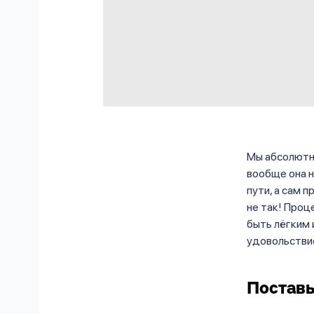
Мы абсолютн
вообще она н
пути, а сам 
не так! Проц
быть лёгким 
удовольстви
Поставь