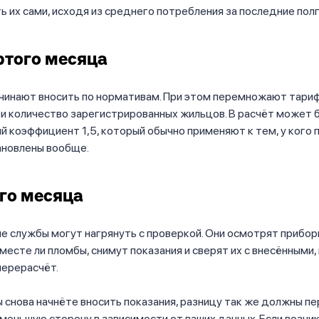
ь их сами, исходя из среднего потребления за последние пол
ртого месяца
чинают вносить по нормативам. При этом перемножают тариф
и количество зарегистрированных жильцов. В расчёт может 
 коэффициент 1,5, который обычно применяют к тем, у кого 
ановлены вообще.
го месяца
 службы могут нагрянуть с проверкой. Они осмотрят прибор
 месте ли пломбы, снимут показания и сверят их с внесёнными,
перерасчёт.
ы снова начнёте вносить показания, разницу так же должны пе
меньшую сторону в зависимости от ваших данных. Если возни