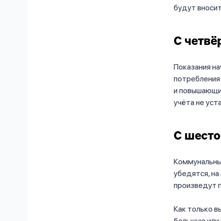
будут вносит
С четвё
Показания на
потребления 
и повышающий
учёта не уст
С шесто
Коммунальные
убедятся, на
произведут 
Как только в
большую или 