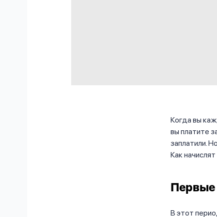
Когда вы ка
вы платите з
заплатили. Н
Как начислят
Первые 
В этот перио