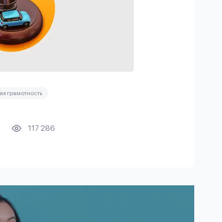
я грамотность
117 286