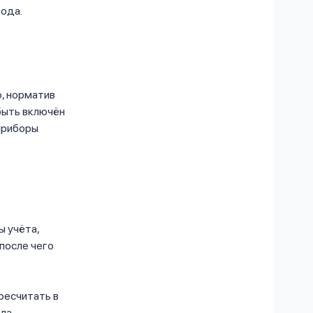
года.
, норматив
быть включён
приборы
ы учёта,
 после чего
ресчитать в
кла