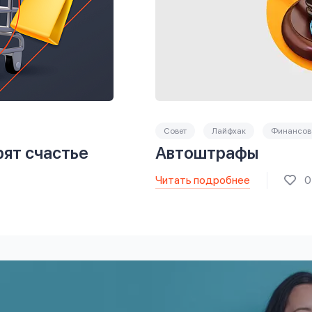
Совет
Лайфхак
Финансова
рят счастье
Автоштрафы
Читать подробнее
0