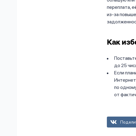
переплата, е
из-за повыш
задолженнос
Как изб
Поставьте
до 25 чис
Если план
Интернет 
по одному
от фактич
Подели