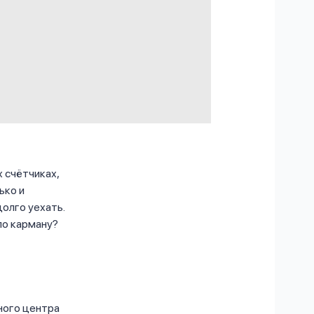
 счётчиках,
ько и
долго уехать.
по карману?
тного центра