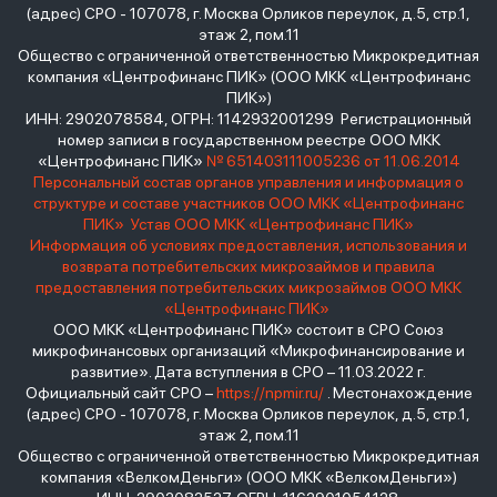
(адрес) СРО - 107078, г. Москва Орликов переулок, д.5, стр.1,
этаж 2, пом.11
Общество с ограниченной ответственностью Микрокредитная
компания «Центрофинанс ПИК» (ООО МКК «Центрофинанс
ПИК»)
ИНН: 2902078584, ОГРН: 1142932001299 Регистрационный
номер записи в государственном реестре ООО МКК
«Центрофинанс ПИК»
№ 651403111005236 от 11.06.2014
Персональный состав органов управления и информация о
структуре и составе участников ООО МКК «Центрофинанс
ПИК»
Устав ООО МКК «Центрофинанс ПИК»
Информация об условиях предоставления, использования и
возврата потребительских микрозаймов и правила
предоставления потребительских микрозаймов ООО МКК
«Центрофинанс ПИК»
ООО МКК «Центрофинанс ПИК» состоит в СРО Союз
микрофинансовых организаций «Микрофинансирование и
развитие». Дата вступления в СРО – 11.03.2022 г.
Официальный сайт СРО –
https://npmir.ru/
. Местонахождение
(адрес) СРО - 107078, г. Москва Орликов переулок, д.5, стр.1,
этаж 2, пом.11
Общество с ограниченной ответственностью Микрокредитная
компания «ВелкомДеньги» (ООО МКК «ВелкомДеньги»)