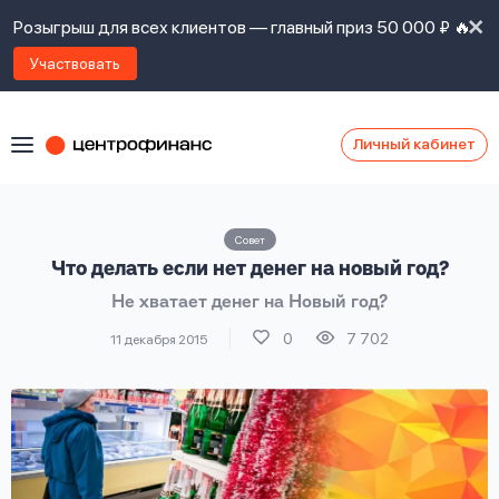
Розыгрыш для всех клиентов — главный приз 50 000 ₽ 🔥
Участвовать
Личный кабинет
Я
согласен(а)
на
Я
Совет
ознакомлен
Наши
Что делать если нет денег на новый год?
с
контакты
правилами
Не хватает денег на Новый год?
предоставления
займов
,
0
7 702
11 декабря 2015
политикой
Ок
Ок
сайта
,
даю
согласие
на
обработку
Задать
личных