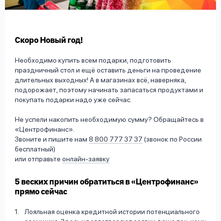
вопрос
данных
Скоро Новый год!
Необходимо купить всем подарки, подготовить
праздничный стол и ещё оставить деньги на проведение
длительных выходных! А в магазинах всё, наверняка,
подорожает, поэтому начинать запасаться продуктами и
Ответы
Оформить заявку
покупать подарки надо уже сейчас.
на
вопросы
Не успели накопить необходимую сумму? Обращайтесь в
Войти под другим номером
«Центрофинанс».
Звоните и пишите нам
8 800 777 37 37
(звонок по России
бесплатный)
или отправьте
онлайн-заявку
5 веских причин обратиться в «Центрофинанс»
прямо сейчас
Лояльная оценка кредитной истории потенциального