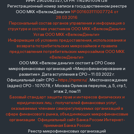
ИНН: 2902082527, ОГРН: 1162901054128
Регистрационный номер записи в государственном реестре
ООО МКК «ВелкомДеньги»
№ 001603111007724 от
28.03.2016
Персональный состав органов управления и информация о
структуре и составе участников ООО МКК «ВелкомДеньги»
Устав ООО МКК «ВелкомДеньги»
Информация об условиях предоставления, использования и
возврата потребительских микрозаймов и правила
предоставления потребительских микрозаймов ООО МКК
«ВелкомДеньги»
ООО МКК «Велком деньги» состоит в СРО Союз
микрофинансовых организаций «Микрофинансирование и
развитие». Дата вступления в СРО – 11.03.2022 г.
Официальный сайт СРО –
https://npmir.ru/
. Местонахождение
(адрес) СРО - 107078, г. Москва Орликов переулок, д.5, стр.1,
этаж 2, пом.11
Базовый стандарт защиты прав и интересов физических и
юридических лиц - получателей финансовых услуг,
оказываемых членами саморегулируемых организаций в
сфере финансового рынка, объединяющих микрофинансовые
организации
Официальный сайт Банка России
Интернет-
приемная Банка России
Реестр микрофинансовых организаций