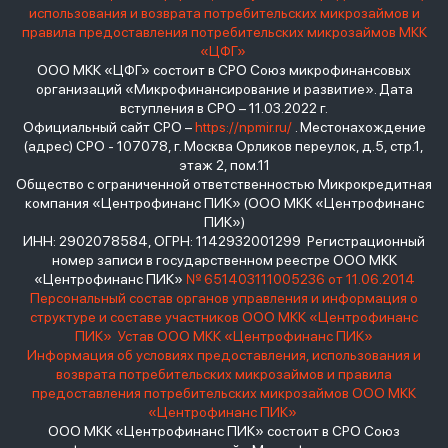
использования и возврата потребительских микрозаймов и
правила предоставления потребительских микрозаймов МКК
«ЦФГ»
ООО МКК «ЦФГ» состоит в СРО Союз микрофинансовых
организаций «Микрофинансирование и развитие». Дата
вступления в СРО – 11.03.2022 г.
Официальный сайт СРО –
https://npmir.ru/
. Местонахождение
(адрес) СРО - 107078, г. Москва Орликов переулок, д.5, стр.1,
этаж 2, пом.11
Общество с ограниченной ответственностью Микрокредитная
компания «Центрофинанс ПИК» (ООО МКК «Центрофинанс
ПИК»)
ИНН: 2902078584, ОГРН: 1142932001299 Регистрационный
номер записи в государственном реестре ООО МКК
«Центрофинанс ПИК»
№ 651403111005236 от 11.06.2014
Персональный состав органов управления и информация о
структуре и составе участников ООО МКК «Центрофинанс
ПИК»
Устав ООО МКК «Центрофинанс ПИК»
Информация об условиях предоставления, использования и
возврата потребительских микрозаймов и правила
предоставления потребительских микрозаймов ООО МКК
«Центрофинанс ПИК»
ООО МКК «Центрофинанс ПИК» состоит в СРО Союз