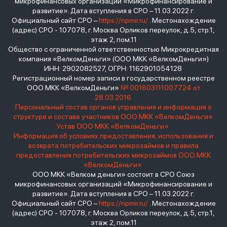
микрофинансовых организаций «Микрофинансирование и
развитие». Дата вступления в СРО – 11.03.2022 г.
Официальный сайт СРО –
https://npmir.ru/
. Местонахождение
(адрес) СРО - 107078, г. Москва Орликов переулок, д.5, стр.1,
этаж 2, пом.11
Общество с ограниченной ответственностью Микрокредитная
компания «ВелкомДеньги» (ООО МКК «ВелкомДеньги»)
ИНН: 2902082527, ОГРН: 1162901054128
Регистрационный номер записи в государственном реестре
ООО МКК «ВелкомДеньги»
№ 001603111007724 от
28.03.2016
Персональный состав органов управления и информация о
структуре и составе участников ООО МКК «ВелкомДеньги»
Устав ООО МКК «ВелкомДеньги»
Информация об условиях предоставления, использования и
возврата потребительских микрозаймов и правила
предоставления потребительских микрозаймов ООО МКК
«ВелкомДеньги»
ООО МКК «Велком деньги» состоит в СРО Союз
микрофинансовых организаций «Микрофинансирование и
развитие». Дата вступления в СРО – 11.03.2022 г.
Официальный сайт СРО –
https://npmir.ru/
. Местонахождение
(адрес) СРО - 107078, г. Москва Орликов переулок, д.5, стр.1,
этаж 2, пом.11