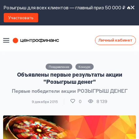
Розыгрыш для всех клиентов — главный приз 50 000 ₽ 🔥
Участвовать
Личный кабинет
Я
согласен(а)
на
Я
Поздравление
Конкурс
ознакомлен
Наши
Объявлены первые результаты акции
с
контакты
правилами
"Розыгрыш денег"
предоставления
Первые победители акции РОЗЫГРЫШ ДЕНЕГ
займов
,
политикой
0
8 139
9 декабря 2015
Ок
Ок
сайта
,
даю
согласие
на
обработку
Задать
личных