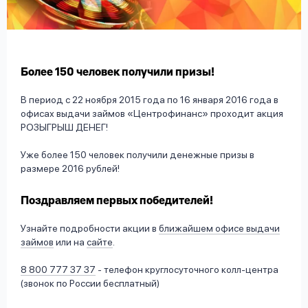
вопрос
данных
Более 150 человек получили призы!
В период с 22 ноября 2015 года по 16 января 2016 года в
офисах выдачи займов «Центрофинанс» проходит акция
РОЗЫГРЫШ ДЕНЕГ!
Ответы
Оформить заявку
на
Уже более 150 человек получили денежные призы в
вопросы
размере 2016 рублей!
Войти под другим номером
Поздравляем первых победителей!
Узнайте подробности акции в
ближайшем офисе выдачи
займов
или на
сайте
.
8 800 777 37 37
- телефон круглосуточного колл-центра
(звонок по России бесплатный)