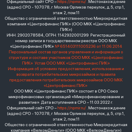
Официальный сайт СРО –
https://npmir.ru/
. Местонахождение
(адрес) СРО - 107078, г. Москва Орликов переулок, д.5, стр.1,
этаж 2, пом.11
Общество с ограниченной ответственностью Микрокредитная
компания «Центрофинанс ПИК» (ООО МКК «Центрофинанс
ПИК»)
ИНН: 2902078584, ОГРН: 1142932001299 Регистрационный
номер записи в государственном реестре ООО МКК
«Центрофинанс ПИК»
№ 651403111005236 от 11.06.2014
Персональный состав органов управления и информация о
структуре и составе участников ООО МКК «Центрофинанс
ПИК»
Устав ООО МКК «Центрофинанс ПИК»
Информация об условиях предоставления, использования и
возврата потребительских микрозаймов и правила
предоставления потребительских микрозаймов ООО МКК
«Центрофинанс ПИК»
ООО МКК «Центрофинанс ПИК» состоит в СРО Союз
микрофинансовых организаций «Микрофинансирование и
развитие». Дата вступления в СРО – 11.03.2022 г.
Официальный сайт СРО –
https://npmir.ru/
. Местонахождение
(адрес) СРО - 107078, г. Москва Орликов переулок, д.5, стр.1,
этаж 2, пом.11
Общество с ограниченной ответственностью Микрокредитная
компания «ВелкомДеньги» (ООО МКК «ВелкомДеньги»)