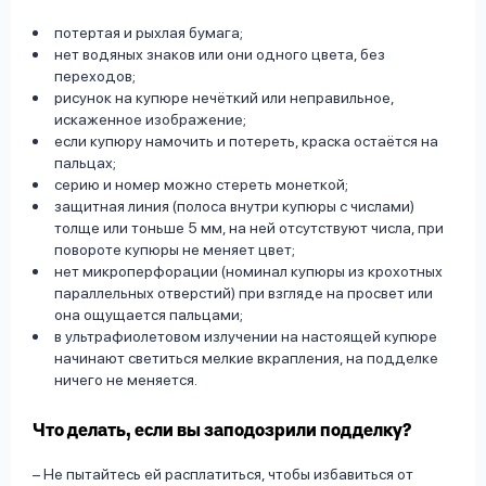
потертая и рыхлая бумага;
нет водяных знаков или они одного цвета, без
переходов;
рисунок на купюре нечёткий или неправильное,
искаженное изображение;
если купюру намочить и потереть, краска остаётся на
пальцах;
серию и номер можно стереть монеткой;
защитная линия (полоса внутри купюры с числами)
толще или тоньше 5 мм, на ней отсутствуют числа, при
повороте купюры не меняет цвет;
нет микроперфорации (номинал купюры из крохотных
параллельных отверстий) при взгляде на просвет или
она ощущается пальцами;
в ультрафиолетовом излучении на настоящей купюре
начинают светиться мелкие вкрапления, на подделке
ничего не меняется.
Что делать, если вы заподозрили подделку?
– Не пытайтесь ей расплатиться, чтобы избавиться от