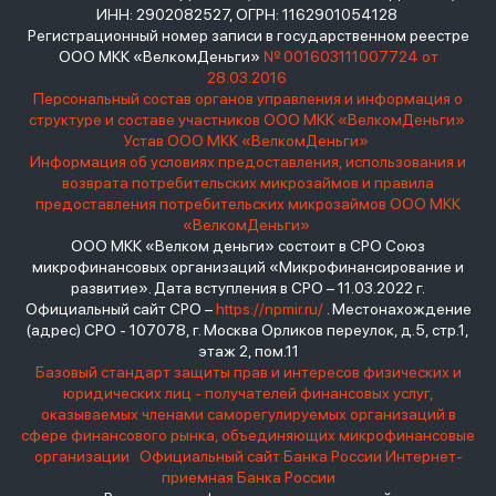
ИНН: 2902082527, ОГРН: 1162901054128
Регистрационный номер записи в государственном реестре
ООО МКК «ВелкомДеньги»
№ 001603111007724 от
28.03.2016
Персональный состав органов управления и информация о
структуре и составе участников ООО МКК «ВелкомДеньги»
Устав ООО МКК «ВелкомДеньги»
Информация об условиях предоставления, использования и
возврата потребительских микрозаймов и правила
предоставления потребительских микрозаймов ООО МКК
«ВелкомДеньги»
ООО МКК «Велком деньги» состоит в СРО Союз
микрофинансовых организаций «Микрофинансирование и
развитие». Дата вступления в СРО – 11.03.2022 г.
Официальный сайт СРО –
https://npmir.ru/
. Местонахождение
(адрес) СРО - 107078, г. Москва Орликов переулок, д.5, стр.1,
этаж 2, пом.11
Базовый стандарт защиты прав и интересов физических и
юридических лиц - получателей финансовых услуг,
оказываемых членами саморегулируемых организаций в
сфере финансового рынка, объединяющих микрофинансовые
организации
Официальный сайт Банка России
Интернет-
приемная Банка России