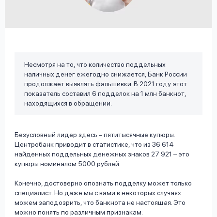
вопрос
данных
Несмотря на то, что количество поддельных
наличных денег ежегодно снижается, Банк России
продолжает выявлять фальшивки. В 2021 году этот
Ответы
Оформить заявку
показатель составил 6 подделок на 1 млн банкнот,
находящихся в обращении.
на
вопросы
Войти под другим номером
Безусловный лидер здесь – пятитысячные купюры.
Центробанк приводит в статистике, что из 36 614
найденных поддельных денежных знаков 27 921 – это
купюры номиналом 5000 рублей.
Конечно, достоверно опознать подделку может только
специалист. Но даже мы с вами в некоторых случаях
можем заподозрить, что банкнота не настоящая. Это
можно понять по различным признакам: