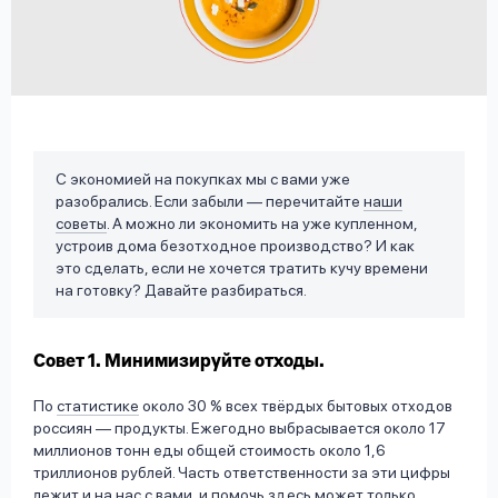
вопрос
данных
С экономией на покупках мы с вами уже
разобрались. Если забыли — перечитайте
наши
Ответы
Оформить заявку
советы
. А можно ли экономить на уже купленном,
на
устроив дома безотходное производство? И как
вопросы
это сделать, если не хочется тратить кучу времени
Войти под другим номером
на готовку? Давайте разбираться.
Совет 1. Минимизируйте отходы.
По
статистике
около 30 % всех твёрдых бытовых отходов
россиян — продукты. Ежегодно выбрасывается около 17
миллионов тонн еды общей стоимость около 1,6
триллионов рублей. Часть ответственности за эти цифры
лежит и на нас с вами, и помочь здесь может только