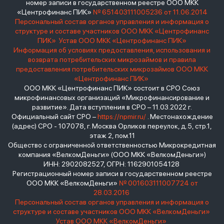
номер записи в государственном реестре ООО МКК
«Центрофинанс ПИК»
№ 651403111005236 от 11.06.2014
Персональный состав органов управления и информация о
структуре и составе участников ООО МКК «Центрофинанс
ПИК»
Устав ООО МКК «Центрофинанс ПИК»
Информация об условиях предоставления, использования и
возврата потребительских микрозаймов и правила
предоставления потребительских микрозаймов ООО МКК
«Центрофинанс ПИК»
ООО МКК «Центрофинанс ПИК» состоит в СРО Союз
микрофинансовых организаций «Микрофинансирование и
развитие». Дата вступления в СРО – 11.03.2022 г.
Официальный сайт СРО –
https://npmir.ru/
. Местонахождение
(адрес) СРО - 107078, г. Москва Орликов переулок, д.5, стр.1,
этаж 2, пом.11
Общество с ограниченной ответственностью Микрокредитная
компания «ВелкомДеньги» (ООО МКК «ВелкомДеньги»)
ИНН: 2902082527, ОГРН: 1162901054128
Регистрационный номер записи в государственном реестре
ООО МКК «ВелкомДеньги»
№ 001603111007724 от
28.03.2016
Персональный состав органов управления и информация о
структуре и составе участников ООО МКК «ВелкомДеньги»
Устав ООО МКК «ВелкомДеньги»