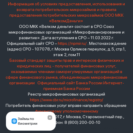
Информация об условиях предоставления, использования и
возврата потребительских микрозаймов и правила
предоставления потребительских микрозаймов ООО МКК
«ВелкомДеньги»
ООО МКК «Велком деньги» состоит в СРО Союз
микрофинансовых организаций «Микрофинансирование и
развитие». Дата вступления в СРО – 11.03.2022 г.
Официальный сайт СРО –
https://npmir.ru/
. Местонахождение
(адрес) СРО - 107078, г. Москва Орликов переулок, д.5, стр.1,
этаж 2, пом.11
Базовый стандарт защиты прав и интересов физических и
юридических лиц - получателей финансовых услуг,
оказываемых членами саморегулируемых организаций в
сфере финансового рынка, объединяющих микрофинансовые
организации
Официальный сайт Банка России
Интернет-
приемная Банка России
Реестр микрофинансовых организаций
https://www.cbr.ru/microfinance/registry/
Потребитель финансовых услуг вправе направить обращение
финансовому уполномоченному
Место нахождения: 119017, г. Москва, Старомонетный пер.,
Займы по
дом 3 Телефон: 8 (800) 200-00-10
биометрии
взять займ - <a href="https://viruchay.ru">выручай</a> -