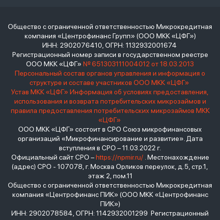
Общество с ограниченной ответственностью Микрокредитная
компания «Центрофинанс Групп» (ООО МКК «ЦФГ»)
ИНН: 2902076410, ОГРН: 1132932001674
Регистрационный номер записи в государственном реестре
ООО МКК «ЦФГ»
№ 651303111004012 от 18.03.2013
Персональный состав органов управления и информация о
структуре и составе участников ООО МКК «ЦФГ»
Устав МКК «ЦФГ»
Информация об условиях предоставления,
использования и возврата потребительских микрозаймов и
правила предоставления потребительских микрозаймов МКК
«ЦФГ»
ООО МКК «ЦФГ» состоит в СРО Союз микрофинансовых
организаций «Микрофинансирование и развитие». Дата
вступления в СРО – 11.03.2022 г.
Официальный сайт СРО –
https://npmir.ru/
. Местонахождение
(адрес) СРО - 107078, г. Москва Орликов переулок, д.5, стр.1,
этаж 2, пом.11
Общество с ограниченной ответственностью Микрокредитная
компания «Центрофинанс ПИК» (ООО МКК «Центрофинанс
ПИК»)
ИНН: 2902078584, ОГРН: 1142932001299 Регистрационный