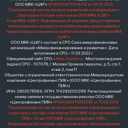
ООО МКК «ЦФГ»
№ 651303111004012 от 18.03.2013
Персональный состав органов управления и информация о
структуре и составе участников ООО МКК «ЦФГ»
Устав МКК «ЦФГ»
Информация об условиях предоставления,
использования и возврата потребительских микрозаймов и
правила предоставления потребительских микрозаймов МКК
«ЦФГ»
ООО МКК «ЦФГ» состоит в СРО Союз микрофинансовых
организаций «Микрофинансирование и развитие». Дата
вступления в СРО – 11.03.2022 г.
Официальный сайт СРО –
https://npmir.ru/
. Местонахождение
(адрес) СРО - 107078, г. Москва Орликов переулок, д.5, стр.1,
этаж 2, пом.11
Общество с ограниченной ответственностью Микрокредитная
компания «Центрофинанс ПИК» (ООО МКК «Центрофинанс
ПИК»)
ИНН: 2902078584, ОГРН: 1142932001299 Регистрационный
номер записи в государственном реестре ООО МКК
«Центрофинанс ПИК»
№ 651403111005236 от 11.06.2014
Персональный состав органов управления и информация о
структуре и составе участников ООО МКК «Центрофинанс
ПИК»
Устав ООО МКК «Центрофинанс ПИК»
Информация об условиях предоставления, использования и