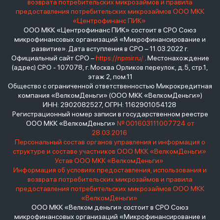
возврата потребительских микрозаймов и правила
предоставления потребительских микрозаймов ООО МКК
«Центрофинанс ПИК»
ООО МКК «Центрофинанс ПИК» состоит в СРО Союз
микрофинансовых организаций «Микрофинансирование и
развитие». Дата вступления в СРО – 11.03.2022 г.
Официальный сайт СРО –
https://npmir.ru/
. Местонахождение
(адрес) СРО - 107078, г. Москва Орликов переулок, д.5, стр.1,
этаж 2, пом.11
Общество с ограниченной ответственностью Микрокредитная
компания «ВелкомДеньги» (ООО МКК «ВелкомДеньги»)
ИНН: 2902082527, ОГРН: 1162901054128
Регистрационный номер записи в государственном реестре
ООО МКК «ВелкомДеньги»
№ 001603111007724 от
28.03.2016
Персональный состав органов управления и информация о
структуре и составе участников ООО МКК «ВелкомДеньги»
Устав ООО МКК «ВелкомДеньги»
Информация об условиях предоставления, использования и
возврата потребительских микрозаймов и правила
предоставления потребительских микрозаймов ООО МКК
«ВелкомДеньги»
ООО МКК «Велком деньги» состоит в СРО Союз
микрофинансовых организаций «Микрофинансирование и