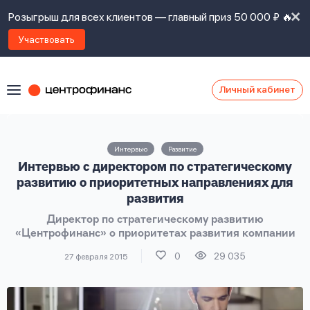
Розыгрыш для всех клиентов — главный приз 50 000 ₽ 🔥
Участвовать
Личный кабинет
Я
согласен(а)
на
Я
Интервью
Развитие
ознакомлен
Наши
Интервью с директором по стратегическому
с
контакты
правилами
развитию о приоритетных направлениях для
предоставления
развития
займов
,
Директор по стратегическому развитию
политикой
Ок
Ок
«Центрофинанс» о приоритетах развития компании
сайта
,
даю
0
29 035
27 февраля 2015
согласие
на
обработку
Задать
личных