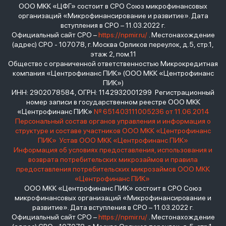
ООО МКК «ЦФГ» состоит в СРО Союз микрофинансовых
организаций «Микрофинансирование и развитие». Дата
вступления в СРО – 11.03.2022 г.
Официальный сайт СРО –
https://npmir.ru/
. Местонахождение
(адрес) СРО - 107078, г. Москва Орликов переулок, д.5, стр.1,
этаж 2, пом.11
Общество с ограниченной ответственностью Микрокредитная
компания «Центрофинанс ПИК» (ООО МКК «Центрофинанс
ПИК»)
ИНН: 2902078584, ОГРН: 1142932001299 Регистрационный
номер записи в государственном реестре ООО МКК
«Центрофинанс ПИК»
№ 651403111005236 от 11.06.2014
Персональный состав органов управления и информация о
структуре и составе участников ООО МКК «Центрофинанс
ПИК»
Устав ООО МКК «Центрофинанс ПИК»
Информация об условиях предоставления, использования и
возврата потребительских микрозаймов и правила
предоставления потребительских микрозаймов ООО МКК
«Центрофинанс ПИК»
ООО МКК «Центрофинанс ПИК» состоит в СРО Союз
микрофинансовых организаций «Микрофинансирование и
развитие». Дата вступления в СРО – 11.03.2022 г.
Официальный сайт СРО –
https://npmir.ru/
. Местонахождение