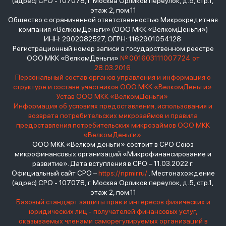
(адрес) СРО - 107078, г. Москва Орликов переулок, д.5, стр.1,
этаж 2, пом.11
Общество с ограниченной ответственностью Микрокредитная
компания «ВелкомДеньги» (ООО МКК «ВелкомДеньги»)
ИНН: 2902082527, ОГРН: 1162901054128
Регистрационный номер записи в государственном реестре
ООО МКК «ВелкомДеньги»
№ 001603111007724 от
28.03.2016
Персональный состав органов управления и информация о
структуре и составе участников ООО МКК «ВелкомДеньги»
Устав ООО МКК «ВелкомДеньги»
Информация об условиях предоставления, использования и
возврата потребительских микрозаймов и правила
предоставления потребительских микрозаймов ООО МКК
«ВелкомДеньги»
ООО МКК «Велком деньги» состоит в СРО Союз
микрофинансовых организаций «Микрофинансирование и
развитие». Дата вступления в СРО – 11.03.2022 г.
Официальный сайт СРО –
https://npmir.ru/
. Местонахождение
(адрес) СРО - 107078, г. Москва Орликов переулок, д.5, стр.1,
этаж 2, пом.11
Базовый стандарт защиты прав и интересов физических и
юридических лиц - получателей финансовых услуг,
оказываемых членами саморегулируемых организаций в