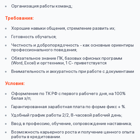
вопрос
данных
Организация работы команд;
Требования:
Хорошие навыки общения, стремление развить их;
Готовность обучаться;
Честность и добропорядочность - как основные ориентиры
профессионального поведения;
Обязательное знание ПК, базовых офисных программ
Ответы
Оформить заявку
(Word, Excel) и оргтехники, 1 С- приветствуется
на
Внимательность и аккуратность при работе с документами
вопросы
Войти под другим номером
Условия:
Оформление по ТК РФ с первого рабочего дня, на 100%
белая з/п;
Гарантированная заработная плата по форме фикс + %.
Удобный график работы 2/2, 8-часовой рабочий день;
Ввод в профессию, обучение, сопровождение наставника;
Возможность карьерного роста и получение ценного опыта
работы в кредитовании.