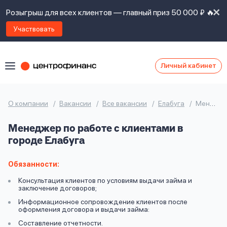
Розыгрыш для всех клиентов — главный приз 50 000 ₽ 🔥
Участвовать
Личный кабинет
Я
согласен(а)
на
Я
О компании
Вакансии
Все вакансии
Елабуга
Менеджер по работе с клиентами
ознакомлен
Наши
с
Менеджер по работе с клиентами в
контакты
правилами
городе Елабуга
предоставления
займов
,
политикой
Обязанности:
Ок
Ок
сайта
,
Консультация клиентов по условиям выдачи займа и
даю
заключение договоров;
согласие
Информационное сопровождение клиентов после
на
оформления договора и выдачи займа:
обработку
Задать
Составление отчетности.
личных