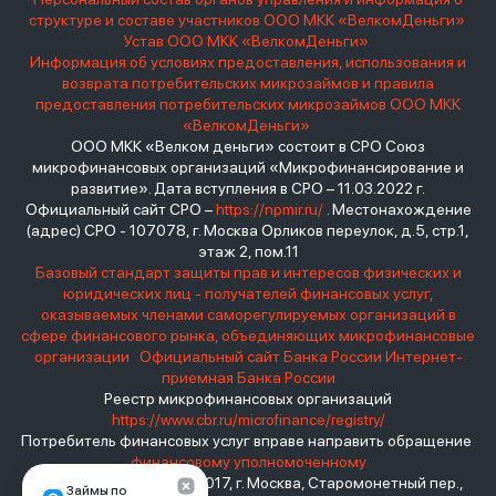
структуре и составе участников ООО МКК «ВелкомДеньги»
Устав ООО МКК «ВелкомДеньги»
Информация об условиях предоставления, использования и
возврата потребительских микрозаймов и правила
предоставления потребительских микрозаймов ООО МКК
«ВелкомДеньги»
ООО МКК «Велком деньги» состоит в СРО Союз
микрофинансовых организаций «Микрофинансирование и
развитие». Дата вступления в СРО – 11.03.2022 г.
Официальный сайт СРО –
https://npmir.ru/
. Местонахождение
(адрес) СРО - 107078, г. Москва Орликов переулок, д.5, стр.1,
этаж 2, пом.11
Базовый стандарт защиты прав и интересов физических и
юридических лиц - получателей финансовых услуг,
оказываемых членами саморегулируемых организаций в
сфере финансового рынка, объединяющих микрофинансовые
организации
Официальный сайт Банка России
Интернет-
приемная Банка России
Реестр микрофинансовых организаций
https://www.cbr.ru/microfinance/registry/
Потребитель финансовых услуг вправе направить обращение
финансовому уполномоченному
Место нахождения: 119017, г. Москва, Старомонетный пер.,
Займы по