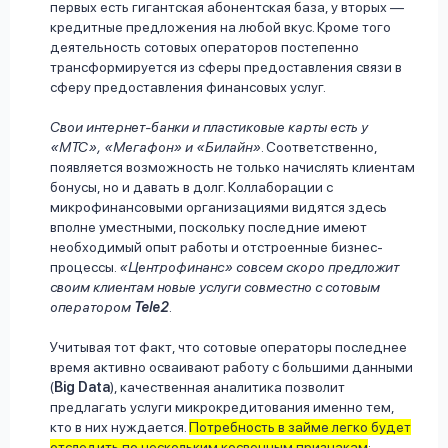
первых есть гигантская абонентская база, у вторых —
кредитные предложения на любой вкус. Кроме того
деятельность сотовых операторов постепенно
трансформируется из сферы предоставления связи в
сферу предоставления финансовых услуг.
Свои интернет-банки и пластиковые карты есть у
«МТС», «Мегафон» и «Билайн»
. Соответственно,
появляется возможность не только начислять клиентам
бонусы, но и давать в долг. Коллаборации с
микрофинансовыми организациями видятся здесь
вполне уместными, поскольку последние имеют
необходимый опыт работы и отстроенные бизнес-
процессы.
«Центрофинанс» совсем скоро предложит
своим клиентам новые услуги совместно с сотовым
оператором
Tele2
.
Учитывая тот факт, что сотовые операторы последнее
время активно осваивают работу с большими данными
(
Big Data
), качественная аналитика позволит
предлагать услуги микрокредитования именно тем,
кто в них нуждается.
Потребность в займе легко будет
отследить по нескольким косвенным признакам
: