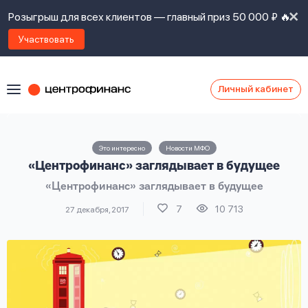
Розыгрыш для всех клиентов — главный приз 50 000 ₽ 🔥
Участвовать
Личный кабинет
Я
согласен(а)
на
Я
Это интересно
Новости МФО
ознакомлен
Наши
«Центрофинанс» заглядывает в будущее
с
контакты
правилами
«Центрофинанс» заглядывает в будущее
предоставления
займов
,
7
10 713
27 декабря, 2017
политикой
Ок
Ок
сайта
,
даю
согласие
на
обработку
Задать
личных