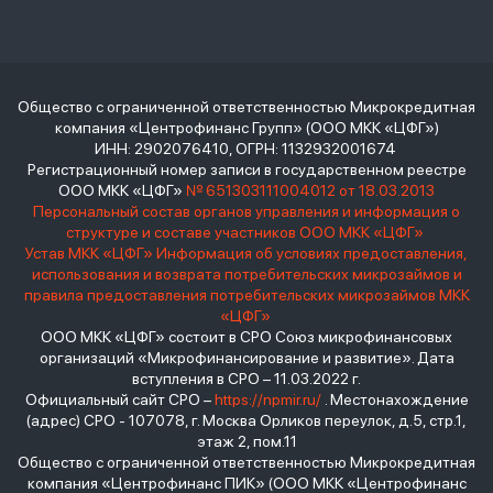
Общество с ограниченной ответственностью Микрокредитная
компания «Центрофинанс Групп» (ООО МКК «ЦФГ»)
ИНН: 2902076410, ОГРН: 1132932001674
Регистрационный номер записи в государственном реестре
ООО МКК «ЦФГ»
№ 651303111004012 от 18.03.2013
Персональный состав органов управления и информация о
структуре и составе участников ООО МКК «ЦФГ»
Устав МКК «ЦФГ»
Информация об условиях предоставления,
использования и возврата потребительских микрозаймов и
правила предоставления потребительских микрозаймов МКК
«ЦФГ»
ООО МКК «ЦФГ» состоит в СРО Союз микрофинансовых
организаций «Микрофинансирование и развитие». Дата
вступления в СРО – 11.03.2022 г.
Официальный сайт СРО –
https://npmir.ru/
. Местонахождение
(адрес) СРО - 107078, г. Москва Орликов переулок, д.5, стр.1,
этаж 2, пом.11
Общество с ограниченной ответственностью Микрокредитная
компания «Центрофинанс ПИК» (ООО МКК «Центрофинанс