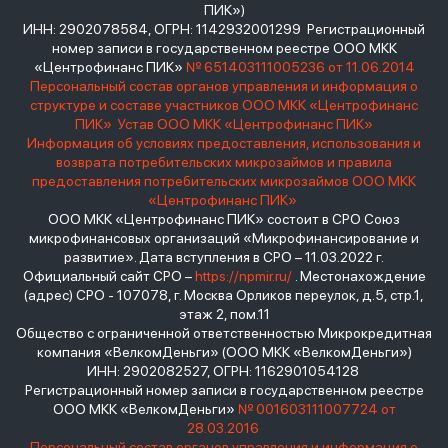
ПИК»)
ИНН: 2902078584, ОГРН: 1142932001299 Регистрационный
номер записи в государственном реестре ООО МКК
«Центрофинанс ПИК»
№ 651403111005236 от 11.06.2014
Персональный состав органов управления и информация о
структуре и составе участников ООО МКК «Центрофинанс
ПИК»
Устав ООО МКК «Центрофинанс ПИК»
Информация об условиях предоставления, использования и
возврата потребительских микрозаймов и правила
предоставления потребительских микрозаймов ООО МКК
«Центрофинанс ПИК»
ООО МКК «Центрофинанс ПИК» состоит в СРО Союз
микрофинансовых организаций «Микрофинансирование и
развитие». Дата вступления в СРО – 11.03.2022 г.
Официальный сайт СРО –
https://npmir.ru/
. Местонахождение
(адрес) СРО - 107078, г. Москва Орликов переулок, д.5, стр.1,
этаж 2, пом.11
Общество с ограниченной ответственностью Микрокредитная
компания «ВелкомДеньги» (ООО МКК «ВелкомДеньги»)
ИНН: 2902082527, ОГРН: 1162901054128
Регистрационный номер записи в государственном реестре
ООО МКК «ВелкомДеньги»
№ 001603111007724 от
28.03.2016
Персональный состав органов управления и информация о