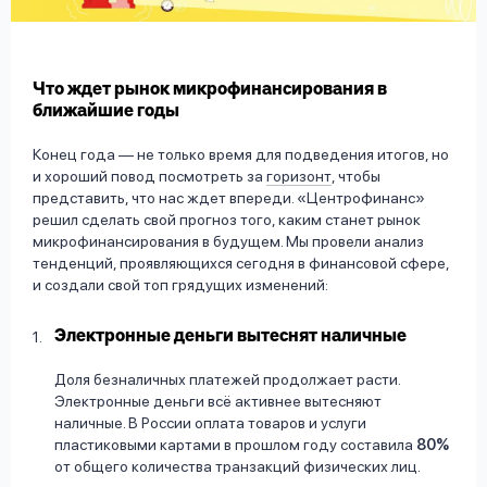
вопрос
данных
Что ждет рынок микрофинансирования в
ближайшие годы
Конец года — не только время для подведения итогов, но
и хороший повод посмотреть за
горизонт
, чтобы
представить, что нас ждет впереди. «Центрофинанс»
Ответы
Оформить заявку
решил сделать свой прогноз того, каким станет рынок
на
микрофинансирования в будущем. Мы провели анализ
вопросы
тенденций, проявляющихся сегодня в финансовой сфере,
Войти под другим номером
и создали свой топ грядущих изменений:
Электронные деньги вытеснят наличные
Доля безналичных платежей продолжает расти.
Электронные деньги всё активнее вытесняют
наличные. В России оплата товаров и услуги
пластиковыми картами в прошлом году составила
80%
от общего количества транзакций физических лиц.