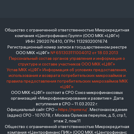
Общество с ограниченной ответственностью Микрокредитная
компания «Центрофинанс Групп» (ООО МКК «ЦФГ»)
ИНН: 2902076410, ОГРН: 1132932001674
Регистрационный номер записи в государственном реестре
ООО МКК «ЦФГ»
№ 651303111004012 от 18.03.2013
Персональный состав органов управления и информация о
структуре и составе участников ООО МКК «ЦФГ»
Устав МКК «ЦФГ»
Информация об условиях предоставления,
использования и возврата потребительских микрозаймов и
правила предоставления потребительских микрозаймов МКК
«ЦФГ»
ООО МКК «ЦФГ» состоит в СРО Союз микрофинансовых
организаций «Микрофинансирование и развитие». Дата
вступления в СРО – 11.03.2022 г.
Официальный сайт СРО –
https://npmir.ru/
. Местонахождение
(адрес) СРО - 107078, г. Москва Орликов переулок, д.5, стр.1,
этаж 2, пом.11
Общество с ограниченной ответственностью Микрокредитная
компания «Центрофинанс ПИК» (ООО МКК «Центрофинанс