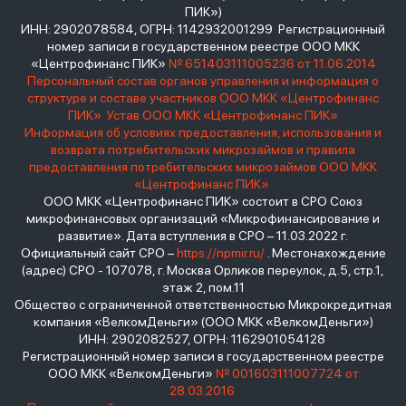
ПИК»)
ИНН: 2902078584, ОГРН: 1142932001299 Регистрационный
номер записи в государственном реестре ООО МКК
«Центрофинанс ПИК»
№ 651403111005236 от 11.06.2014
Персональный состав органов управления и информация о
структуре и составе участников ООО МКК «Центрофинанс
ПИК»
Устав ООО МКК «Центрофинанс ПИК»
Информация об условиях предоставления, использования и
возврата потребительских микрозаймов и правила
предоставления потребительских микрозаймов ООО МКК
«Центрофинанс ПИК»
ООО МКК «Центрофинанс ПИК» состоит в СРО Союз
микрофинансовых организаций «Микрофинансирование и
развитие». Дата вступления в СРО – 11.03.2022 г.
Официальный сайт СРО –
https://npmir.ru/
. Местонахождение
(адрес) СРО - 107078, г. Москва Орликов переулок, д.5, стр.1,
этаж 2, пом.11
Общество с ограниченной ответственностью Микрокредитная
компания «ВелкомДеньги» (ООО МКК «ВелкомДеньги»)
ИНН: 2902082527, ОГРН: 1162901054128
Регистрационный номер записи в государственном реестре
ООО МКК «ВелкомДеньги»
№ 001603111007724 от
28.03.2016