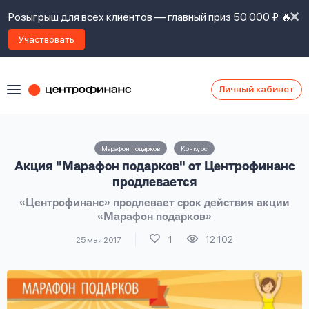
Розыгрыш для всех клиентов — главный приз 50 000 ₽ 🔥
Участвовать
Личный кабинет
Я
согласен(а)
на
Я
Марафон подарков
Конкурс
ознакомлен
Наши
Акция "Марафон подарков" от Центрофинанс
с
контакты
правилами
продлевается
предоставления
«Центрофинанс» продлевает срок действия акции
займов
,
«Марафон подарков»
политикой
Ок
Ок
сайта
,
1
12 102
25 мая 2017
даю
согласие
на
обработку
Задать
личных