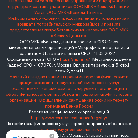
Персональный состав органов управления и информация о
структуре и составе участников ООО МКК «ВелкомДеньги»
Устав ООО МКК «ВелкомДеньги»
Информация об условиях предоставления, использования и
возврата потребительских микрозаймов и правила
предоставления потребительских микрозаймов ООО МКК
«ВелкомДеньги»
ООО МКК «Велком деньги» состоит в СРО Союз
микрофинансовых организаций «Микрофинансирование и
развитие». Дата вступления в СРО – 11.03.2022 г.
Официальный сайт СРО –
https://npmir.ru/
. Местонахождение
(адрес) СРО - 107078, г. Москва Орликов переулок, д.5, стр.1,
этаж 2, пом.11
Базовый стандарт защиты прав и интересов физических и
юридических лиц - получателей финансовых услуг,
оказываемых членами саморегулируемых организаций в
сфере финансового рынка, объединяющих микрофинансовые
организации
Официальный сайт Банка России
Интернет-
приемная Банка России
Реестр микрофинансовых организаций
https://www.cbr.ru/microfinance/registry/
Потребитель финансовых услуг вправе направить обращение
финансовому уполномоченному
Место нахождения: 119017, г. Москва, Старомонетный пер.,
Займы по