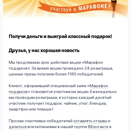
вопрос
данных
Получи деньги и выиграй классный подарок!
Друзья, у нас хорошая новость
Ответы
Оформить заявку
Мы продлеваем срок действия акции «Марафон
на
подарков». За время акции проведено 24 розыгрыша,
вопросы
ценные призы получили более 1180 победителей.
Войти под другим номером
Клиент, оформивший специальный заём «
Марафон
подарков
» становится участником акции. Еженедельно
мы проводим розыгрыши, в которых каждый десятый
участник получает подарок: чайник, утюг, блендер,
смартфон или планшет.
Просим счастливых победителей
оставлять отзывы
и
делиться
впечатлениями в нашей группе
ВКонтакте
в