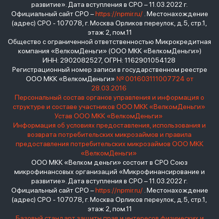
развитие». Дата вступления в СРО – 11.03.2022 г.
Официальный сайт СРО –
https://npmir.ru/
. Местонахождение
(адрес) СРО - 107078, г. Москва Орликов переулок, д.5, стр.1,
этаж 2, пом.11
Общество с ограниченной ответственностью Микрокредитная
компания «ВелкомДеньги» (ООО МКК «ВелкомДеньги»)
ИНН: 2902082527, ОГРН: 1162901054128
Регистрационный номер записи в государственном реестре
ООО МКК «ВелкомДеньги»
№ 001603111007724 от
28.03.2016
Персональный состав органов управления и информация о
структуре и составе участников ООО МКК «ВелкомДеньги»
Устав ООО МКК «ВелкомДеньги»
Информация об условиях предоставления, использования и
возврата потребительских микрозаймов и правила
предоставления потребительских микрозаймов ООО МКК
«ВелкомДеньги»
ООО МКК «Велком деньги» состоит в СРО Союз
микрофинансовых организаций «Микрофинансирование и
развитие». Дата вступления в СРО – 11.03.2022 г.
Официальный сайт СРО –
https://npmir.ru/
. Местонахождение
(адрес) СРО - 107078, г. Москва Орликов переулок, д.5, стр.1,
этаж 2, пом.11
Базовый стандарт защиты прав и интересов физических и