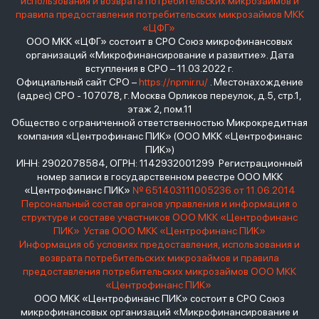
использования и возврата потребительских микрозаймов и
правила предоставления потребительских микрозаймов МКК
«ЦФГ»
ООО МКК «ЦФГ» состоит в СРО Союз микрофинансовых
организаций «Микрофинансирование и развитие». Дата
вступления в СРО – 11.03.2022 г.
Официальный сайт СРО –
https://npmir.ru/
. Местонахождение
(адрес) СРО - 107078, г. Москва Орликов переулок, д.5, стр.1,
этаж 2, пом.11
Общество с ограниченной ответственностью Микрокредитная
компания «Центрофинанс ПИК» (ООО МКК «Центрофинанс
ПИК»)
ИНН: 2902078584, ОГРН: 1142932001299 Регистрационный
номер записи в государственном реестре ООО МКК
«Центрофинанс ПИК»
№ 651403111005236 от 11.06.2014
Персональный состав органов управления и информация о
структуре и составе участников ООО МКК «Центрофинанс
ПИК»
Устав ООО МКК «Центрофинанс ПИК»
Информация об условиях предоставления, использования и
возврата потребительских микрозаймов и правила
предоставления потребительских микрозаймов ООО МКК
«Центрофинанс ПИК»
ООО МКК «Центрофинанс ПИК» состоит в СРО Союз
микрофинансовых организаций «Микрофинансирование и