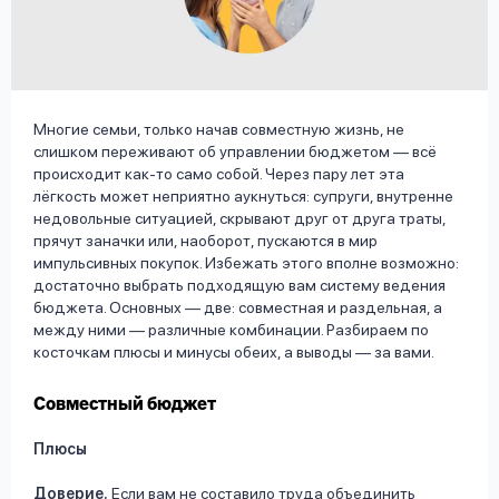
вопрос
данных
Многие семьи, только начав совместную жизнь, не
слишком переживают об управлении бюджетом — всё
происходит как-то само собой. Через пару лет эта
лёгкость может неприятно аукнуться: супруги, внутренне
Ответы
Оформить заявку
недовольные ситуацией, скрывают друг от друга траты,
на
прячут заначки или, наоборот, пускаются в мир
импульсивных покупок. Избежать этого вполне возможно:
вопросы
достаточно выбрать подходящую вам систему ведения
Войти под другим номером
бюджета. Основных — две: совместная и раздельная, а
между ними — различные комбинации. Разбираем по
косточкам плюсы и минусы обеих, а выводы — за вами.
Совместный бюджет
Плюсы
Доверие
.
Если вам не составило труда объединить