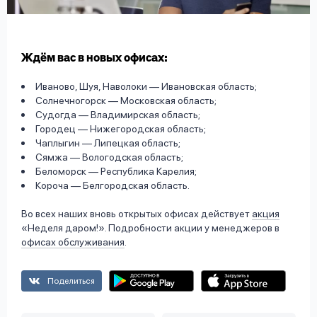
вопрос
данных
Ждём вас в новых офисах:
Иваново, Шуя, Наволоки — Ивановская область;
Солнечногорск — Московская область;
Судогда — Владимирская область;
Городец — Нижегородская область;
Ответы
Оформить заявку
Чаплыгин — Липецкая область;
на
Сямжа — Вологодская область;
вопросы
Беломорск — Республика Карелия;
Войти под другим номером
Короча — Белгородская область.
Во всех наших вновь открытых офисах действует
акция
«Неделя даром!». Подробности акции у менеджеров в
офисах обслуживания
.
Поделиться