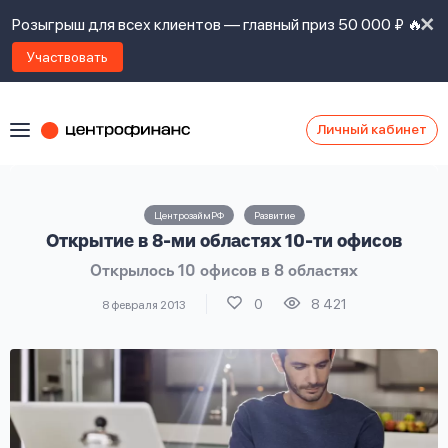
Розыгрыш для всех клиентов — главный приз 50 000 ₽ 🔥
Участвовать
Личный кабинет
Я
согласен(а)
на
Я
ЦентрозаймРФ
Развитие
ознакомлен
Наши
Открытие в 8-ми областях 10-ти офисов
с
контакты
правилами
Открылось 10 офисов в 8 областях
предоставления
займов
,
0
8 421
8 февраля 2013
политикой
Ок
Ок
сайта
,
даю
согласие
на
обработку
Задать
личных