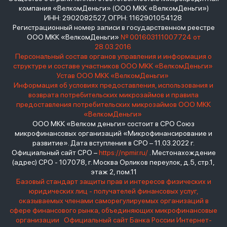
компания «ВелкомДеньги» (ООО МКК «ВелкомДеньги»)
ИНН: 2902082527, ОГРН: 1162901054128
Регистрационный номер записи в государственном реестре
ООО МКК «ВелкомДеньги»
№ 001603111007724 от
28.03.2016
Персональный состав органов управления и информация о
структуре и составе участников ООО МКК «ВелкомДеньги»
Устав ООО МКК «ВелкомДеньги»
Информация об условиях предоставления, использования и
возврата потребительских микрозаймов и правила
предоставления потребительских микрозаймов ООО МКК
«ВелкомДеньги»
ООО МКК «Велком деньги» состоит в СРО Союз
микрофинансовых организаций «Микрофинансирование и
развитие». Дата вступления в СРО – 11.03.2022 г.
Официальный сайт СРО –
https://npmir.ru/
. Местонахождение
(адрес) СРО - 107078, г. Москва Орликов переулок, д.5, стр.1,
этаж 2, пом.11
Базовый стандарт защиты прав и интересов физических и
юридических лиц - получателей финансовых услуг,
оказываемых членами саморегулируемых организаций в
сфере финансового рынка, объединяющих микрофинансовые
организации
Официальный сайт Банка России
Интернет-