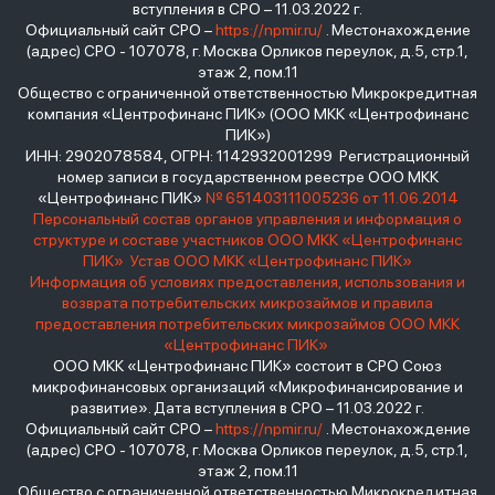
вступления в СРО – 11.03.2022 г.
Официальный сайт СРО –
https://npmir.ru/
. Местонахождение
(адрес) СРО - 107078, г. Москва Орликов переулок, д.5, стр.1,
этаж 2, пом.11
Общество с ограниченной ответственностью Микрокредитная
компания «Центрофинанс ПИК» (ООО МКК «Центрофинанс
ПИК»)
ИНН: 2902078584, ОГРН: 1142932001299 Регистрационный
номер записи в государственном реестре ООО МКК
«Центрофинанс ПИК»
№ 651403111005236 от 11.06.2014
Персональный состав органов управления и информация о
структуре и составе участников ООО МКК «Центрофинанс
ПИК»
Устав ООО МКК «Центрофинанс ПИК»
Информация об условиях предоставления, использования и
возврата потребительских микрозаймов и правила
предоставления потребительских микрозаймов ООО МКК
«Центрофинанс ПИК»
ООО МКК «Центрофинанс ПИК» состоит в СРО Союз
микрофинансовых организаций «Микрофинансирование и
развитие». Дата вступления в СРО – 11.03.2022 г.
Официальный сайт СРО –
https://npmir.ru/
. Местонахождение
(адрес) СРО - 107078, г. Москва Орликов переулок, д.5, стр.1,
этаж 2, пом.11
Общество с ограниченной ответственностью Микрокредитная