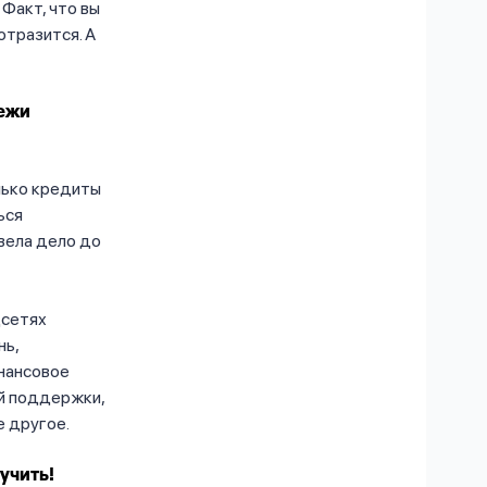
 Факт, что вы
отразится. А
тежи
лько кредиты
ься
вела дело до
цсетях
нь,
инансовое
ой поддержки,
е другое.
учить!