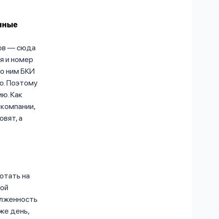
анные
ов — сюда
я и номер
По ним БКИ
го. Поэтому
ю. Как
 компании,
овят, а
ботать на
бой
олженность
же день,