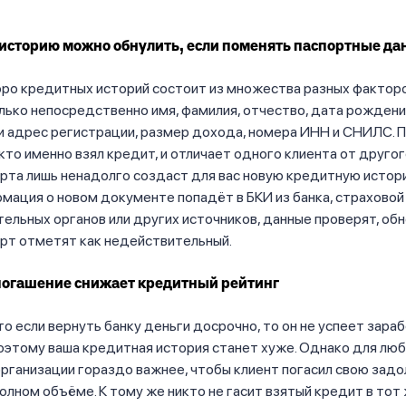
историю можно обнулить, если поменять паспортные д
юро кредитных историй состоит из множества разных фактор
лько непосредственно имя, фамилия, отчество, дата рождени
 и адрес регистрации, размер дохода, номера ИНН и СНИЛС. 
кто именно взял кредит, и отличает одного клиента от друго
рта лишь ненадолго создаст для вас новую кредитную истори
мация о новом документе попадёт в БКИ из банка, страховой
ельных органов или других источников, данные проверят, обн
рт отметят как недействительный.
погашение снижает кредитный рейтинг
то если вернуть банку деньги досрочно, то он не успеет зара
оэтому ваша кредитная история станет хуже. Однако для лю
рганизации гораздо важнее, чтобы клиент погасил свою зад
полном объёме. К тому же никто не гасит взятый кредит в тот 