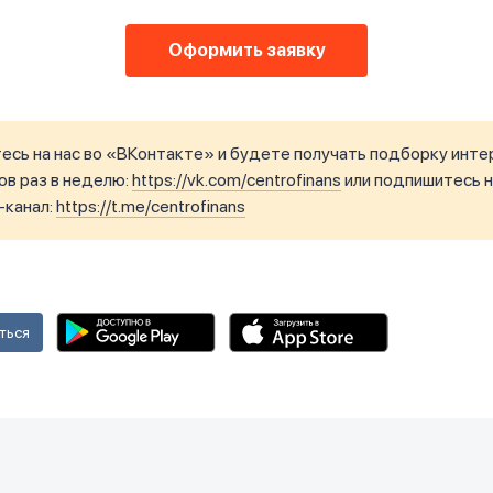
Оформить заявку
сь на нас во «ВКонтакте» и будете получать подборку инте
в раз в неделю:
https://vk.com/centrofinans
или подпишитесь н
-канал:
https://t.me/centrofinans
ться