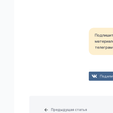
Подпишите
материало
телеграм
Подели
Предыдущая статья