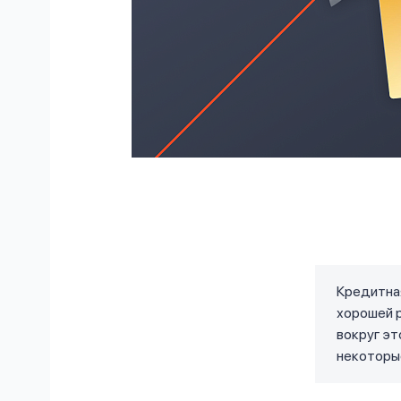
Кредитная
хорошей р
вокруг эт
некоторые