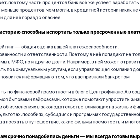
рёт, поэтому часть процентов банк всё же успеет заработать.
 меньше процентов, чем могли, в кредитной истории никак не 
и для неё гораздо опаснее.
историю способны испортить только просроченные пла
ейтинг — общая оценка вашей платёжеспособности,
ванности и ответственности. Поэтому в неё попадают не то
аймы в МФО, но и другие долги. Например, в ней может отразит
ть по коммунальным услугам, если управляющая компания до
о появится информация о том, что вас признали банкротом.
ты по финансовой грамотности в блоге Центрофинанс. А в со
мся бытовыми лайфхаками, которые помогают упростить жиз
 об изменениях в законодательстве, влияющих на жизнь и ф
, льготах, пособиях, субсидиях и программах государственн
да поехать в путешествие, какие фильмы посмотреть и много
вам срочно понадобились деньги — мы всегда готовы выр