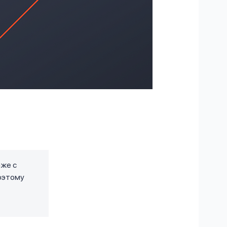
аже с
Поэтому