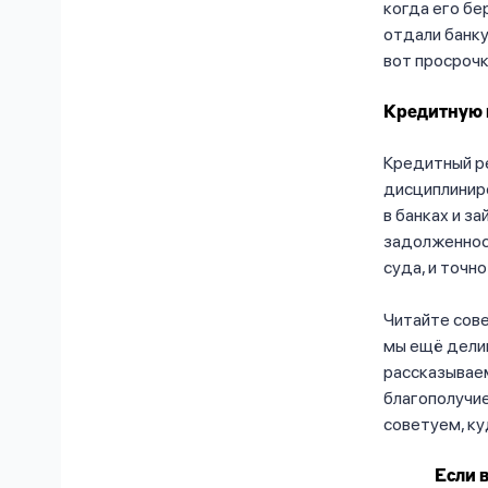
когда его бе
отдали банку
вот просрочк
Кредитную 
Кредитный р
дисциплиниро
в банках и з
задолженнос
суда, и точн
Читайте сове
мы ещё дели
рассказываем
благополучие
советуем, ку
Если 