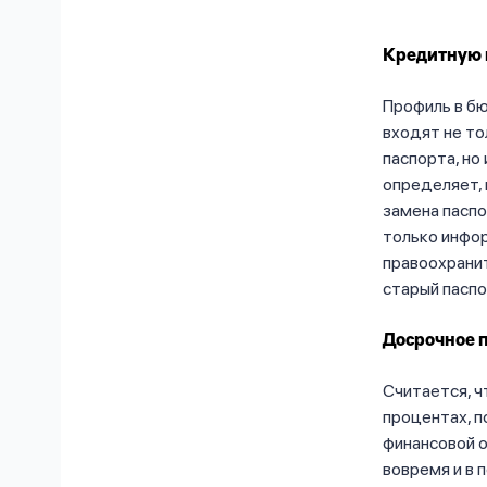
Кредитную 
Профиль в б
входят не то
паспорта, но
определяет, 
замена паспо
только инфор
правоохранит
старый паспо
Досрочное 
Считается, ч
процентах, п
финансовой о
вовремя и в 