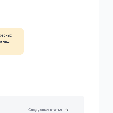
ресных
а наш
Следующая статья