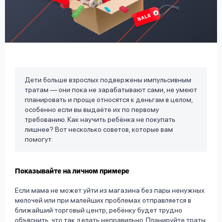
вопрос
данных
Дети больше взрослых подвержены импульсивным
тратам — они пока не зарабатывают сами, не умеют
Ответы
Оформить заявку
планировать и проще относятся к деньгам в целом,
на
особенно если вы выдаёте их по первому
вопросы
требованию. Как научить ребёнка не покупать
Войти под другим номером
лишнее? Вот несколько советов, которые вам
помогут.
Показывайте на личном примере
Если мама не может уйти из магазина без пары ненужных
мелочей или при малейших проблемах отправляется в
ближайший торговый центр, ребёнку будет трудно
объяснить, что так делать неправильно. Планируйте траты