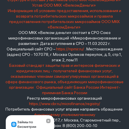
Устав ООО МКК «ВелкомДеньги»
Информация об условиях предоставления, использования и
возврата потребительских микрозаймов и правила
предоставления потребительских микрозаймов ООО МКК
«ВелкомДеньги»
ООО МКК «Велком деньги» состоит в СРО Союз
микрофинансовых организаций «Микрофинансирование и
развитие». Дата вступления в СРО – 11.03.2022 г.
Официальный сайт СРО –
https://npmir.ru/
. Местонахождение
(адрес) СРО - 107078, г. Москва Орликов переулок, д.5, стр.1,
этаж 2, пом.11
Базовый стандарт защиты прав и интересов физических и
юридических лиц - получателей финансовых услуг,
оказываемых членами саморегулируемых организаций в
сфере финансового рынка, объединяющих микрофинансовые
организации
Официальный сайт Банка России
Интернет-
приемная Банка России
Реестр микрофинансовых организаций
https://www.cbr.ru/microfinance/registry/
Потребитель финансовых услуг вправе направить обращение
финансовому уполномоченному
Место нахождения: 119017, г. Москва, Старомонетный пер.,
Займы по
дом 3 Телефон: 8 (800) 200-00-10
биометрии