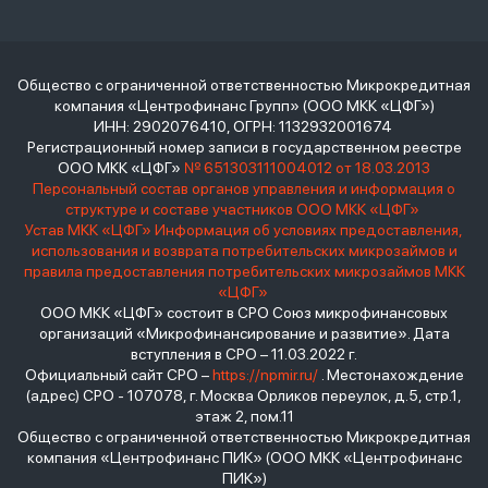
Общество с ограниченной ответственностью Микрокредитная
компания «Центрофинанс Групп» (ООО МКК «ЦФГ»)
ИНН: 2902076410, ОГРН: 1132932001674
Регистрационный номер записи в государственном реестре
ООО МКК «ЦФГ»
№ 651303111004012 от 18.03.2013
Персональный состав органов управления и информация о
структуре и составе участников ООО МКК «ЦФГ»
Устав МКК «ЦФГ»
Информация об условиях предоставления,
использования и возврата потребительских микрозаймов и
правила предоставления потребительских микрозаймов МКК
«ЦФГ»
ООО МКК «ЦФГ» состоит в СРО Союз микрофинансовых
организаций «Микрофинансирование и развитие». Дата
вступления в СРО – 11.03.2022 г.
Официальный сайт СРО –
https://npmir.ru/
. Местонахождение
(адрес) СРО - 107078, г. Москва Орликов переулок, д.5, стр.1,
этаж 2, пом.11
Общество с ограниченной ответственностью Микрокредитная
компания «Центрофинанс ПИК» (ООО МКК «Центрофинанс
ПИК»)