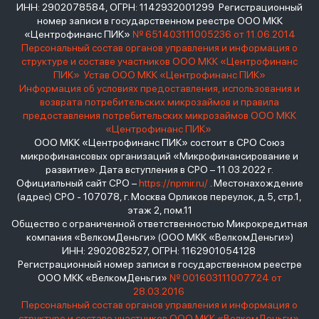
ИНН: 2902078584, ОГРН: 1142932001299 Регистрационный
номер записи в государственном реестре ООО МКК
«Центрофинанс ПИК»
№ 651403111005236 от 11.06.2014
Персональный состав органов управления и информация о
структуре и составе участников ООО МКК «Центрофинанс
ПИК»
Устав ООО МКК «Центрофинанс ПИК»
Информация об условиях предоставления, использования и
возврата потребительских микрозаймов и правила
предоставления потребительских микрозаймов ООО МКК
«Центрофинанс ПИК»
ООО МКК «Центрофинанс ПИК» состоит в СРО Союз
микрофинансовых организаций «Микрофинансирование и
развитие». Дата вступления в СРО – 11.03.2022 г.
Официальный сайт СРО –
https://npmir.ru/
. Местонахождение
(адрес) СРО - 107078, г. Москва Орликов переулок, д.5, стр.1,
этаж 2, пом.11
Общество с ограниченной ответственностью Микрокредитная
компания «ВелкомДеньги» (ООО МКК «ВелкомДеньги»)
ИНН: 2902082527, ОГРН: 1162901054128
Регистрационный номер записи в государственном реестре
ООО МКК «ВелкомДеньги»
№ 001603111007724 от
28.03.2016
Персональный состав органов управления и информация о
структуре и составе участников ООО МКК «ВелкомДеньги»