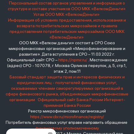
Персональный состав органов управления и информация о
структуре и составе участников ООО МКК «ВелкомДеньги»
Устав ООО МКК «ВелкомДеньги»
Информация об условиях предоставления, использования и
возврата потребительских микрозаймов и правила
предоставления потребительских микрозаймов ООО МКК
«ВелкомДеньги»
ООО МКК «Велком деньги» состоит в СРО Союз
микрофинансовых организаций «Микрофинансирование и
развитие». Дата вступления в СРО – 11.03.2022 г.
Официальный сайт СРО –
https://npmir.ru/
. Местонахождение
(адрес) СРО - 107078, г. Москва Орликов переулок, д.5, стр.1,
этаж 2, пом.11
Базовый стандарт защиты прав и интересов физических и
юридических лиц - получателей финансовых услуг,
оказываемых членами саморегулируемых организаций в
сфере финансового рынка, объединяющих микрофинансовые
организации
Официальный сайт Банка России
Интернет-
приемная Банка России
Реестр микрофинансовых организаций
https://www.cbr.ru/microfinance/registry/
Потребитель финансовых услуг вправе направить обращение
финансовому уполномоченному
Место нахождения: 119017, г. Москва, Старомонетный пер.,