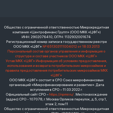
Общество с ограниченной ответственностью Микрокредитная
компания «Центрофинанс Групп» (ООО МКК «ЦФГ»)
ИНН: 2902076410, ОГРН: 1132932001674
Регистрационный номер записи в государственном реестре
ООО МКК «ЦФГ»
№ 651303111004012 от 18.03.2013
Персональный состав органов управления и информация о
структуре и составе участников ООО МКК «ЦФГ»
Устав МКК «ЦФГ»
Информация об условиях предоставления,
использования и возврата потребительских микрозаймов и
правила предоставления потребительских микрозаймов МКК
«ЦФГ»
ООО МКК «ЦФГ» состоит в СРО Союз микрофинансовых
организаций «Микрофинансирование и развитие». Дата
вступления в СРО – 11.03.2022 г.
Официальный сайт СРО –
https://npmir.ru/
. Местонахождение
(адрес) СРО - 107078, г. Москва Орликов переулок, д.5, стр.1,
этаж 2, пом.11
Общество с ограниченной ответственностью Микрокредитная