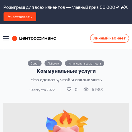
Розыгрыш для всех клиентов — главный приз 50 000 ₽ 🔥
Участвовать
Личный кабинет
Я
согласен(а)
на
Я
Совет
Лайфхак
Финансовая грамотность
ознакомлен
Наши
Коммунальные услуги
с
контакты
правилами
Что сделать, чтобы сэкономить
предоставления
займов
,
0
5 963
19 августа 2022
политикой
Ок
Ок
сайта
,
даю
согласие
на
обработку
Задать
личных