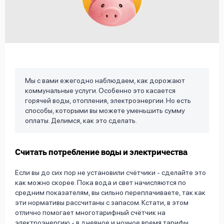
вопрос
данных
Мы с вами ежегодно наблюдаем, как дорожают
коммунальные услуги. Особенно это касается
Ответы
Оформить заявку
горячей воды, отопления, электроэнергии. Но есть
на
способы, которыми вы можете уменьшить сумму
вопросы
оплаты. Делимся, как это сделать.
Войти под другим номером
Считать потребление воды и электричества
Если вы до сих пор не установили счётчики - сделайте это
как можно скорее. Пока вода и свет начисляются по
средним показателям, вы сильно переплачиваете, так как
эти нормативы рассчитаны с запасом. Кстати, в этом
отлично помогает многотарифный счётчик на
электроэнергию - в дневное и ночное время тарифы