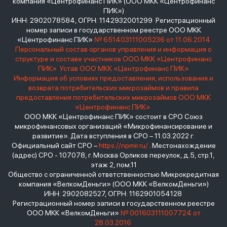
компания «Центрофинанс ПИК» (ООО МКК «Центрофинанс
ПИК»)
ИНН: 2902078584, ОГРН: 1142932001299 Регистрационный
номер записи в государственном реестре ООО МКК
«Центрофинанс ПИК»
№ 651403111005236 от 11.06.2014
Персональный состав органов управления и информация о
структуре и составе участников ООО МКК «Центрофинанс
ПИК»
Устав ООО МКК «Центрофинанс ПИК»
Информация об условиях предоставления, использования и
возврата потребительских микрозаймов и правила
предоставления потребительских микрозаймов ООО МКК
«Центрофинанс ПИК»
ООО МКК «Центрофинанс ПИК» состоит в СРО Союз
микрофинансовых организаций «Микрофинансирование и
развитие». Дата вступления в СРО – 11.03.2022 г.
Официальный сайт СРО –
https://npmir.ru/
. Местонахождение
(адрес) СРО - 107078, г. Москва Орликов переулок, д.5, стр.1,
этаж 2, пом.11
Общество с ограниченной ответственностью Микрокредитная
компания «ВелкомДеньги» (ООО МКК «ВелкомДеньги»)
ИНН: 2902082527, ОГРН: 1162901054128
Регистрационный номер записи в государственном реестре
ООО МКК «ВелкомДеньги»
№ 001603111007724 от
28.03.2016