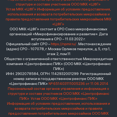
структуре и составе участников ООО МКК «ЦФГ»
Устав МКК «ЦФГ»
Информация об условиях предоставления,
использования и возврата потребительских микрозаймов и
правила предоставления потребительских микрозаймов МКК
«ЦФГ»
ООО МКК «ЦФГ» состоит в СРО Союз микрофинансовых
организаций «Микрофинансирование и развитие». Дата
вступления в СРО – 11.03.2022 г.
Официальный сайт СРО –
https://npmir.ru/
. Местонахождение
(адрес) СРО - 107078, г. Москва Орликов переулок, д.5, стр.1,
этаж 2, пом.11
Общество с ограниченной ответственностью Микрокредитная
компания «Центрофинанс ПИК» (ООО МКК «Центрофинанс
ПИК»)
ИНН: 2902078584, ОГРН: 1142932001299 Регистрационный
номер записи в государственном реестре ООО МКК
«Центрофинанс ПИК»
№ 651403111005236 от 11.06.2014
Персональный состав органов управления и информация о
структуре и составе участников ООО МКК «Центрофинанс
ПИК»
Устав ООО МКК «Центрофинанс ПИК»
Информация об условиях предоставления, использования и
возврата потребительских микрозаймов и правила
предоставления потребительских микрозаймов ООО МКК