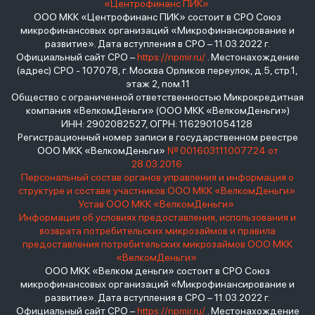
«Центрофинанс ПИК»
ООО МКК «Центрофинанс ПИК» состоит в СРО Союз
микрофинансовых организаций «Микрофинансирование и
развитие». Дата вступления в СРО – 11.03.2022 г.
Официальный сайт СРО –
https://npmir.ru/
. Местонахождение
(адрес) СРО - 107078, г. Москва Орликов переулок, д.5, стр.1,
этаж 2, пом.11
Общество с ограниченной ответственностью Микрокредитная
компания «ВелкомДеньги» (ООО МКК «ВелкомДеньги»)
ИНН: 2902082527, ОГРН: 1162901054128
Регистрационный номер записи в государственном реестре
ООО МКК «ВелкомДеньги»
№ 001603111007724 от
28.03.2016
Персональный состав органов управления и информация о
структуре и составе участников ООО МКК «ВелкомДеньги»
Устав ООО МКК «ВелкомДеньги»
Информация об условиях предоставления, использования и
возврата потребительских микрозаймов и правила
предоставления потребительских микрозаймов ООО МКК
«ВелкомДеньги»
ООО МКК «Велком деньги» состоит в СРО Союз
микрофинансовых организаций «Микрофинансирование и
развитие». Дата вступления в СРО – 11.03.2022 г.
Официальный сайт СРО –
https://npmir.ru/
. Местонахождение