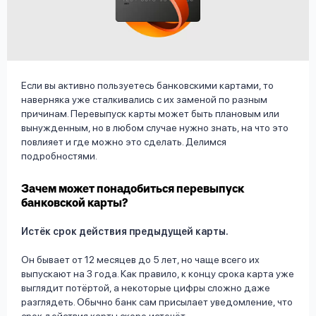
вопрос
данных
Если вы активно пользуетесь банковскими картами, то
наверняка уже сталкивались с их заменой по разным
причинам. Перевыпуск карты может быть плановым или
вынужденным, но в любом случае нужно знать, на что это
Ответы
Оформить заявку
повлияет и где можно это сделать. Делимся
на
подробностями.
вопросы
Войти под другим номером
Зачем может понадобиться перевыпуск
банковской карты?
Истёк срок действия предыдущей карты.
Он бывает от 12 месяцев до 5 лет, но чаще всего их
выпускают на 3 года. Как правило, к концу срока карта уже
выглядит потёртой, а некоторые цифры сложно даже
разглядеть. Обычно банк сам присылает уведомление, что