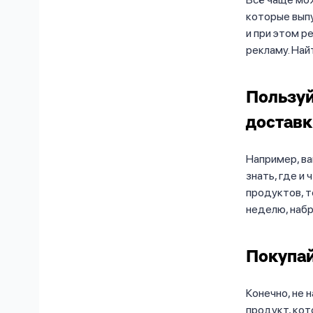
которые выпу
и при этом р
рекламу. Най
Пользуй
достав
Например, ва
знать, где и
продуктов, т
неделю, набр
Покупай
Конечно, не 
продукт, кот