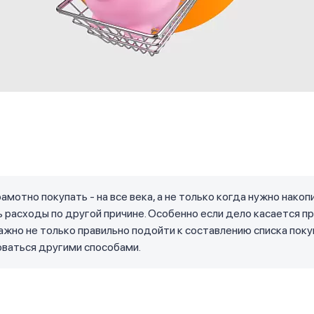
амотно покупать - на все века, а не только когда нужно накоп
 расходы по другой причине. Особенно если дело касается п
ажно не только правильно подойти к составлению списка покуп
оваться другими способами.