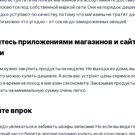
скаются под собственной маркой сети. Они на порядок деше
едко уступают по качеству, потому что магазины не тратят де
ти можно что угодно - от соков до замороженных овощей.
тесь приложениями магазинов и сай
ки
м нужно закупить продукты на неделю. Не выходя из дома, в
 что можно купить дешевле. А если вас устроят цены сервиса 
о и время на поход в магазин сэкономите. Заказывая продукты
ать на минимальную сумму очень легко.
те впрок
надо увлекаться и забивать шкафы запасами. Но если вы видите
орый часто берёте, вполне разумно купить ещё одну пачку, п