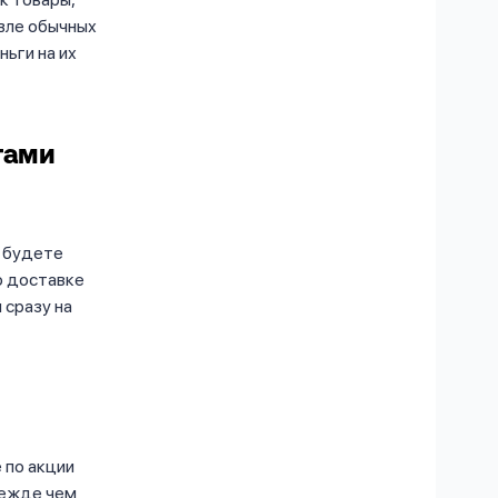
вле обычных
ньги на их
тами
ы будете
по доставке
 сразу на
 по акции
режде чем