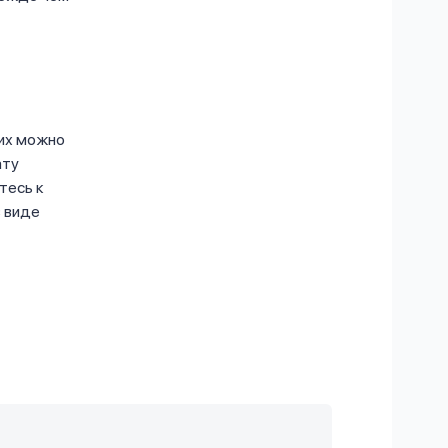
 их можно
ату
тесь к
 виде