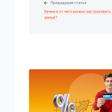
Предыдущая статья
Зачем и от чего можно застраховать
жильё?