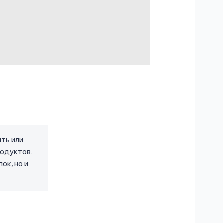
ить или
родуктов.
ок, но и