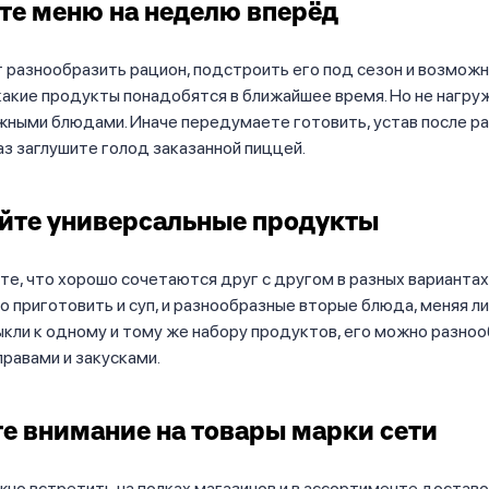
те меню на неделю вперёд
разнообразить рацион, подстроить его под сезон и возможн
какие продукты понадобятся в ближайшее время. Но не нагр
ными блюдами. Иначе передумаете готовить, устав после раб
з заглушите голод заказанной пиццей.
йте универсальные продукты
те, что хорошо сочетаются друг с другом в разных вариантах
 приготовить и суп, и разнообразные вторые блюда, меняя ли
ыкли к одному и тому же набору продуктов, его можно разно
правами и закусками.
е внимание на товары марки сети
но встретить на полках магазинов и в ассортименте доставо