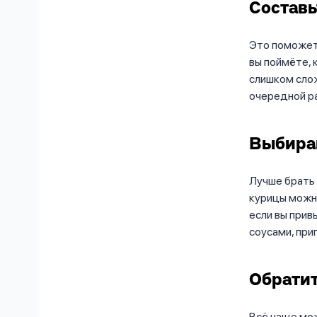
Составь
Это поможет 
вы поймёте, 
слишком слож
очередной ра
Выбира
Лучше брать 
курицы можно
если вы прив
соусами, при
Обратит
Всё чаще мож