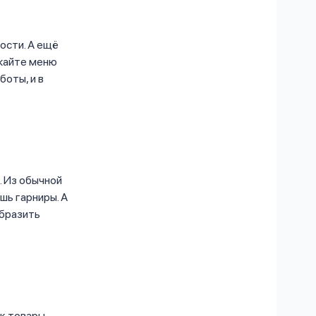
ости. А ещё
ужайте меню
оты, и в
. Из обычной
шь гарниры. А
образить
к товары,