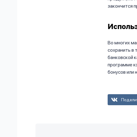
закончится 
Использ
Во многих ма
сохранить в 
банковской к
программе кэ
бонусов или 
Подели