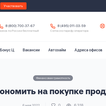
Участвовать
8 (800) 700-37-67
8 (495) 011-03-59
вонок по России бесплатный
Согласно тарифу оператора
Бонус Ц
Вакансии
Автозайм
Адреса офисов
Финансовая грамотность
кономить на покупке прод
0
6 318
6 мая 2022