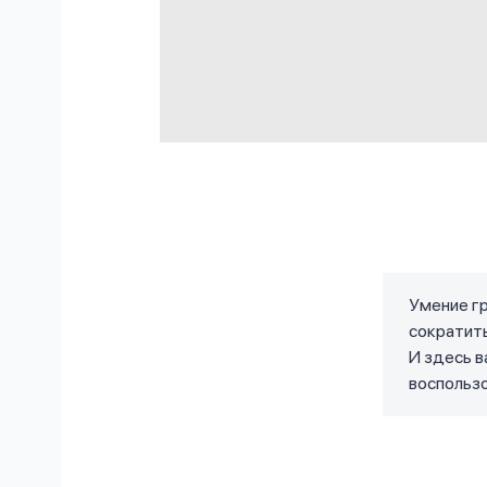
Умение гр
сократить
И здесь в
воспольз