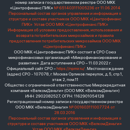
номер записи в государственном реестре ООО МКК
«Центрофинанс ПИК»
№ 651403111005236 от 11.06.2014
Персональный состав органов управления и информация о
структуре и составе участников ООО МКК «Центрофинанс
ПИК»
Устав ООО МКК «Центрофинанс ПИК»
Информация об условиях предоставления, использования и
возврата потребительских микрозаймов и правила
предоставления потребительских микрозаймов ООО МКК
«Центрофинанс ПИК»
ООО МКК «Центрофинанс ПИК» состоит в СРО Союз
микрофинансовых организаций «Микрофинансирование и
развитие». Дата вступления в СРО – 11.03.2022 г.
Официальный сайт СРО –
https://npmir.ru/
. Местонахождение
(адрес) СРО - 107078, г. Москва Орликов переулок, д.5, стр.1,
этаж 2, пом.11
Общество с ограниченной ответственностью Микрокредитная
компания «ВелкомДеньги» (ООО МКК «ВелкомДеньги»)
ИНН: 2902082527, ОГРН: 1162901054128
Регистрационный номер записи в государственном реестре
ООО МКК «ВелкомДеньги»
№ 001603111007724 от
28.03.2016
Персональный состав органов управления и информация о
структуре и составе участников ООО МКК «ВелкомДеньги»
Устав ООО МКК «ВелкомДеньги»