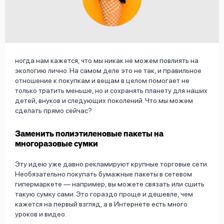
вопрос
данных
ногда нам кажется, что мы никак не можем повлиять на
экологию лично. На самом деле это не так, и правильное
отношение к покупкам и вещам в целом помогает не
только тратить меньше, но и сохранять планету для наших
Ответы
Оформить заявку
детей, внуков и следующих поколений. Что мы можем
на
сделать прямо сейчас?
вопросы
Войти под другим номером
Заменить полиэтиленовые пакеты на
многоразовые сумки
Эту идею уже давно рекламируют крупные торговые сети.
Необязательно покупать бумажные пакеты в сетевом
гипермаркете — например, вы можете связать или сшить
такую сумку сами. Это гораздо проще и дешевле, чем
кажется на первый взгляд, а в Интернете есть много
уроков и видео.