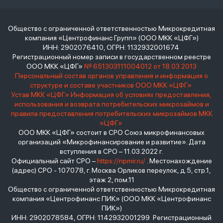
Общество с ограниченной ответственностью Микрокредитная
компания «Центрофинанс Групп» (ООО МКК «ЦФГ»)
ИНН: 2902076410, ОГРН: 1132932001674
Регистрационный номер записи в государственном реестре
ООО МКК «ЦФГ»
№ 651303111004012 от 18.03.2013
Персональный состав органов управления и информация о
структуре и составе участников ООО МКК «ЦФГ»
Устав МКК «ЦФГ»
Информация об условиях предоставления,
использования и возврата потребительских микрозаймов и
правила предоставления потребительских микрозаймов МКК
«ЦФГ»
ООО МКК «ЦФГ» состоит в СРО Союз микрофинансовых
организаций «Микрофинансирование и развитие». Дата
вступления в СРО – 11.03.2022 г.
Официальный сайт СРО –
https://npmir.ru/
. Местонахождение
(адрес) СРО - 107078, г. Москва Орликов переулок, д.5, стр.1,
этаж 2, пом.11
Общество с ограниченной ответственностью Микрокредитная
компания «Центрофинанс ПИК» (ООО МКК «Центрофинанс
ПИК»)
ИНН: 2902078584, ОГРН: 1142932001299 Регистрационный