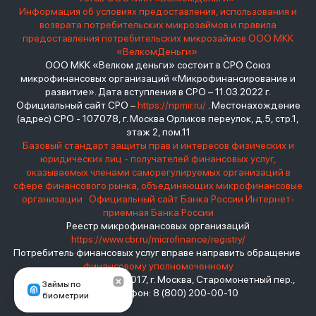
Информация об условиях предоставления, использования и
возврата потребительских микрозаймов и правила
предоставления потребительских микрозаймов ООО МКК
«ВелкомДеньги»
ООО МКК «Велком деньги» состоит в СРО Союз
микрофинансовых организаций «Микрофинансирование и
развитие». Дата вступления в СРО – 11.03.2022 г.
Официальный сайт СРО –
https://npmir.ru/
. Местонахождение
(адрес) СРО - 107078, г. Москва Орликов переулок, д.5, стр.1,
этаж 2, пом.11
Базовый стандарт защиты прав и интересов физических и
юридических лиц - получателей финансовых услуг,
оказываемых членами саморегулируемых организаций в
сфере финансового рынка, объединяющих микрофинансовые
организации
Официальный сайт Банка России
Интернет-
приемная Банка России
Реестр микрофинансовых организаций
https://www.cbr.ru/microfinance/registry/
Потребитель финансовых услуг вправе направить обращение
финансовому уполномоченному
Место нахождения: 119017, г. Москва, Старомонетный пер.,
Займы по
дом 3 Телефон: 8 (800) 200-00-10
биометрии
взять займ - <a href="https://viruchay.ru">выручай</a> -