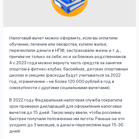
вопрос
данных
Налоговый вычет можно оформить, если вы оплатили
обучение, лечение или лекарства, купили жильё,
перечислили деньги в НПФ, застраховали жизнь и т. д.,
причём не только за себя, но и за близких родственников.
Ответы
Оформить заявку
А с 2023 года можно вернуть часть средств за занятия
на
спортом в фитнес-клубах, бассейнах, детских спортивных
вопросы
школах и секциях (расходы будут учитываться за 2022
Войти под другим номером
год, ограничение – не более 120 000 рублей в год в
совокупности с другими социальными вычетами).
В 2022 году Федеральная налоговая служба сократила
срок проверки деклараций для оформления налоговых
вычетов до 15 дней. Такую меру ввели, чтобы россияне
быстрее получали положенные им льготы. Раньше на это
уходило до 3 месяцев, а деньги перечисляли ещё 15-30
дней.