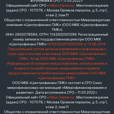
вступления в СРО – 11.03.2022 г.
Официальный сайт СРО –
https://npmir.ru/
. Местонахождение
(адрес) СРО - 107078, г. Москва Орликов переулок, д.5, стр.1,
этаж 2, пом.11
Общество с ограниченной ответственностью Микрокредитная
компания «Центрофинанс ПИК» (ООО МКК «Центрофинанс
ПИК»)
ИНН: 2902078584, ОГРН: 1142932001299 Регистрационный
номер записи в государственном реестре ООО МКК
«Центрофинанс ПИК»
№ 651403111005236 от 11.06.2014
Персональный состав органов управления и информация о
структуре и составе участников ООО МКК «Центрофинанс
ПИК»
Устав ООО МКК «Центрофинанс ПИК»
Информация об условиях предоставления, использования и
возврата потребительских микрозаймов и правила
предоставления потребительских микрозаймов ООО МКК
«Центрофинанс ПИК»
ООО МКК «Центрофинанс ПИК» состоит в СРО Союз
микрофинансовых организаций «Микрофинансирование и
развитие». Дата вступления в СРО – 11.03.2022 г.
Официальный сайт СРО –
https://npmir.ru/
. Местонахождение
(адрес) СРО - 107078, г. Москва Орликов переулок, д.5, стр.1,
этаж 2, пом.11
Общество с ограниченной ответственностью Микрокредитная