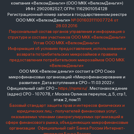
компания «ВелкомДеньги» (ООО МКК «ВелкомДеньги»)
ИНН: 2902082527, ОГРН: 1162901054128
Регистрационный номер записи в государственном реестре
ООО МКК «ВелкомДеньги»
№ 001603111007724 от
28.03.2016
Персональный состав органов управления и информация о
структуре и составе участников ООО МКК «ВелкомДеньги»
Устав ООО МКК «ВелкомДеньги»
Информация об условиях предоставления, использования и
возврата потребительских микрозаймов и правила
предоставления потребительских микрозаймов ООО МКК
«ВелкомДеньги»
ООО МКК «Велком деньги» состоит в СРО Союз
микрофинансовых организаций «Микрофинансирование и
развитие». Дата вступления в СРО – 11.03.2022 г.
Официальный сайт СРО –
https://npmir.ru/
. Местонахождение
(адрес) СРО - 107078, г. Москва Орликов переулок, д.5, стр.1,
этаж 2, пом.11
Базовый стандарт защиты прав и интересов физических и
юридических лиц - получателей финансовых услуг,
оказываемых членами саморегулируемых организаций в
сфере финансового рынка, объединяющих микрофинансовые
организации
Официальный сайт Банка России
Интернет-
приемная Банка России