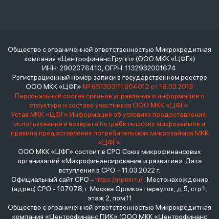
Общество с ограниченной ответственностью Микрокредитная
компания «Центрофинанс Групп» (ООО МКК «ЦФГ»)
ИНН: 2902076410, ОГРН: 1132932001674
Регистрационный номер записи в государственном реестре
ООО МКК «ЦФГ»
№ 651303111004012 от 18.03.2013
Персональный состав органов управления и информация о
структуре и составе участников ООО МКК «ЦФГ»
Устав МКК «ЦФГ»
Информация об условиях предоставления,
использования и возврата потребительских микрозаймов и
правила предоставления потребительских микрозаймов МКК
«ЦФГ»
ООО МКК «ЦФГ» состоит в СРО Союз микрофинансовых
организаций «Микрофинансирование и развитие». Дата
вступления в СРО – 11.03.2022 г.
Официальный сайт СРО –
https://npmir.ru/
. Местонахождение
(адрес) СРО - 107078, г. Москва Орликов переулок, д.5, стр.1,
этаж 2, пом.11
Общество с ограниченной ответственностью Микрокредитная
компания «Центрофинанс ПИК» (ООО МКК «Центрофинанс