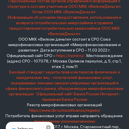
Персональный состав органов управления и информация о
структуре и составе участников ООО МКК «ВелкомДеньги»
Устав ООО МКК «ВелкомДеньги»
Информация об условиях предоставления, использования и
возврата потребительских микрозаймов и правила
предоставления потребительских микрозаймов ООО МКК
«ВелкомДеньги»
ООО МКК «Велком деньги» состоит в СРО Союз
микрофинансовых организаций «Микрофинансирование и
развитие». Дата вступления в СРО – 11.03.2022 г.
Официальный сайт СРО –
https://npmir.ru/
. Местонахождение
(адрес) СРО - 107078, г. Москва Орликов переулок, д.5, стр.1,
этаж 2, пом.11
Базовый стандарт защиты прав и интересов физических и
юридических лиц - получателей финансовых услуг,
оказываемых членами саморегулируемых организаций в
сфере финансового рынка, объединяющих микрофинансовые
организации
Официальный сайт Банка России
Интернет-
приемная Банка России
Реестр микрофинансовых организаций
https://www.cbr.ru/microfinance/registry/
Потребитель финансовых услуг вправе направить обращение
финансовому уполномоченному
Место нахождения: 119017, г. Москва, Старомонетный пер.,
Займы по