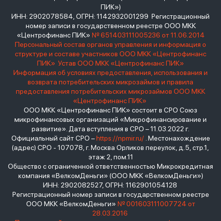
ПИК»)
ИНН: 2902078584, ОГРН: 1142932001299 Регистрационный
номер записи в государственном реестре ООО МКК
«Центрофинанс ПИК»
№ 651403111005236 от 11.06.2014
Персональный состав органов управления и информация о
структуре и составе участников ООО МКК «Центрофинанс
ПИК»
Устав ООО МКК «Центрофинанс ПИК»
Информация об условиях предоставления, использования и
возврата потребительских микрозаймов и правила
предоставления потребительских микрозаймов ООО МКК
«Центрофинанс ПИК»
ООО МКК «Центрофинанс ПИК» состоит в СРО Союз
микрофинансовых организаций «Микрофинансирование и
развитие». Дата вступления в СРО – 11.03.2022 г.
Официальный сайт СРО –
https://npmir.ru/
. Местонахождение
(адрес) СРО - 107078, г. Москва Орликов переулок, д.5, стр.1,
этаж 2, пом.11
Общество с ограниченной ответственностью Микрокредитная
компания «ВелкомДеньги» (ООО МКК «ВелкомДеньги»)
ИНН: 2902082527, ОГРН: 1162901054128
Регистрационный номер записи в государственном реестре
ООО МКК «ВелкомДеньги»
№ 001603111007724 от
28.03.2016