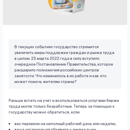
вопрос
данных
В текущих событиях государство стремится
увеличить меры поддержки граждан и рынка труда
Ответы
Оформить заявку
в целом. 25 марта 2022 года в силу вступило
на
очередное Постановление Правительства, которое
вопросы
расширило полномочия российских центров
Войти под другим номером
занятости. Что изменилось в их работе и как это
может помочь жителям страны?
Раньше встать на учёт и воспользоваться услугами биржи
труда могли только безработные. Теперь за помощью к
государству можно обратиться, если:
вас перевели на неполный рабочий день или неделю;
ваша организация объявила о ликвидации,