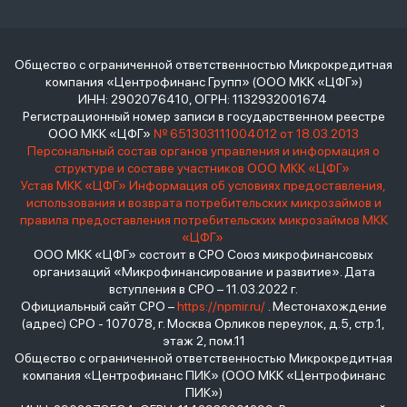
Общество с ограниченной ответственностью Микрокредитная
компания «Центрофинанс Групп» (ООО МКК «ЦФГ»)
ИНН: 2902076410, ОГРН: 1132932001674
Регистрационный номер записи в государственном реестре
ООО МКК «ЦФГ»
№ 651303111004012 от 18.03.2013
Персональный состав органов управления и информация о
структуре и составе участников ООО МКК «ЦФГ»
Устав МКК «ЦФГ»
Информация об условиях предоставления,
использования и возврата потребительских микрозаймов и
правила предоставления потребительских микрозаймов МКК
«ЦФГ»
ООО МКК «ЦФГ» состоит в СРО Союз микрофинансовых
организаций «Микрофинансирование и развитие». Дата
вступления в СРО – 11.03.2022 г.
Официальный сайт СРО –
https://npmir.ru/
. Местонахождение
(адрес) СРО - 107078, г. Москва Орликов переулок, д.5, стр.1,
этаж 2, пом.11
Общество с ограниченной ответственностью Микрокредитная
компания «Центрофинанс ПИК» (ООО МКК «Центрофинанс
ПИК»)