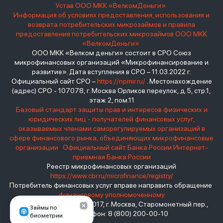
Устав ООО МКК «ВелкомДеньги»
Информация об условиях предоставления, использования и
возврата потребительских микрозаймов и правила
предоставления потребительских микрозаймов ООО МКК
«ВелкомДеньги»
ООО МКК «Велком деньги» состоит в СРО Союз
микрофинансовых организаций «Микрофинансирование и
развитие». Дата вступления в СРО – 11.03.2022 г.
Официальный сайт СРО –
https://npmir.ru/
. Местонахождение
(адрес) СРО - 107078, г. Москва Орликов переулок, д.5, стр.1,
этаж 2, пом.11
Базовый стандарт защиты прав и интересов физических и
юридических лиц - получателей финансовых услуг,
оказываемых членами саморегулируемых организаций в
сфере финансового рынка, объединяющих микрофинансовые
организации
Официальный сайт Банка России
Интернет-
приемная Банка России
Реестр микрофинансовых организаций
https://www.cbr.ru/microfinance/registry/
Потребитель финансовых услуг вправе направить обращение
финансовому уполномоченному
Место нахождения: 119017, г. Москва, Старомонетный пер.,
Займы по
дом 3 Телефон: 8 (800) 200-00-10
биометрии