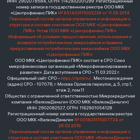
ИНН: 2902078584, ОГРН: 1142932001299 Регистрационный
номер записи в государственном реестре ООО МКК
«Центрофинанс ПИК»
№ 651403111005236 от 11.06.2014
Персональный состав органов управления и информация о
структуре и составе участников ООО МКК «Центрофинанс
ПИК»
Устав ООО МКК «Центрофинанс ПИК»
Информация об условиях предоставления, использования и
возврата потребительских микрозаймов и правила
предоставления потребительских микрозаймов ООО МКК
«Центрофинанс ПИК»
ООО МКК «Центрофинанс ПИК» состоит в СРО Союз
микрофинансовых организаций «Микрофинансирование и
развитие». Дата вступления в СРО – 11.03.2022 г.
Официальный сайт СРО –
https://npmir.ru/
. Местонахождение
(адрес) СРО - 107078, г. Москва Орликов переулок, д.5, стр.1,
этаж 2, пом.11
Общество с ограниченной ответственностью Микрокредитная
компания «ВелкомДеньги» (ООО МКК «ВелкомДеньги»)
ИНН: 2902082527, ОГРН: 1162901054128
Регистрационный номер записи в государственном реестре
ООО МКК «ВелкомДеньги»
№ 001603111007724 от
28.03.2016
Персональный состав органов управления и информация о
структуре и составе участников ООО МКК «ВелкомДеньги»