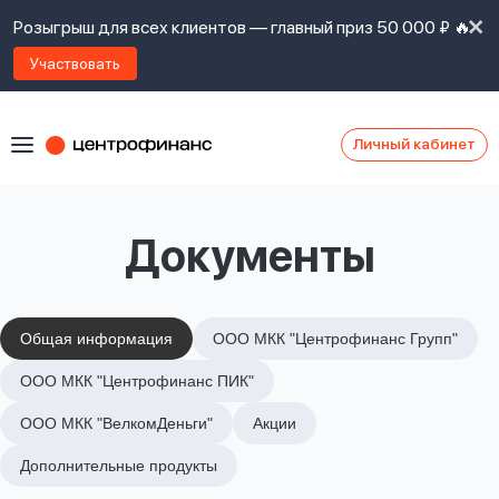
Розыгрыш для всех клиентов — главный приз 50 000 ₽ 🔥
Участвовать
Личный кабинет
Я
согласен(а)
на
Я
Документы
ознакомлен
Наши
с
контакты
правилами
предоставления
займов
,
Общая информация
ООО МКК "Центрофинанс Групп"
политикой
Ок
Ок
ООО МКК "Центрофинанс ПИК"
сайта
,
даю
ООО МКК "ВелкомДеньги"
Акции
согласие
на
Дополнительные продукты
обработку
Задать
личных