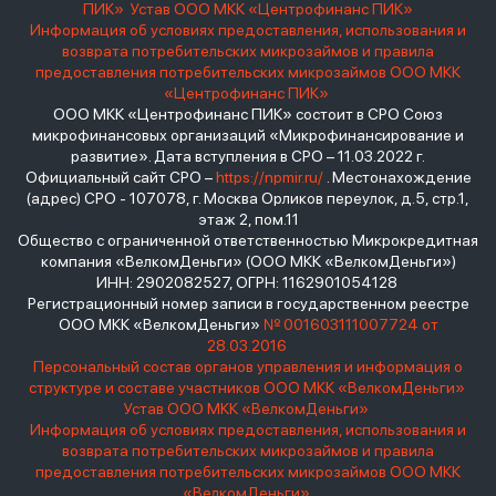
ПИК»
Устав ООО МКК «Центрофинанс ПИК»
Информация об условиях предоставления, использования и
возврата потребительских микрозаймов и правила
предоставления потребительских микрозаймов ООО МКК
«Центрофинанс ПИК»
ООО МКК «Центрофинанс ПИК» состоит в СРО Союз
микрофинансовых организаций «Микрофинансирование и
развитие». Дата вступления в СРО – 11.03.2022 г.
Официальный сайт СРО –
https://npmir.ru/
. Местонахождение
(адрес) СРО - 107078, г. Москва Орликов переулок, д.5, стр.1,
этаж 2, пом.11
Общество с ограниченной ответственностью Микрокредитная
компания «ВелкомДеньги» (ООО МКК «ВелкомДеньги»)
ИНН: 2902082527, ОГРН: 1162901054128
Регистрационный номер записи в государственном реестре
ООО МКК «ВелкомДеньги»
№ 001603111007724 от
28.03.2016
Персональный состав органов управления и информация о
структуре и составе участников ООО МКК «ВелкомДеньги»
Устав ООО МКК «ВелкомДеньги»
Информация об условиях предоставления, использования и
возврата потребительских микрозаймов и правила
предоставления потребительских микрозаймов ООО МКК
«ВелкомДеньги»