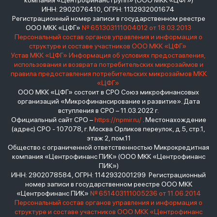
компания «Центрофинанс Групп» (ООО МКК «ЦФГ»)
ИНН: 2902076410, ОГРН: 1132932001674
Регистрационный номер записи в государственном реестре
ООО МКК «ЦФГ»
№ 651303111004012 от 18.03.2013
Персональный состав органов управления и информация о
структуре и составе участников ООО МКК «ЦФГ»
Устав МКК «ЦФГ»
Информация об условиях предоставления,
использования и возврата потребительских микрозаймов и
правила предоставления потребительских микрозаймов МКК
«ЦФГ»
ООО МКК «ЦФГ» состоит в СРО Союз микрофинансовых
организаций «Микрофинансирование и развитие». Дата
вступления в СРО – 11.03.2022 г.
Официальный сайт СРО –
https://npmir.ru/
. Местонахождение
(адрес) СРО - 107078, г. Москва Орликов переулок, д.5, стр.1,
этаж 2, пом.11
Общество с ограниченной ответственностью Микрокредитная
компания «Центрофинанс ПИК» (ООО МКК «Центрофинанс
ПИК»)
ИНН: 2902078584, ОГРН: 1142932001299 Регистрационный
номер записи в государственном реестре ООО МКК
«Центрофинанс ПИК»
№ 651403111005236 от 11.06.2014
Персональный состав органов управления и информация о
структуре и составе участников ООО МКК «Центрофинанс