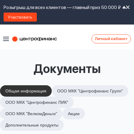
Розыгрыш для всех клиентов — главный приз 50 000 ₽ 🔥
Участвовать
Личный кабинет
Я
согласен(а)
на
Я
Документы
ознакомлен
Наши
с
контакты
правилами
предоставления
займов
,
Общая информация
ООО МКК "Центрофинанс Групп"
политикой
Ок
Ок
ООО МКК "Центрофинанс ПИК"
сайта
,
даю
ООО МКК "ВелкомДеньги"
Акции
согласие
на
Дополнительные продукты
обработку
Задать
личных