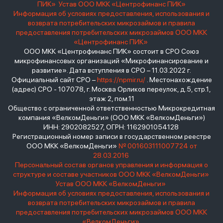
ПИК»
Устав ООО МКК «Центрофинанс ПИК»
Информация об условиях предоставления, использования и
возврата потребительских микрозаймов и правила
предоставления потребительских микрозаймов ООО МКК
«Центрофинанс ПИК»
ООО МКК «Центрофинанс ПИК» состоит в СРО Союз
микрофинансовых организаций «Микрофинансирование и
развитие». Дата вступления в СРО – 11.03.2022 г.
Официальный сайт СРО –
https://npmir.ru/
. Местонахождение
(адрес) СРО - 107078, г. Москва Орликов переулок, д.5, стр.1,
этаж 2, пом.11
Общество с ограниченной ответственностью Микрокредитная
компания «ВелкомДеньги» (ООО МКК «ВелкомДеньги»)
ИНН: 2902082527, ОГРН: 1162901054128
Регистрационный номер записи в государственном реестре
ООО МКК «ВелкомДеньги»
№ 001603111007724 от
28.03.2016
Персональный состав органов управления и информация о
структуре и составе участников ООО МКК «ВелкомДеньги»
Устав ООО МКК «ВелкомДеньги»
Информация об условиях предоставления, использования и
возврата потребительских микрозаймов и правила
предоставления потребительских микрозаймов ООО МКК
«ВелкомДеньги»