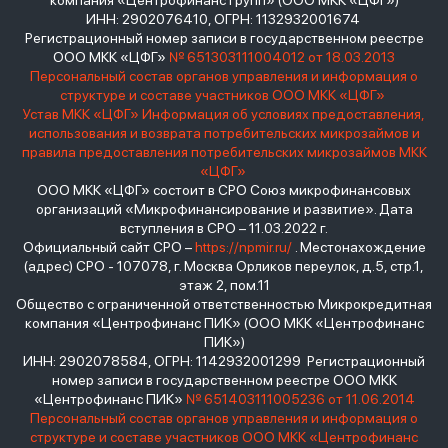
компания «Центрофинанс Групп» (ООО МКК «ЦФГ»)
ИНН: 2902076410, ОГРН: 1132932001674
Регистрационный номер записи в государственном реестре
ООО МКК «ЦФГ»
№ 651303111004012 от 18.03.2013
Персональный состав органов управления и информация о
структуре и составе участников ООО МКК «ЦФГ»
Устав МКК «ЦФГ»
Информация об условиях предоставления,
использования и возврата потребительских микрозаймов и
правила предоставления потребительских микрозаймов МКК
«ЦФГ»
ООО МКК «ЦФГ» состоит в СРО Союз микрофинансовых
организаций «Микрофинансирование и развитие». Дата
вступления в СРО – 11.03.2022 г.
Официальный сайт СРО –
https://npmir.ru/
. Местонахождение
(адрес) СРО - 107078, г. Москва Орликов переулок, д.5, стр.1,
этаж 2, пом.11
Общество с ограниченной ответственностью Микрокредитная
компания «Центрофинанс ПИК» (ООО МКК «Центрофинанс
ПИК»)
ИНН: 2902078584, ОГРН: 1142932001299 Регистрационный
номер записи в государственном реестре ООО МКК
«Центрофинанс ПИК»
№ 651403111005236 от 11.06.2014
Персональный состав органов управления и информация о
структуре и составе участников ООО МКК «Центрофинанс