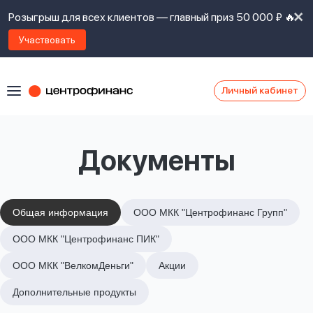
Розыгрыш для всех клиентов — главный приз 50 000 ₽ 🔥
Участвовать
Личный кабинет
Я
согласен(а)
на
Я
Документы
ознакомлен
Наши
с
контакты
правилами
предоставления
займов
,
Общая информация
ООО МКК "Центрофинанс Групп"
политикой
Ок
Ок
ООО МКК "Центрофинанс ПИК"
сайта
,
даю
ООО МКК "ВелкомДеньги"
Акции
согласие
на
Дополнительные продукты
обработку
Задать
личных