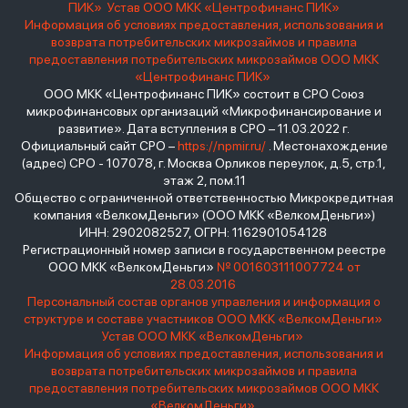
ПИК»
Устав ООО МКК «Центрофинанс ПИК»
Информация об условиях предоставления, использования и
возврата потребительских микрозаймов и правила
предоставления потребительских микрозаймов ООО МКК
«Центрофинанс ПИК»
ООО МКК «Центрофинанс ПИК» состоит в СРО Союз
микрофинансовых организаций «Микрофинансирование и
развитие». Дата вступления в СРО – 11.03.2022 г.
Официальный сайт СРО –
https://npmir.ru/
. Местонахождение
(адрес) СРО - 107078, г. Москва Орликов переулок, д.5, стр.1,
этаж 2, пом.11
Общество с ограниченной ответственностью Микрокредитная
компания «ВелкомДеньги» (ООО МКК «ВелкомДеньги»)
ИНН: 2902082527, ОГРН: 1162901054128
Регистрационный номер записи в государственном реестре
ООО МКК «ВелкомДеньги»
№ 001603111007724 от
28.03.2016
Персональный состав органов управления и информация о
структуре и составе участников ООО МКК «ВелкомДеньги»
Устав ООО МКК «ВелкомДеньги»
Информация об условиях предоставления, использования и
возврата потребительских микрозаймов и правила
предоставления потребительских микрозаймов ООО МКК
«ВелкомДеньги»