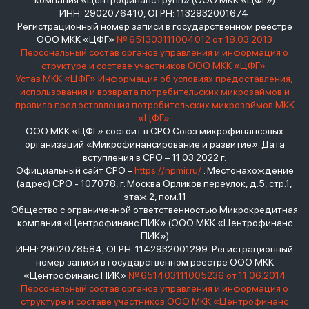
компания «Центрофинанс Групп» (ООО МКК «ЦФГ»)
ИНН: 2902076410, ОГРН: 1132932001674
Регистрационный номер записи в государственном реестре
ООО МКК «ЦФГ»
№ 651303111004012 от 18.03.2013
Персональный состав органов управления и информация о
структуре и составе участников ООО МКК «ЦФГ»
Устав МКК «ЦФГ»
Информация об условиях предоставления,
использования и возврата потребительских микрозаймов и
правила предоставления потребительских микрозаймов МКК
«ЦФГ»
ООО МКК «ЦФГ» состоит в СРО Союз микрофинансовых
организаций «Микрофинансирование и развитие». Дата
вступления в СРО – 11.03.2022 г.
Официальный сайт СРО –
https://npmir.ru/
. Местонахождение
(адрес) СРО - 107078, г. Москва Орликов переулок, д.5, стр.1,
этаж 2, пом.11
Общество с ограниченной ответственностью Микрокредитная
компания «Центрофинанс ПИК» (ООО МКК «Центрофинанс
ПИК»)
ИНН: 2902078584, ОГРН: 1142932001299 Регистрационный
номер записи в государственном реестре ООО МКК
«Центрофинанс ПИК»
№ 651403111005236 от 11.06.2014
Персональный состав органов управления и информация о
структуре и составе участников ООО МКК «Центрофинанс