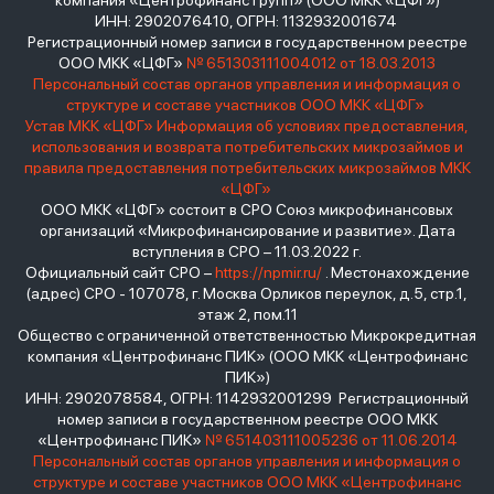
компания «Центрофинанс Групп» (ООО МКК «ЦФГ»)
ИНН: 2902076410, ОГРН: 1132932001674
Регистрационный номер записи в государственном реестре
ООО МКК «ЦФГ»
№ 651303111004012 от 18.03.2013
Персональный состав органов управления и информация о
структуре и составе участников ООО МКК «ЦФГ»
Устав МКК «ЦФГ»
Информация об условиях предоставления,
использования и возврата потребительских микрозаймов и
правила предоставления потребительских микрозаймов МКК
«ЦФГ»
ООО МКК «ЦФГ» состоит в СРО Союз микрофинансовых
организаций «Микрофинансирование и развитие». Дата
вступления в СРО – 11.03.2022 г.
Официальный сайт СРО –
https://npmir.ru/
. Местонахождение
(адрес) СРО - 107078, г. Москва Орликов переулок, д.5, стр.1,
этаж 2, пом.11
Общество с ограниченной ответственностью Микрокредитная
компания «Центрофинанс ПИК» (ООО МКК «Центрофинанс
ПИК»)
ИНН: 2902078584, ОГРН: 1142932001299 Регистрационный
номер записи в государственном реестре ООО МКК
«Центрофинанс ПИК»
№ 651403111005236 от 11.06.2014
Персональный состав органов управления и информация о
структуре и составе участников ООО МКК «Центрофинанс