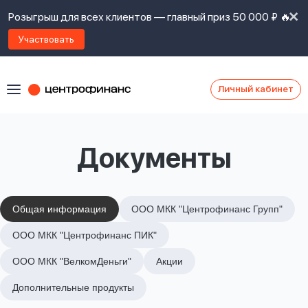
Розыгрыш для всех клиентов — главный приз 50 000 ₽ 🔥
Участвовать
Личный кабинет
Я
согласен(а)
на
Я
Документы
ознакомлен
Наши
с
контакты
правилами
предоставления
займов
,
Общая информация
ООО МКК "Центрофинанс Групп"
политикой
Ок
Ок
ООО МКК "Центрофинанс ПИК"
сайта
,
даю
ООО МКК "ВелкомДеньги"
Акции
согласие
на
Дополнительные продукты
обработку
Задать
личных