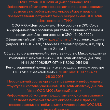
ПИК»
Устав ООО МКК «Центрофинанс ПИК»
Информация об условиях предоставления, использования и
возврата потребительских микрозаймов и правила
предоставления потребительских микрозаймов ООО МКК
«Центрофинанс ПИК»
ООО МКК «Центрофинанс ПИК» состоит в СРО Союз
микрофинансовых организаций «Микрофинансирование и
развитие». Дата вступления в СРО – 11.03.2022 г.
Официальный сайт СРО –
https://npmir.ru/
. Местонахождение
(адрес) СРО - 107078, г. Москва Орликов переулок, д.5, стр.1,
этаж 2, пом.11
Общество с ограниченной ответственностью Микрокредитная
компания «ВелкомДеньги» (ООО МКК «ВелкомДеньги»)
ИНН: 2902082527, ОГРН: 1162901054128
Регистрационный номер записи в государственном реестре
ООО МКК «ВелкомДеньги»
№ 001603111007724 от
28.03.2016
Персональный состав органов управления и информация о
структуре и составе участников ООО МКК «ВелкомДеньги»
Устав ООО МКК «ВелкомДеньги»
Информация об условиях предоставления, использования и
возврата потребительских микрозаймов и правила
предоставления потребительских микрозаймов ООО МКК
«ВелкомДеньги»