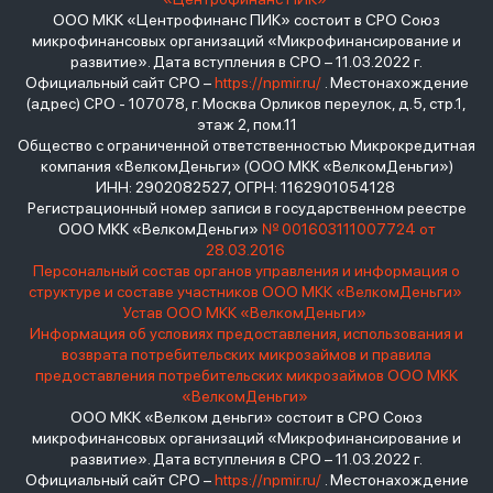
ООО МКК «Центрофинанс ПИК» состоит в СРО Союз
микрофинансовых организаций «Микрофинансирование и
развитие». Дата вступления в СРО – 11.03.2022 г.
Официальный сайт СРО –
https://npmir.ru/
. Местонахождение
(адрес) СРО - 107078, г. Москва Орликов переулок, д.5, стр.1,
этаж 2, пом.11
Общество с ограниченной ответственностью Микрокредитная
компания «ВелкомДеньги» (ООО МКК «ВелкомДеньги»)
ИНН: 2902082527, ОГРН: 1162901054128
Регистрационный номер записи в государственном реестре
ООО МКК «ВелкомДеньги»
№ 001603111007724 от
28.03.2016
Персональный состав органов управления и информация о
структуре и составе участников ООО МКК «ВелкомДеньги»
Устав ООО МКК «ВелкомДеньги»
Информация об условиях предоставления, использования и
возврата потребительских микрозаймов и правила
предоставления потребительских микрозаймов ООО МКК
«ВелкомДеньги»
ООО МКК «Велком деньги» состоит в СРО Союз
микрофинансовых организаций «Микрофинансирование и
развитие». Дата вступления в СРО – 11.03.2022 г.
Официальный сайт СРО –
https://npmir.ru/
. Местонахождение