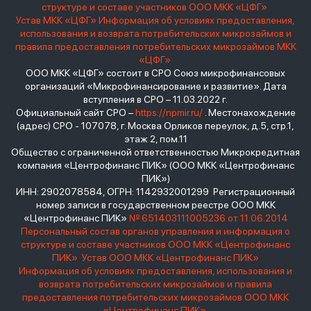
структуре и составе участников ООО МКК «ЦФГ»
Устав МКК «ЦФГ»
Информация об условиях предоставления,
использования и возврата потребительских микрозаймов и
правила предоставления потребительских микрозаймов МКК
«ЦФГ»
ООО МКК «ЦФГ» состоит в СРО Союз микрофинансовых
организаций «Микрофинансирование и развитие». Дата
вступления в СРО – 11.03.2022 г.
Официальный сайт СРО –
https://npmir.ru/
. Местонахождение
(адрес) СРО - 107078, г. Москва Орликов переулок, д.5, стр.1,
этаж 2, пом.11
Общество с ограниченной ответственностью Микрокредитная
компания «Центрофинанс ПИК» (ООО МКК «Центрофинанс
ПИК»)
ИНН: 2902078584, ОГРН: 1142932001299 Регистрационный
номер записи в государственном реестре ООО МКК
«Центрофинанс ПИК»
№ 651403111005236 от 11.06.2014
Персональный состав органов управления и информация о
структуре и составе участников ООО МКК «Центрофинанс
ПИК»
Устав ООО МКК «Центрофинанс ПИК»
Информация об условиях предоставления, использования и
возврата потребительских микрозаймов и правила
предоставления потребительских микрозаймов ООО МКК
«Центрофинанс ПИК»