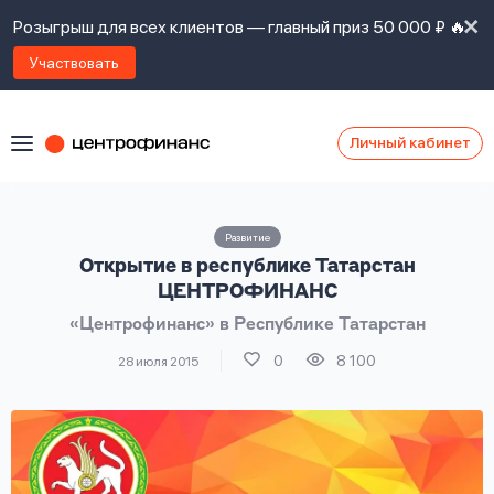
Розыгрыш для всех клиентов — главный приз 50 000 ₽ 🔥
Участвовать
Личный кабинет
Я
согласен(а)
на
Я
Развитие
ознакомлен
Наши
Открытие в республике Татарстан
с
контакты
правилами
ЦЕНТРОФИНАНС
предоставления
«Центрофинанс» в Республике Татарстан
займов
,
политикой
0
8 100
28 июля 2015
Ок
Ок
сайта
,
даю
согласие
на
обработку
Задать
личных