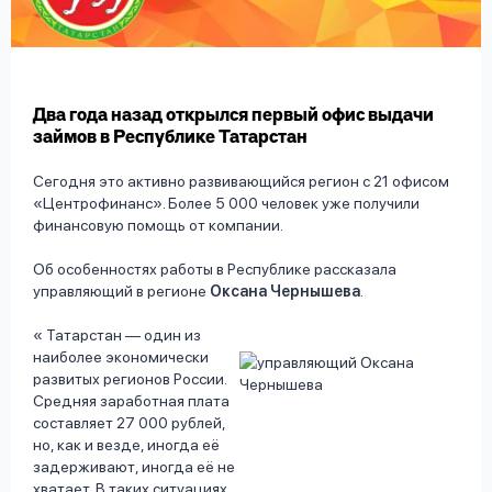
вопрос
данных
Два года назад открылся первый офис выдачи
займов в Республике Татарстан
Сегодня это активно развивающийся регион с 21 офисом
«Центрофинанс». Более 5 000 человек уже получили
Ответы
Оформить заявку
финансовую помощь от компании.
на
вопросы
Об особенностях работы в Республике рассказала
Войти под другим номером
управляющий в регионе
Оксана Чернышева
.
Татарстан — один из
наиболее экономически
развитых регионов России.
Средняя заработная плата
составляет 27 000 рублей,
но, как и везде, иногда её
задерживают, иногда её не
хватает. В таких ситуациях,