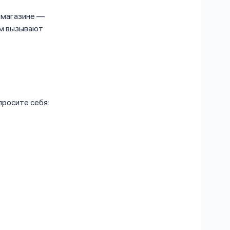
В магазине —
ом вызывают
просите себя: