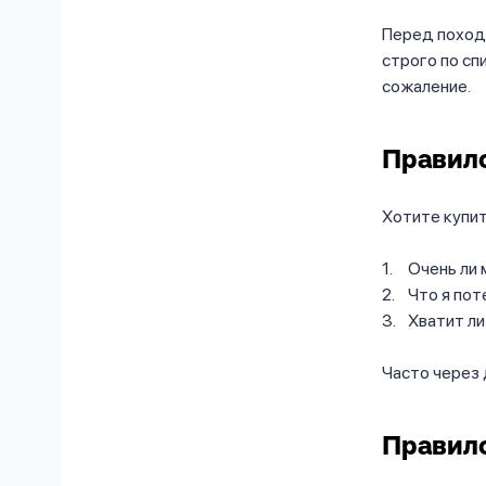
Перед походо
строго по сп
сожаление.
Правило
Хотите купит
Очень ли 
Что я пот
Хватит л
Часто через 
Правило