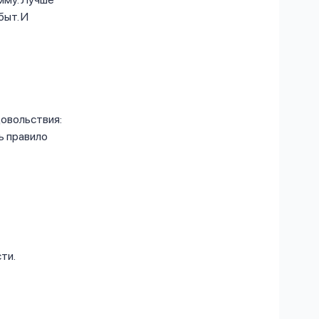
быт. И
довольствия:
ь правило
ти.