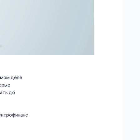
самом деле
торые
ать до
Центрофинанс