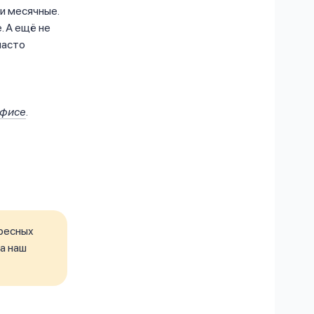
и месячные.
. А ещё не
часто
офисе
.
ресных
а наш