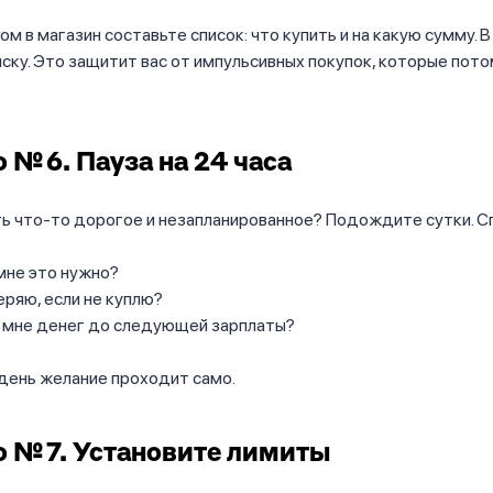
м в магазин составьте список: что купить и на какую сумму. 
иску. Это защитит вас от импульсивных покупок, которые пот
 № 6. Пауза на 24 часа
ь что-то дорогое и незапланированное? Подождите сутки. С
мне это нужно?
еряю, если не куплю?
и мне денег до следующей зарплаты?
день желание проходит само.
 № 7. Установите лимиты