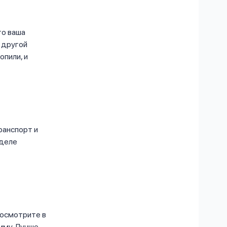
то ваша
 другой
опили, и
ранспорт и
 деле
Посмотрите в
мму. Лучше