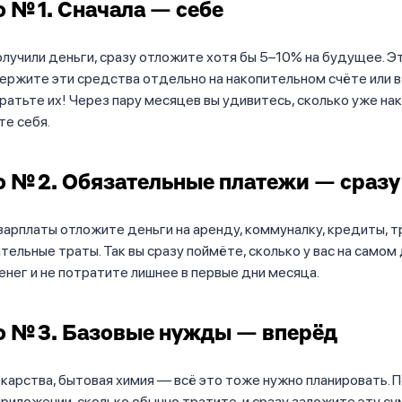
 № 1. Сначала — себе
олучили деньги, сразу отложите хотя бы 5–10% на будущее. Э
ержите эти средства отдельно на накопительном счёте или в
тратьте их! Через пару месяцев вы удивитесь, сколько уже нак
е себя.
 № 2. Обязательные платежи — сразу
зарплаты отложите деньги на аренду, коммуналку, кредиты, т
тельные траты. Так вы сразу поймёте, сколько у вас на самом
нег и не потратите лишнее в первые дни месяца.
 № 3. Базовые нужды — вперёд
карства, бытовая химия — всё это тоже нужно планировать. 
риложении, сколько обычно тратите, и сразу заложите эту су