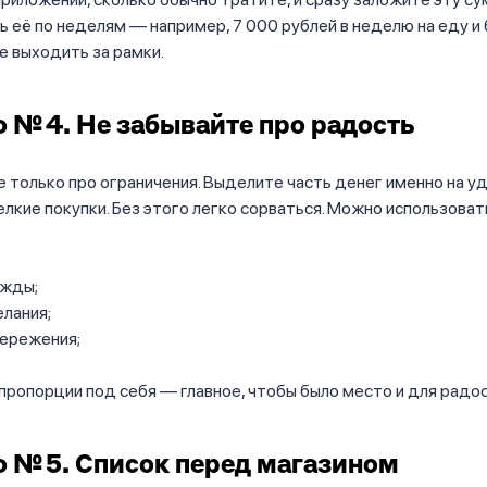
 её по неделям — например, 7 000 рублей в неделю на еду и 
е выходить за рамки.
 № 4. Не забывайте про радость
 только про ограничения. Выделите часть денег именно на у
мелкие покупки. Без этого легко сорваться. Можно использоват
ужды;
лания;
бережения;
ропорции под себя — главное, чтобы было место и для радос
 № 5. Список перед магазином