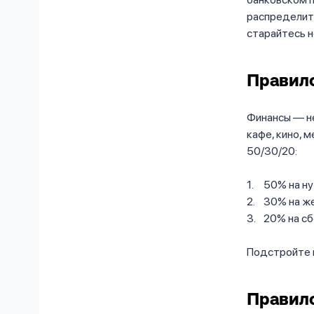
распределить
старайтесь н
Правило
Финансы — не
кафе, кино, 
50/30/20:
50% на н
30% на же
20% на с
Подстройте п
Правило