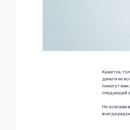
Кажется, тол
деньги не ис
помогут вам 
следующей з
Но если вам
всегда ряд