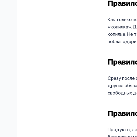
Правило
Как только п
«копилка». Д
копилке. Не 
поблагодарит
Правило
Сразу после 
другие обяза
свободных де
Правило
Продукты, ле
банковском п