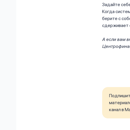
Задайте себе
Когда систем
берите с соб
сдерживает о
А если вам 
Центрофинан
Подпишите
материало
канал в M