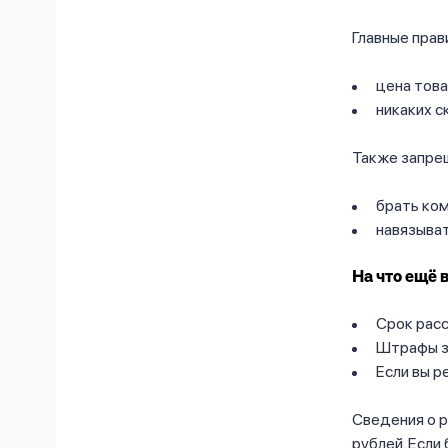
Главные прав
цена това
никаких с
Также запре
брать ком
навязыват
На что ещё 
Срок расс
Штрафы з
Если вы р
Сведения о р
рублей. Если