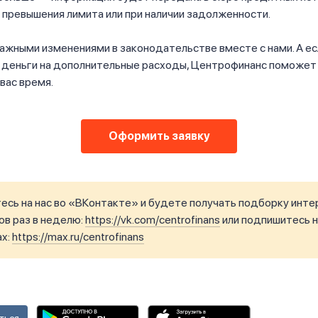
 превышения лимита или при наличии задолженности.
ажными изменениями в законодательстве вместе с нами. А ес
 деньги на дополнительные расходы, Центрофинанс поможет 
вас время.
Оформить заявку
сь на нас во «ВКонтакте» и будете получать подборку инте
в раз в неделю:
https://vk.com/centrofinans
или подпишитесь н
ax:
https://max.ru/centrofinans