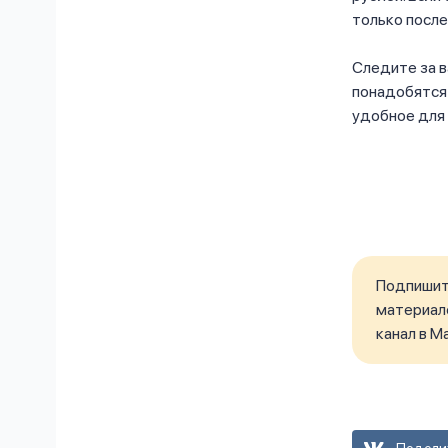
только после
Следите за в
понадобятся
удобное для 
Подпишите
материало
канал в M