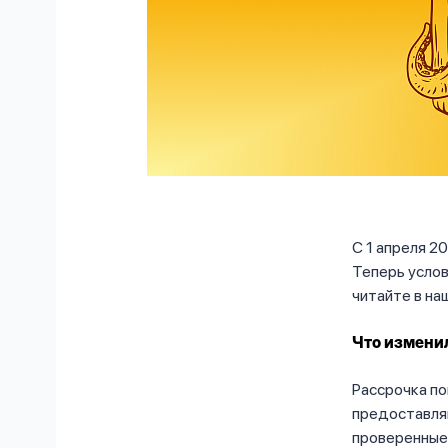
С 1 апреля 2
Теперь услов
читайте в на
Что измени
Рассрочка по
предоставляю
проверенные 