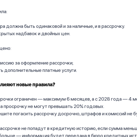
ила:
ра должна быть одинаковой и за наличные, и в рассрочку.
крытых надбавок и двойных цен.
щено:
иссию за оформление рассрочки;
ь дополнительные платные услуги.
влияют новые правила?
рочки ограничен — максимум 6 месяцев, а с 2028 года — 4 м
а просрочку не могут превышать 20% годовых.
ешите погасить рассрочку досрочно, штрафов и комиссий не б
ассрочке не попадут в кредитную историю, если сумма мень
 больше — информация будет передана в бюро кредитных ист