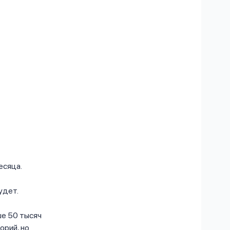
есяца.
удет.
ше 50 тысяч
орий, но