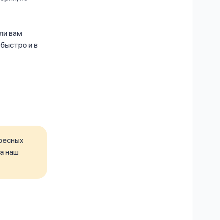
ли вам
быстро и в
ресных
а наш