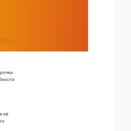
рочки.
обности
е её
ко