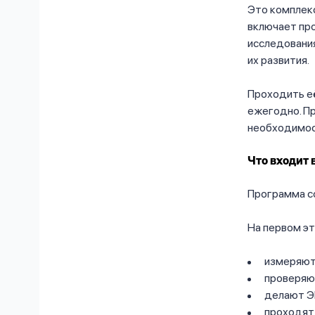
Это комплек
включает пр
исследования
их развития.
Проходить её
ежегодно. П
необходимост
Что входит 
Программа со
На первом эт
измеряют 
проверяют
делают Э
проходят