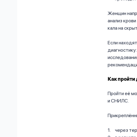
Женщин напр
анализ крови
кала на скры
Если находят
диагностику:
исследования
рекомендаци
Как пройти
Пройти её мо
и СНИЛС.
Прикреплённы
через тер