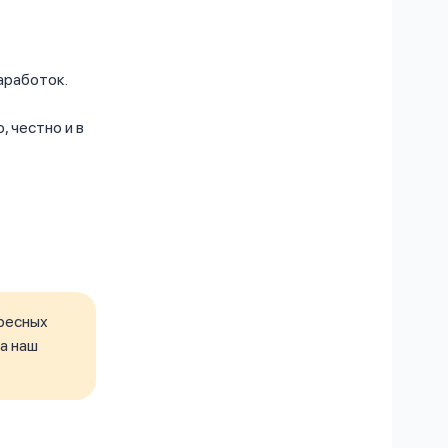
аработок.
 честно и в
ресных
а наш