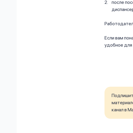
после по
диспансе
Работодатель
Если вам пон
удобное для 
Подпишите
материало
канал в M