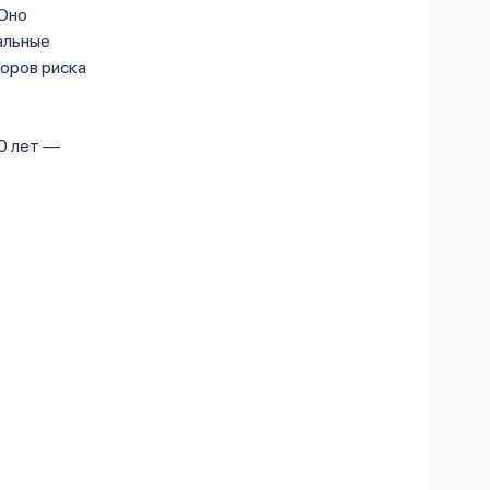
 Оно
альные
торов риска
40 лет —