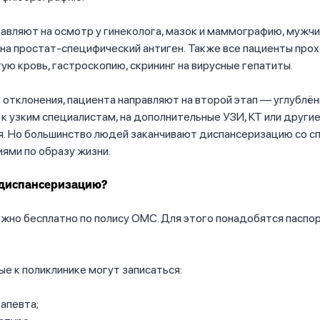
авляют на осмотр у гинеколога, мазок и маммографию, мужч
 на простат-специфический антиген. Также все пациенты про
тую кровь, гастроскопию, скрининг на вирусные гепатиты.
 отклонения, пациента направляют на второй этап — углублё
 к узким специалистам, на дополнительные УЗИ, КТ или други
. Но большинство людей заканчивают диспансеризацию со сп
ями по образу жизни.
 диспансеризацию?
жно бесплатно по полису ОМС. Для этого понадобятся паспо
е к поликлинике могут записаться:
апевта;