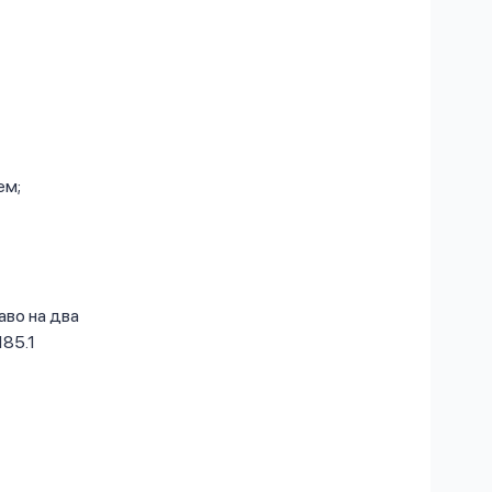
ем;
во на два
185.1