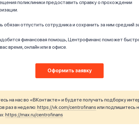
сещения поликлиники предоставить справку о прохождении
ризации.
 обязан отпустить сотрудника и сохранить за ним средний з
адобится финансовая помощь, Центрофинанс поможет быстро,
вас время, онлайн или в офисе.
Оформить заявку
сь на нас во «ВКонтакте» и будете получать подборку инте
в раз в неделю:
https://vk.com/centrofinans
или подпишитесь н
ax:
https://max.ru/centrofinans