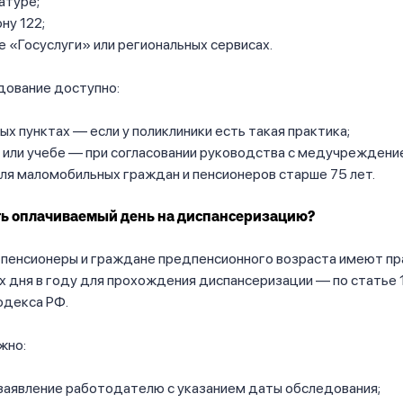
атуре;
ну 122;
е «Госуслуги» или региональных сервисах.
дование доступно:
ых пунктах — если у поликлиники есть такая практика;
 или учебе — при согласовании руководства с медучреждени
ля маломобильных граждан и пенсионеров старше 75 лет.
ть оплачиваемый день на диспансеризацию?
пенсионеры и граждане предпенсионного возраста имеют пра
 дня в году для прохождения диспансеризации — по статье 
одекса РФ.
жно:
заявление работодателю с указанием даты обследования;