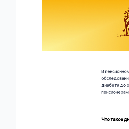
В пенсионно
обследования
диабета до о
пенсионерам 
Что такое 