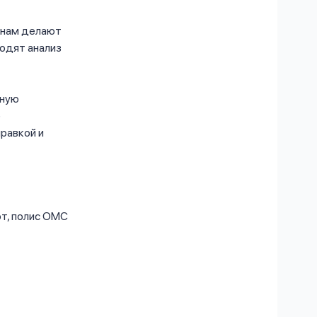
инам делают
ходят анализ
нную
е
равкой и
рт, полис ОМС