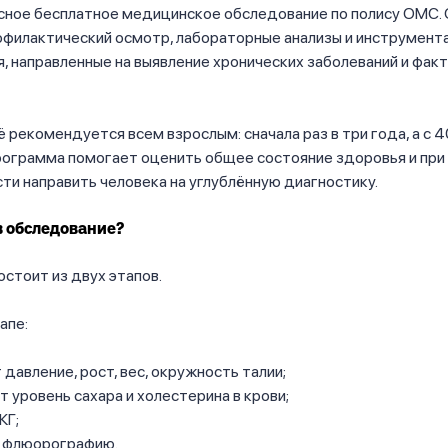
сное бесплатное медицинское обследование по полису ОМС.
офилактический осмотр, лабораторные анализы и инструмент
, направленные на выявление хронических заболеваний и фак
 рекомендуется всем взрослым: сначала раз в три года, а с 
рограмма помогает оценить общее состояние здоровья и при
и направить человека на углублённую диагностику.
в обследование?
стоит из двух этапов.
апе:
давление, рост, вес, окружность талии;
 уровень сахара и холестерина в крови;
КГ;
 флюорографию.