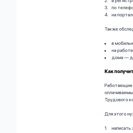
в регистр
по телефо
на портал
Также обсле
в мобильн
на работе
дома — д
Как получи
Работающие 
оплачиваемых
Трудового к
Для этого ну
написать 