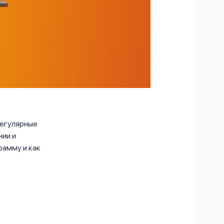
регулярные
нии и
рамму и как