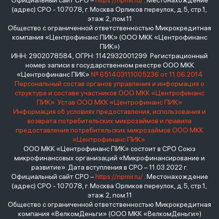
Официальный сайт СРО –
https://npmir.ru/
. Местонахождение
(адрес) СРО - 107078, г. Москва Орликов переулок, д.5, стр.1,
этаж 2, пом.11
Общество с ограниченной ответственностью Микрокредитная
компания «Центрофинанс ПИК» (ООО МКК «Центрофинанс
ПИК»)
ИНН: 2902078584, ОГРН: 1142932001299 Регистрационный
номер записи в государственном реестре ООО МКК
«Центрофинанс ПИК»
№ 651403111005236 от 11.06.2014
Персональный состав органов управления и информация о
структуре и составе участников ООО МКК «Центрофинанс
ПИК»
Устав ООО МКК «Центрофинанс ПИК»
Информация об условиях предоставления, использования и
возврата потребительских микрозаймов и правила
предоставления потребительских микрозаймов ООО МКК
«Центрофинанс ПИК»
ООО МКК «Центрофинанс ПИК» состоит в СРО Союз
микрофинансовых организаций «Микрофинансирование и
развитие». Дата вступления в СРО – 11.03.2022 г.
Официальный сайт СРО –
https://npmir.ru/
. Местонахождение
(адрес) СРО - 107078, г. Москва Орликов переулок, д.5, стр.1,
этаж 2, пом.11
Общество с ограниченной ответственностью Микрокредитная
компания «ВелкомДеньги» (ООО МКК «ВелкомДеньги»)