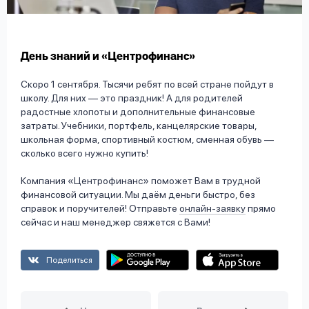
вопрос
данных
День знаний и «Центрофинанс»
Скоро 1 сентября. Тысячи ребят по всей стране пойдут в
школу. Для них — это праздник! А для родителей
радостные хлопоты и дополнительные финансовые
затраты. Учебники, портфель, канцелярские товары,
Ответы
Оформить заявку
школьная форма, спортивный костюм, сменная обувь —
на
сколько всего нужно купить!
вопросы
Войти под другим номером
Компания «Центрофинанс» поможет Вам в трудной
финансовой ситуации. Мы даём деньги быстро, без
справок и поручителей! Отправьте
онлайн-заявку
прямо
сейчас и наш менеджер свяжется с Вами!
Поделиться