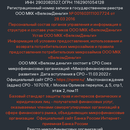
ИНН: 2902082527, ОГРН: 1162901054128
Регистрационный номер записи в государственном реестре
ООО МКК «ВелкомДеньги»
№ 001603111007724 от
28.03.2016
Персональный состав органов управления и информация о
структуре и составе участников ООО МКК «ВелкомДеньги»
Устав ООО МКК «ВелкомДеньги»
Информация об условиях предоставления, использования и
возврата потребительских микрозаймов и правила
предоставления потребительских микрозаймов ООО МКК
«ВелкомДеньги»
ООО МКК «Велком деньги» состоит в СРО Союз
микрофинансовых организаций «Микрофинансирование и
развитие». Дата вступления в СРО – 11.03.2022 г.
Официальный сайт СРО –
https://npmir.ru/
. Местонахождение
(адрес) СРО - 107078, г. Москва Орликов переулок, д.5, стр.1,
этаж 2, пом.11
Базовый стандарт защиты прав и интересов физических и
юридических лиц - получателей финансовых услуг,
оказываемых членами саморегулируемых организаций в
сфере финансового рынка, объединяющих микрофинансовые
организации
Официальный сайт Банка России
Интернет-
приемная Банка России
Реестр микрофинансовых организаций