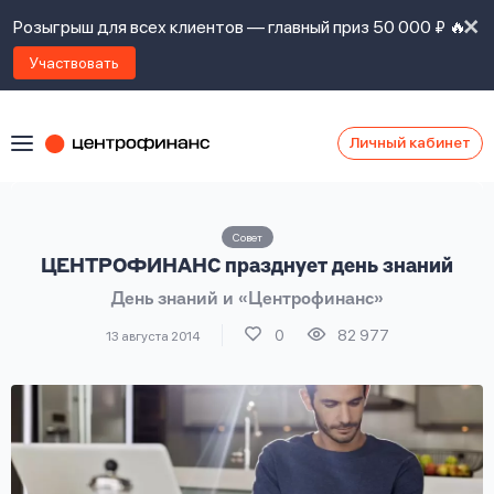
Розыгрыш для всех клиентов — главный приз 50 000 ₽ 🔥
Участвовать
Личный кабинет
Я
согласен(а)
на
Я
Совет
ознакомлен
Наши
ЦЕНТРОФИНАНС празднует день знаний
с
контакты
правилами
День знаний и «Центрофинанс»
предоставления
займов
,
0
82 977
13 августа 2014
политикой
Ок
Ок
сайта
,
даю
согласие
на
обработку
Задать
личных