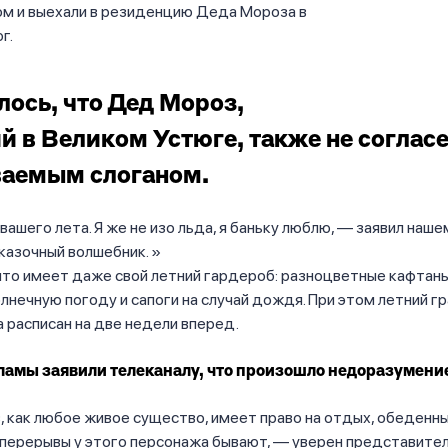
ом и выехали в резиденцию Деда Мороза в
г.
ось, что Дед Мороз,
 в Великом Устюге, также не согласе
ваемым слоганом.
вашего лета. Я же не изо льда, я баньку люблю, — заявил наше
казочный волшебник.
что имеет даже свой летний гардероб: разноцветные кафтаны
олнечную погоду и сапоги на случай дождя. При этом летний г
расписан на две недели вперед.
ламы заявили телеканалу, что произошло недоразумени
 как любое живое существо, имеет право на отдых, обеденн
 перерывы у этого персонажа бывают, — уверен представите