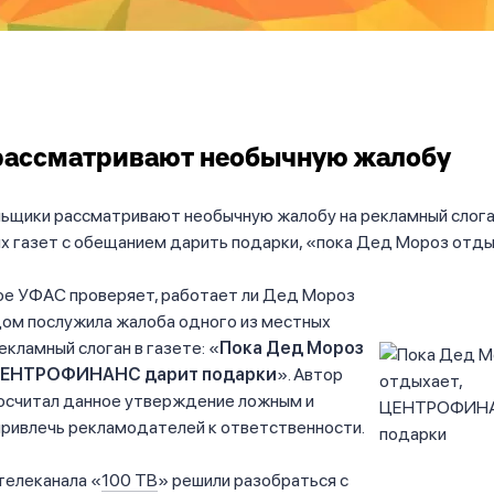
рассматривают необычную жалобу
ьщики рассматривают необычную жалобу на рекламный слоган
х газет с обещанием дарить подарки, «пока Дед Мороз отды
ое УФАС проверяет, работает ли Дед Мороз
дом послужила жалоба одного из местных
екламный слоган в газете: «
Пока Дед Мороз
 ЦЕНТРОФИНАНС дарит подарки
». Автор
осчитал данное утверждение ложным и
привлечь рекламодателей к ответственности.
телеканала «
100 ТВ
» решили разобраться с