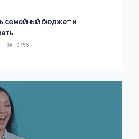
ть семейный бюджет и
вать
9 156