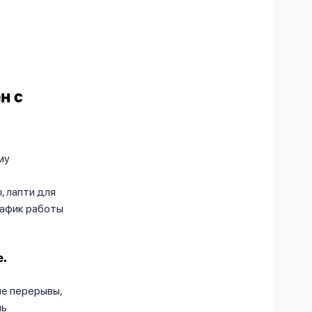
н с
му
, лапти для
рафик работы
е.
ые перерывы,
ль