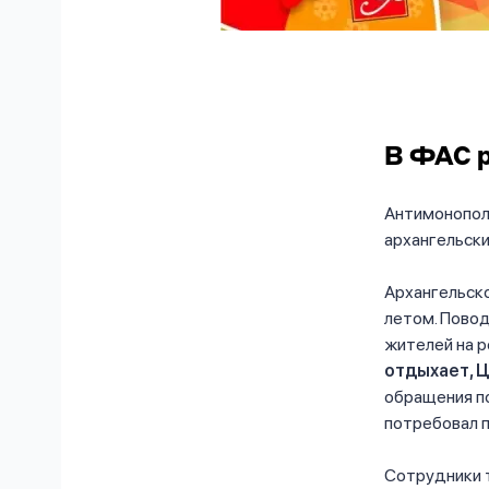
В ФАС 
Антимонопол
архангельски
Архангельск
летом. Пово
жителей на р
отдыхает,
обращения п
потребовал 
Сотрудники 