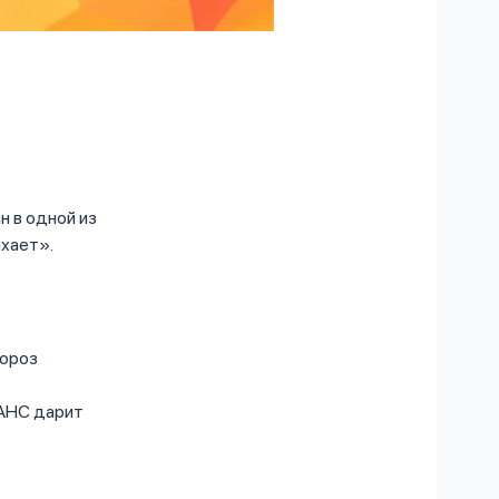
 в одной из
хает».