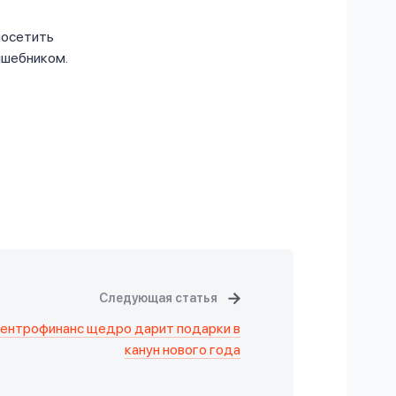
посетить
лшебником.
Следующая статья
ентрофинанс щедро дарит подарки в
канун нового года