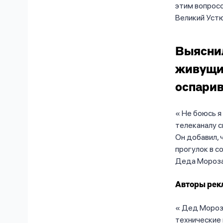
этим вопрос
Великий Устю
Выяснил
живущий
оспари
Не боюсь я 
телеканалу с
Он добавил, 
прогулок в с
Деда Мороза 
Авторы рек
Дед Мороз,
технические