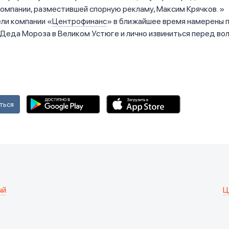
омпании, разместившей спорную рекламу, Максим Крячков.
ли компании «
Центрофинанс
» в ближайшее время намерены 
Деда Мороза в Великом Устюге и лично извиниться перед во
ться
ый
Ц