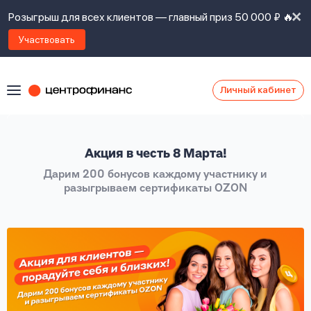
Розыгрыш для всех клиентов — главный приз 50 000 ₽ 🔥
Участвовать
Личный кабинет
Я
согласен(а)
на
Я
Акция в честь 8 Марта!
ознакомлен
Наши
с
Дарим 200 бонусов каждому участнику и
контакты
правилами
разыгрываем сертификаты OZON
предоставления
займов
,
политикой
Ок
Ок
сайта
,
даю
согласие
на
обработку
Задать
личных