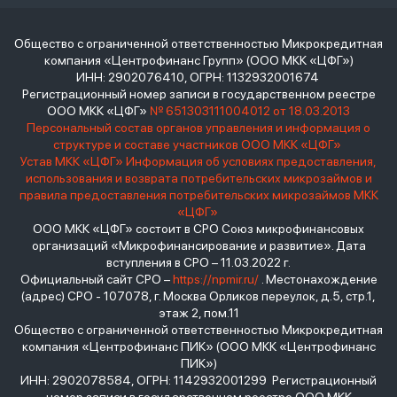
Общество с ограниченной ответственностью Микрокредитная
компания «Центрофинанс Групп» (ООО МКК «ЦФГ»)
ИНН: 2902076410, ОГРН: 1132932001674
Регистрационный номер записи в государственном реестре
ООО МКК «ЦФГ»
№ 651303111004012 от 18.03.2013
Персональный состав органов управления и информация о
структуре и составе участников ООО МКК «ЦФГ»
Устав МКК «ЦФГ»
Информация об условиях предоставления,
использования и возврата потребительских микрозаймов и
правила предоставления потребительских микрозаймов МКК
«ЦФГ»
ООО МКК «ЦФГ» состоит в СРО Союз микрофинансовых
организаций «Микрофинансирование и развитие». Дата
вступления в СРО – 11.03.2022 г.
Официальный сайт СРО –
https://npmir.ru/
. Местонахождение
(адрес) СРО - 107078, г. Москва Орликов переулок, д.5, стр.1,
этаж 2, пом.11
Общество с ограниченной ответственностью Микрокредитная
компания «Центрофинанс ПИК» (ООО МКК «Центрофинанс
ПИК»)
ИНН: 2902078584, ОГРН: 1142932001299 Регистрационный