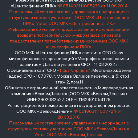
номер записи в государственном реестре ООО МКК
«Центрофинанс ПИК»
№ 651403111005236 от 11.06.2014
Персональный состав органов управления и информация о
структуре и составе участников ООО МКК «Центрофинанс
ПИК»
Устав ООО МКК «Центрофинанс ПИК»
Информация об условиях предоставления, использования и
возврата потребительских микрозаймов и правила
предоставления потребительских микрозаймов ООО МКК
«Центрофинанс ПИК»
ООО МКК «Центрофинанс ПИК» состоит в СРО Союз
микрофинансовых организаций «Микрофинансирование и
развитие». Дата вступления в СРО – 11.03.2022 г.
Официальный сайт СРО –
https://npmir.ru/
. Местонахождение
(адрес) СРО - 107078, г. Москва Орликов переулок, д.5, стр.1,
этаж 2, пом.11
Общество с ограниченной ответственностью Микрокредитная
компания «ВелкомДеньги» (ООО МКК «ВелкомДеньги»)
ИНН: 2902082527, ОГРН: 1162901054128
Регистрационный номер записи в государственном реестре
ООО МКК «ВелкомДеньги»
№ 001603111007724 от
28.03.2016
Персональный состав органов управления и информация о
структуре и составе участников ООО МКК «ВелкомДеньги»
Устав ООО МКК «ВелкомДеньги»