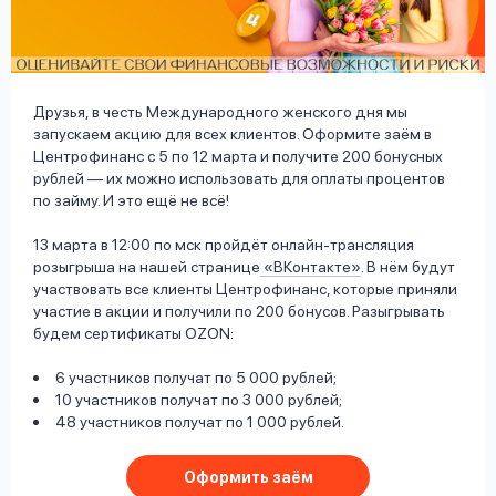
вопрос
данных
Друзья, в честь Международного женского дня мы
запускаем акцию для всех клиентов. Оформите заём в
Центрофинанс с 5 по 12 марта и получите 200 бонусных
рублей — их можно использовать для оплаты процентов
по займу. И это ещё не всё!
Ответы
Оформить заявку
на
13 марта в 12:00 по мск пройдёт онлайн-трансляция
розыгрыша на нашей странице
«ВКонтакте»
. В нём будут
вопросы
Войти под другим номером
участвовать все клиенты Центрофинанс, которые приняли
участие в акции и получили по 200 бонусов. Разыгрывать
будем сертификаты OZON:
6 участников получат по 5 000 рублей;
10 участников получат по 3 000 рублей;
48 участников получат по 1 000 рублей.
Оформить заём