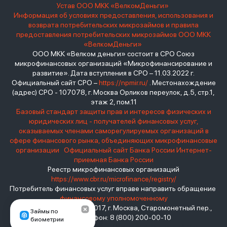
Устав ООО МКК «ВелкомДеньги»
Информация об условиях предоставления, использования и
возврата потребительских микрозаймов и правила
предоставления потребительских микрозаймов ООО МКК
«ВелкомДеньги»
ООО МКК «Велком деньги» состоит в СРО Союз
микрофинансовых организаций «Микрофинансирование и
развитие». Дата вступления в СРО – 11.03.2022 г.
Официальный сайт СРО –
https://npmir.ru/
. Местонахождение
(адрес) СРО - 107078, г. Москва Орликов переулок, д.5, стр.1,
этаж 2, пом.11
Базовый стандарт защиты прав и интересов физических и
юридических лиц - получателей финансовых услуг,
оказываемых членами саморегулируемых организаций в
сфере финансового рынка, объединяющих микрофинансовые
организации
Официальный сайт Банка России
Интернет-
приемная Банка России
Реестр микрофинансовых организаций
https://www.cbr.ru/microfinance/registry/
Потребитель финансовых услуг вправе направить обращение
финансовому уполномоченному
Место нахождения: 119017, г. Москва, Старомонетный пер.,
Займы по
дом 3 Телефон: 8 (800) 200-00-10
биометрии