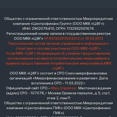
Общество с ограниченной ответственностью Микрокредитная
компания «Центрофинанс Групп» (ООО МКК «ЦФГ»)
ИНН: 2902076410, ОГРН: 1132932001674
Регистрационный номер записи в государственном реестре
ООО МКК «ЦФГ»
№ 651303111004012 от 18.03.2013
Персональный состав органов управления и информация о
структуре и составе участников ООО МКК «ЦФГ»
Устав МКК «ЦФГ»
Информация об условиях предоставления,
использования и возврата потребительских микрозаймов и
правила предоставления потребительских микрозаймов МКК
«ЦФГ»
ООО МКК «ЦФГ» состоит в СРО Союз микрофинансовых
организаций «Микрофинансирование и развитие». Дата
вступления в СРО – 11.03.2022 г.
Официальный сайт СРО –
https://npmir.ru/
. Местонахождение
(адрес) СРО - 107078, г. Москва Орликов переулок, д.5, стр.1,
этаж 2, пом.11
Общество с ограниченной ответственностью Микрокредитная
компания «Центрофинанс ПИК» (ООО МКК «Центрофинанс
ПИК»)