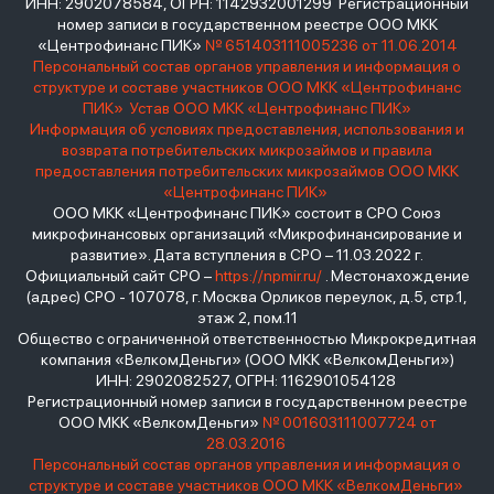
ИНН: 2902078584, ОГРН: 1142932001299 Регистрационный
номер записи в государственном реестре ООО МКК
«Центрофинанс ПИК»
№ 651403111005236 от 11.06.2014
Персональный состав органов управления и информация о
структуре и составе участников ООО МКК «Центрофинанс
ПИК»
Устав ООО МКК «Центрофинанс ПИК»
Информация об условиях предоставления, использования и
возврата потребительских микрозаймов и правила
предоставления потребительских микрозаймов ООО МКК
«Центрофинанс ПИК»
ООО МКК «Центрофинанс ПИК» состоит в СРО Союз
микрофинансовых организаций «Микрофинансирование и
развитие». Дата вступления в СРО – 11.03.2022 г.
Официальный сайт СРО –
https://npmir.ru/
. Местонахождение
(адрес) СРО - 107078, г. Москва Орликов переулок, д.5, стр.1,
этаж 2, пом.11
Общество с ограниченной ответственностью Микрокредитная
компания «ВелкомДеньги» (ООО МКК «ВелкомДеньги»)
ИНН: 2902082527, ОГРН: 1162901054128
Регистрационный номер записи в государственном реестре
ООО МКК «ВелкомДеньги»
№ 001603111007724 от
28.03.2016
Персональный состав органов управления и информация о
структуре и составе участников ООО МКК «ВелкомДеньги»