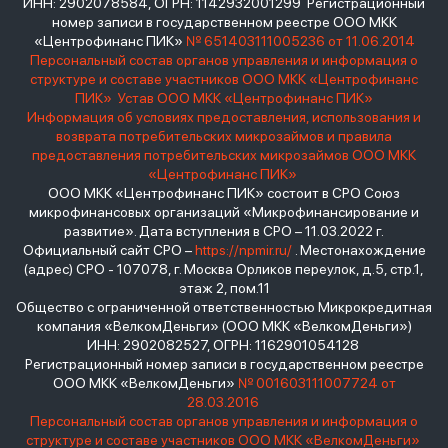
ИНН: 2902078584, ОГРН: 1142932001299 Регистрационный
номер записи в государственном реестре ООО МКК
«Центрофинанс ПИК»
№ 651403111005236 от 11.06.2014
Персональный состав органов управления и информация о
структуре и составе участников ООО МКК «Центрофинанс
ПИК»
Устав ООО МКК «Центрофинанс ПИК»
Информация об условиях предоставления, использования и
возврата потребительских микрозаймов и правила
предоставления потребительских микрозаймов ООО МКК
«Центрофинанс ПИК»
ООО МКК «Центрофинанс ПИК» состоит в СРО Союз
микрофинансовых организаций «Микрофинансирование и
развитие». Дата вступления в СРО – 11.03.2022 г.
Официальный сайт СРО –
https://npmir.ru/
. Местонахождение
(адрес) СРО - 107078, г. Москва Орликов переулок, д.5, стр.1,
этаж 2, пом.11
Общество с ограниченной ответственностью Микрокредитная
компания «ВелкомДеньги» (ООО МКК «ВелкомДеньги»)
ИНН: 2902082527, ОГРН: 1162901054128
Регистрационный номер записи в государственном реестре
ООО МКК «ВелкомДеньги»
№ 001603111007724 от
28.03.2016
Персональный состав органов управления и информация о
структуре и составе участников ООО МКК «ВелкомДеньги»