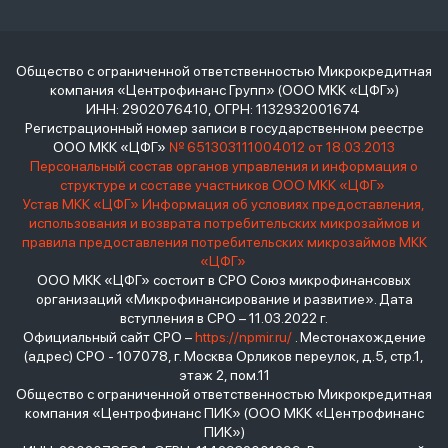
Общество с ограниченной ответственностью Микрокредитная
компания «Центрофинанс Групп» (ООО МКК «ЦФГ»)
ИНН: 2902076410, ОГРН: 1132932001674
Регистрационный номер записи в государственном реестре
ООО МКК «ЦФГ»
№ 651303111004012 от 18.03.2013
Персональный состав органов управления и информация о
структуре и составе участников ООО МКК «ЦФГ»
Устав МКК «ЦФГ»
Информация об условиях предоставления,
использования и возврата потребительских микрозаймов и
правила предоставления потребительских микрозаймов МКК
«ЦФГ»
ООО МКК «ЦФГ» состоит в СРО Союз микрофинансовых
организаций «Микрофинансирование и развитие». Дата
вступления в СРО – 11.03.2022 г.
Официальный сайт СРО –
https://npmir.ru/
. Местонахождение
(адрес) СРО - 107078, г. Москва Орликов переулок, д.5, стр.1,
этаж 2, пом.11
Общество с ограниченной ответственностью Микрокредитная
компания «Центрофинанс ПИК» (ООО МКК «Центрофинанс
ПИК»)