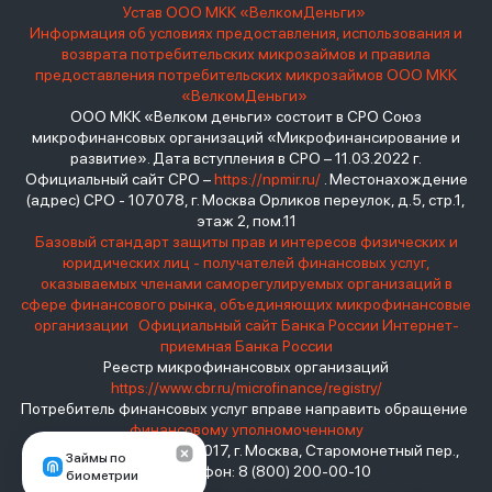
Устав ООО МКК «ВелкомДеньги»
Информация об условиях предоставления, использования и
возврата потребительских микрозаймов и правила
предоставления потребительских микрозаймов ООО МКК
«ВелкомДеньги»
ООО МКК «Велком деньги» состоит в СРО Союз
микрофинансовых организаций «Микрофинансирование и
развитие». Дата вступления в СРО – 11.03.2022 г.
Официальный сайт СРО –
https://npmir.ru/
. Местонахождение
(адрес) СРО - 107078, г. Москва Орликов переулок, д.5, стр.1,
этаж 2, пом.11
Базовый стандарт защиты прав и интересов физических и
юридических лиц - получателей финансовых услуг,
оказываемых членами саморегулируемых организаций в
сфере финансового рынка, объединяющих микрофинансовые
организации
Официальный сайт Банка России
Интернет-
приемная Банка России
Реестр микрофинансовых организаций
https://www.cbr.ru/microfinance/registry/
Потребитель финансовых услуг вправе направить обращение
финансовому уполномоченному
Место нахождения: 119017, г. Москва, Старомонетный пер.,
Займы по
дом 3 Телефон: 8 (800) 200-00-10
биометрии