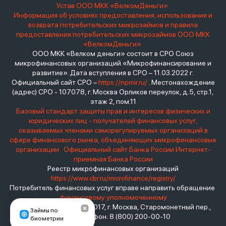
Устав ООО МКК «ВелкомДеньги»
Информация об условиях предоставления, использования и
возврата потребительских микрозаймов и правила
предоставления потребительских микрозаймов ООО МКК
«ВелкомДеньги»
ООО МКК «Велком деньги» состоит в СРО Союз
микрофинансовых организаций «Микрофинансирование и
развитие». Дата вступления в СРО – 11.03.2022 г.
Официальный сайт СРО –
https://npmir.ru/
. Местонахождение
(адрес) СРО - 107078, г. Москва Орликов переулок, д.5, стр.1,
этаж 2, пом.11
Базовый стандарт защиты прав и интересов физических и
юридических лиц - получателей финансовых услуг,
оказываемых членами саморегулируемых организаций в
сфере финансового рынка, объединяющих микрофинансовые
организации
Официальный сайт Банка России
Интернет-
приемная Банка России
Реестр микрофинансовых организаций
https://www.cbr.ru/microfinance/registry/
Потребитель финансовых услуг вправе направить обращение
финансовому уполномоченному
Место нахождения: 119017, г. Москва, Старомонетный пер.,
Займы по
дом 3 Телефон: 8 (800) 200-00-10
биометрии