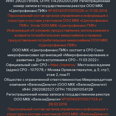
ИНН: 2902078584, ОГРН: 1142932001299 Регистрационный
номер записи в государственном реестре ООО МКК
«Центрофинанс ПИК»
№ 651403111005236 от 11.06.2014
Персональный состав органов управления и информация о
структуре и составе участников ООО МКК «Центрофинанс
ПИК»
Устав ООО МКК «Центрофинанс ПИК»
Информация об условиях предоставления, использования и
возврата потребительских микрозаймов и правила
предоставления потребительских микрозаймов ООО МКК
«Центрофинанс ПИК»
ООО МКК «Центрофинанс ПИК» состоит в СРО Союз
микрофинансовых организаций «Микрофинансирование и
развитие». Дата вступления в СРО – 11.03.2022 г.
Официальный сайт СРО –
https://npmir.ru/
. Местонахождение
(адрес) СРО - 107078, г. Москва Орликов переулок, д.5, стр.1,
этаж 2, пом.11
Общество с ограниченной ответственностью Микрокредитная
компания «ВелкомДеньги» (ООО МКК «ВелкомДеньги»)
ИНН: 2902082527, ОГРН: 1162901054128
Регистрационный номер записи в государственном реестре
ООО МКК «ВелкомДеньги»
№ 001603111007724 от
28.03.2016
Персональный состав органов управления и информация о
структуре и составе участников ООО МКК «ВелкомДеньги»