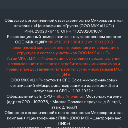
Общество с ограниченной ответственностью Микрокредитная
компания «Центрофинанс Групп» (ООО МКК «ЦФГ»)
ИНН: 2902076410, ОГРН: 1132932001674
Регистрационный номер записи в государственном реестре
ООО МКК «ЦФГ»
№ 651303111004012 от 18.03.2013
Персональный состав органов управления и информация о
структуре и составе участников ООО МКК «ЦФГ»
Устав МКК «ЦФГ»
Информация об условиях предоставления,
использования и возврата потребительских микрозаймов и
правила предоставления потребительских микрозаймов МКК
«ЦФГ»
ООО МКК «ЦФГ» состоит в СРО Союз микрофинансовых
организаций «Микрофинансирование и развитие». Дата
вступления в СРО – 11.03.2022 г.
Официальный сайт СРО –
https://npmir.ru/
. Местонахождение
(адрес) СРО - 107078, г. Москва Орликов переулок, д.5, стр.1,
этаж 2, пом.11
Общество с ограниченной ответственностью Микрокредитная
компания «Центрофинанс ПИК» (ООО МКК «Центрофинанс
ПИК»)