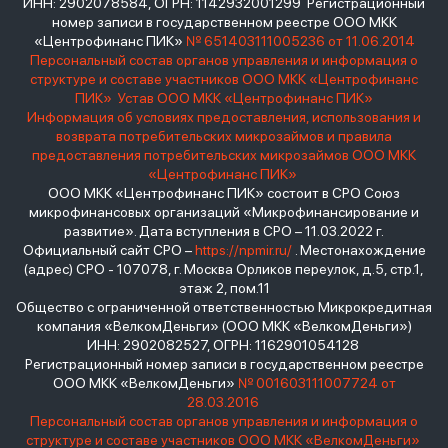
ИНН: 2902078584, ОГРН: 1142932001299 Регистрационный
номер записи в государственном реестре ООО МКК
«Центрофинанс ПИК»
№ 651403111005236 от 11.06.2014
Персональный состав органов управления и информация о
структуре и составе участников ООО МКК «Центрофинанс
ПИК»
Устав ООО МКК «Центрофинанс ПИК»
Информация об условиях предоставления, использования и
возврата потребительских микрозаймов и правила
предоставления потребительских микрозаймов ООО МКК
«Центрофинанс ПИК»
ООО МКК «Центрофинанс ПИК» состоит в СРО Союз
микрофинансовых организаций «Микрофинансирование и
развитие». Дата вступления в СРО – 11.03.2022 г.
Официальный сайт СРО –
https://npmir.ru/
. Местонахождение
(адрес) СРО - 107078, г. Москва Орликов переулок, д.5, стр.1,
этаж 2, пом.11
Общество с ограниченной ответственностью Микрокредитная
компания «ВелкомДеньги» (ООО МКК «ВелкомДеньги»)
ИНН: 2902082527, ОГРН: 1162901054128
Регистрационный номер записи в государственном реестре
ООО МКК «ВелкомДеньги»
№ 001603111007724 от
28.03.2016
Персональный состав органов управления и информация о
структуре и составе участников ООО МКК «ВелкомДеньги»