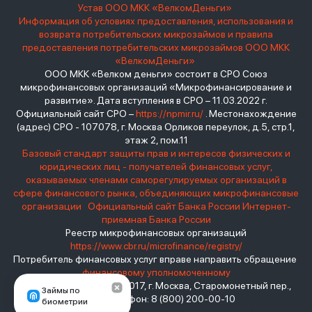
Устав ООО МКК «ВелкомДеньги»
Информация об условиях предоставления, использования и
возврата потребительских микрозаймов и правила
предоставления потребительских микрозаймов ООО МКК
«ВелкомДеньги»
ООО МКК «Велком деньги» состоит в СРО Союз
микрофинансовых организаций «Микрофинансирование и
развитие». Дата вступления в СРО – 11.03.2022 г.
Официальный сайт СРО –
https://npmir.ru/
. Местонахождение
(адрес) СРО - 107078, г. Москва Орликов переулок, д.5, стр.1,
этаж 2, пом.11
Базовый стандарт защиты прав и интересов физических и
юридических лиц - получателей финансовых услуг,
оказываемых членами саморегулируемых организаций в
сфере финансового рынка, объединяющих микрофинансовые
организации
Официальный сайт Банка России
Интернет-
приемная Банка России
Реестр микрофинансовых организаций
https://www.cbr.ru/microfinance/registry/
Потребитель финансовых услуг вправе направить обращение
финансовому уполномоченному
Место нахождения: 119017, г. Москва, Старомонетный пер.,
Займы по
дом 3 Телефон: 8 (800) 200-00-10
биометрии