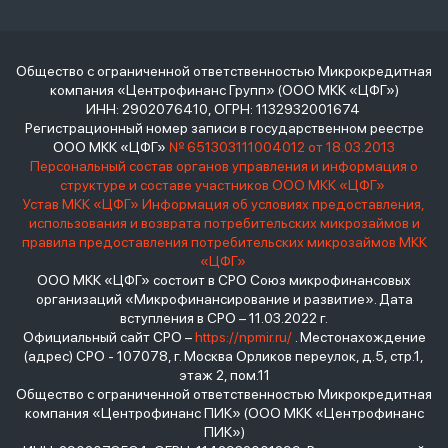
Общество с ограниченной ответственностью Микрокредитная
компания «Центрофинанс Групп» (ООО МКК «ЦФГ»)
ИНН: 2902076410, ОГРН: 1132932001674
Регистрационный номер записи в государственном реестре
ООО МКК «ЦФГ»
№ 651303111004012 от 18.03.2013
Персональный состав органов управления и информация о
структуре и составе участников ООО МКК «ЦФГ»
Устав МКК «ЦФГ»
Информация об условиях предоставления,
использования и возврата потребительских микрозаймов и
правила предоставления потребительских микрозаймов МКК
«ЦФГ»
ООО МКК «ЦФГ» состоит в СРО Союз микрофинансовых
организаций «Микрофинансирование и развитие». Дата
вступления в СРО – 11.03.2022 г.
Официальный сайт СРО –
https://npmir.ru/
. Местонахождение
(адрес) СРО - 107078, г. Москва Орликов переулок, д.5, стр.1,
этаж 2, пом.11
Общество с ограниченной ответственностью Микрокредитная
компания «Центрофинанс ПИК» (ООО МКК «Центрофинанс
ПИК»)