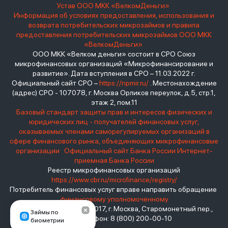
Устав ООО МКК «ВелкомДеньги»
Информация об условиях предоставления, использования и
возврата потребительских микрозаймов и правила
предоставления потребительских микрозаймов ООО МКК
«ВелкомДеньги»
ООО МКК «Велком деньги» состоит в СРО Союз
микрофинансовых организаций «Микрофинансирование и
развитие». Дата вступления в СРО – 11.03.2022 г.
Официальный сайт СРО –
https://npmir.ru/
. Местонахождение
(адрес) СРО - 107078, г. Москва Орликов переулок, д.5, стр.1,
этаж 2, пом.11
Базовый стандарт защиты прав и интересов физических и
юридических лиц - получателей финансовых услуг,
оказываемых членами саморегулируемых организаций в
сфере финансового рынка, объединяющих микрофинансовые
организации
Официальный сайт Банка России
Интернет-
приемная Банка России
Реестр микрофинансовых организаций
https://www.cbr.ru/microfinance/registry/
Потребитель финансовых услуг вправе направить обращение
финансовому уполномоченному
Место нахождения: 119017, г. Москва, Старомонетный пер.,
Займы по
дом 3 Телефон: 8 (800) 200-00-10
биометрии