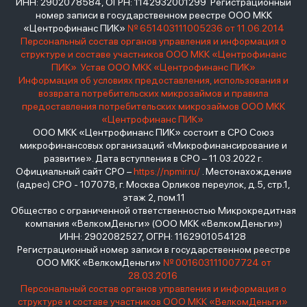
ИНН: 2902078584, ОГРН: 1142932001299 Регистрационный
номер записи в государственном реестре ООО МКК
«Центрофинанс ПИК»
№ 651403111005236 от 11.06.2014
Персональный состав органов управления и информация о
структуре и составе участников ООО МКК «Центрофинанс
ПИК»
Устав ООО МКК «Центрофинанс ПИК»
Информация об условиях предоставления, использования и
возврата потребительских микрозаймов и правила
предоставления потребительских микрозаймов ООО МКК
«Центрофинанс ПИК»
ООО МКК «Центрофинанс ПИК» состоит в СРО Союз
микрофинансовых организаций «Микрофинансирование и
развитие». Дата вступления в СРО – 11.03.2022 г.
Официальный сайт СРО –
https://npmir.ru/
. Местонахождение
(адрес) СРО - 107078, г. Москва Орликов переулок, д.5, стр.1,
этаж 2, пом.11
Общество с ограниченной ответственностью Микрокредитная
компания «ВелкомДеньги» (ООО МКК «ВелкомДеньги»)
ИНН: 2902082527, ОГРН: 1162901054128
Регистрационный номер записи в государственном реестре
ООО МКК «ВелкомДеньги»
№ 001603111007724 от
28.03.2016
Персональный состав органов управления и информация о
структуре и составе участников ООО МКК «ВелкомДеньги»