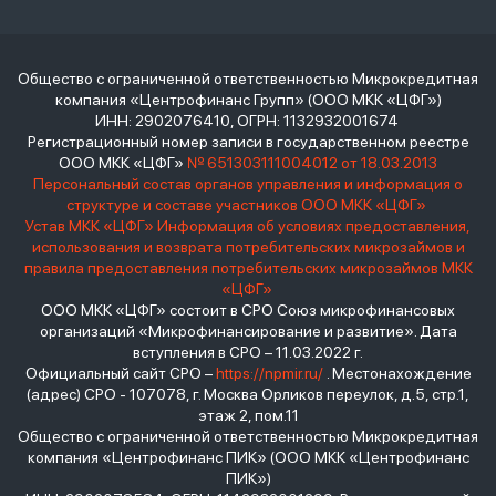
Общество с ограниченной ответственностью Микрокредитная
компания «Центрофинанс Групп» (ООО МКК «ЦФГ»)
ИНН: 2902076410, ОГРН: 1132932001674
Регистрационный номер записи в государственном реестре
ООО МКК «ЦФГ»
№ 651303111004012 от 18.03.2013
Персональный состав органов управления и информация о
структуре и составе участников ООО МКК «ЦФГ»
Устав МКК «ЦФГ»
Информация об условиях предоставления,
использования и возврата потребительских микрозаймов и
правила предоставления потребительских микрозаймов МКК
«ЦФГ»
ООО МКК «ЦФГ» состоит в СРО Союз микрофинансовых
организаций «Микрофинансирование и развитие». Дата
вступления в СРО – 11.03.2022 г.
Официальный сайт СРО –
https://npmir.ru/
. Местонахождение
(адрес) СРО - 107078, г. Москва Орликов переулок, д.5, стр.1,
этаж 2, пом.11
Общество с ограниченной ответственностью Микрокредитная
компания «Центрофинанс ПИК» (ООО МКК «Центрофинанс
ПИК»)