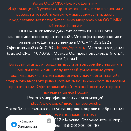
Устав ООО МКК «ВелкомДеньги»
Информация об условиях предоставления, использования и
возврата потребительских микрозаймов и правила
предоставления потребительских микрозаймов ООО МКК
«ВелкомДеньги»
ООО МКК «Велком деньги» состоит в СРО Союз
микрофинансовых организаций «Микрофинансирование и
развитие». Дата вступления в СРО – 11.03.2022 г.
Официальный сайт СРО –
https://npmir.ru/
. Местонахождение
(адрес) СРО - 107078, г. Москва Орликов переулок, д.5, стр.1,
этаж 2, пом.11
Базовый стандарт защиты прав и интересов физических и
юридических лиц - получателей финансовых услуг,
оказываемых членами саморегулируемых организаций в
сфере финансового рынка, объединяющих микрофинансовые
организации
Официальный сайт Банка России
Интернет-
приемная Банка России
Реестр микрофинансовых организаций
https://www.cbr.ru/microfinance/registry/
Потребитель финансовых услуг вправе направить обращение
финансовому уполномоченному
Место нахождения: 119017, г. Москва, Старомонетный пер.,
Займы по
дом 3 Телефон: 8 (800) 200-00-10
биометрии