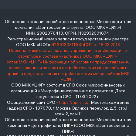
Общество с ограниченной ответственностью Микрокредитная
компания «Центрофинанс Групп» (ООО МКК «ЦФГ»)
ИНН: 2902076410, ОГРН: 1132932001674
Регистрационный номер записи в государственном реестре
ООО МКК «ЦФГ»
№ 651303111004012 от 18.03.2013
Персональный состав органов управления и информация о
структуре и составе участников ООО МКК «ЦФГ»
Устав МКК «ЦФГ»
Информация об условиях предоставления,
использования и возврата потребительских микрозаймов и
правила предоставления потребительских микрозаймов МКК
«ЦФГ»
ООО МКК «ЦФГ» состоит в СРО Союз микрофинансовых
организаций «Микрофинансирование и развитие». Дата
вступления в СРО – 11.03.2022 г.
Официальный сайт СРО –
https://npmir.ru/
. Местонахождение
(адрес) СРО - 107078, г. Москва Орликов переулок, д.5, стр.1,
этаж 2, пом.11
Общество с ограниченной ответственностью Микрокредитная
компания «Центрофинанс ПИК» (ООО МКК «Центрофинанс
ПИК»)