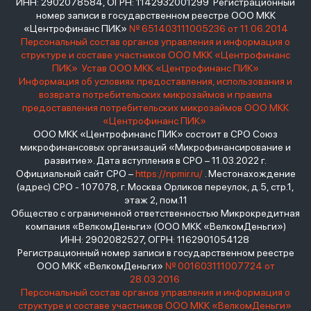
ИНН: 2902078584, ОГРН: 1142932001299 Регистрационный
номер записи в государственном реестре ООО МКК
«Центрофинанс ПИК»
№ 651403111005236 от 11.06.2014
Персональный состав органов управления и информация о
структуре и составе участников ООО МКК «Центрофинанс
ПИК»
Устав ООО МКК «Центрофинанс ПИК»
Информация об условиях предоставления, использования и
возврата потребительских микрозаймов и правила
предоставления потребительских микрозаймов ООО МКК
«Центрофинанс ПИК»
ООО МКК «Центрофинанс ПИК» состоит в СРО Союз
микрофинансовых организаций «Микрофинансирование и
развитие». Дата вступления в СРО – 11.03.2022 г.
Официальный сайт СРО –
https://npmir.ru/
. Местонахождение
(адрес) СРО - 107078, г. Москва Орликов переулок, д.5, стр.1,
этаж 2, пом.11
Общество с ограниченной ответственностью Микрокредитная
компания «ВелкомДеньги» (ООО МКК «ВелкомДеньги»)
ИНН: 2902082527, ОГРН: 1162901054128
Регистрационный номер записи в государственном реестре
ООО МКК «ВелкомДеньги»
№ 001603111007724 от
28.03.2016
Персональный состав органов управления и информация о
структуре и составе участников ООО МКК «ВелкомДеньги»